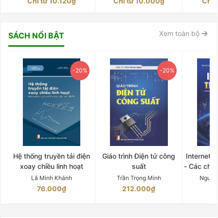
Chỉ từ 10.120₫
Chỉ từ 10.000₫
Chỉ 
Xem toàn bộ
SÁCH NỔI BẬT
-20%
-20%
Hệ thống truyền tải điện
Giáo trình Điện tử công
Internet 
xoay chiều linh hoạt
suất
- Các chứ
Lã Minh Khánh
Trần Trọng Minh
Nguyễ
76.000₫
212.000₫
15