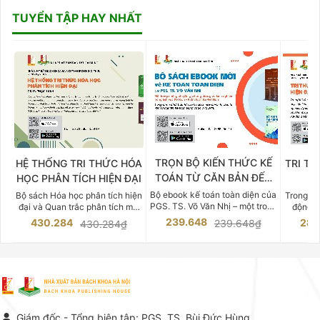
TUYỂN TẬP HAY NHẤT
TRỌN BỘ KIẾN THỨC KẾ
HỆ THỐNG TRI THỨC HÓA
TRI TH
TOÁN TỪ CĂN BẢN ĐẾN
HỌC PHÂN TÍCH HIỆN ĐẠI
DO
CHUYÊN SÂU
Bộ ebook kế toán toàn diện của
Bộ sách Hóa học phân tích hiện
Trong bố
PGS. TS. Võ Văn Nhị – một trong
đại và Quan trắc phân tích môi
động v
những chuyên gia hàng đầu,
trường của Cố Giáo sư, Tiến sĩ
việc nắm
239.648
430.284
283
239.648₫
430.284₫
giàu kinh nghiệm trong lĩnh vực
Phạm Luận là một trong những
tế và kỹ 
Kế toán – Kiểm toán tại Việt
công trình khoa học đồ sộ, có
là yếu 
Nam.
giá trị chuyên môn cao và mang
nghiệp.
tính hệ thống bậc nhất trong lĩnh
Kinh t
vực Hóa học phân tích tại Việt
Bách kho
Nam hiện nay. Bộ sách mang
trung v
đến một hệ thống tri thức hoàn
nhất củ
chỉnh từ Lý thuyết cơ sở -> Kỹ
đọc xây 
Giám đốc - Tổng biên tập: PGS. TS. Bùi Đức Hùng