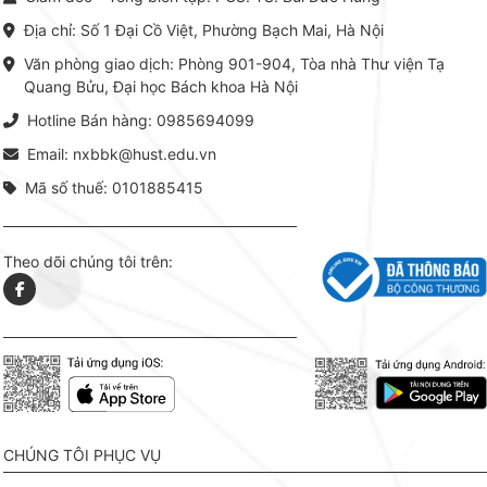
thuật thực hành -> Ứng dụng
vững c
chuyên ngành, được NXB Bách
dụng li
Địa chỉ: Số 1 Đại Cồ Việt, Phường Bạch Mai, Hà Nội
khoa Hà Nội ấn hành cả hai
Đỗ Văn 
phiên bản sách giấy và điện tử.
tín tron
Văn phòng giao dịch: Phòng 901-904, Tòa nhà Thư viện Tạ
lý. Các 
Quang Bửu, Đại học Bách khoa Hà Nội
chỉ là gi
mang t
Hotline Bán hàng: 0985694099
hợp giữ
tài l
Email: nxbbk@hust.edu.vn
Mã số thuế: 0101885415
Theo dõi chúng tôi trên:
CHÚNG TÔI PHỤC VỤ