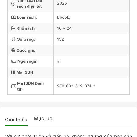
Năm xuất bản
2025
sách điện tử:
Loại sách:
Ebook;
Khổ sách:
16 x 24
Số trang:
132
Quốc gia:
Ngôn ngữ:
vi
Mã ISBN:
Mã ISBN Điện
978-632-609-374-2
tử:
Mục lục
Giới thiệu
Với sự phát triển và tiến bộ không ngừng của nền sản