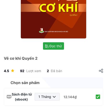
Đọc thử
Vẽ cơ khí Quyển 2
4.5
92
Lượt xem
2
Đã bán
Chọn sản phẩm
Sách điện tử
1 Tháng
12.144₫
(ebook)
1 Tháng