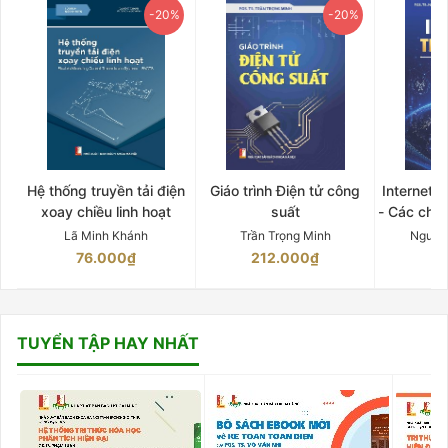
-20%
-20%
Hệ thống truyền tải điện
Giáo trình Điện tử công
Internet 
xoay chiều linh hoạt
suất
- Các chứ
Lã Minh Khánh
Trần Trọng Minh
Nguyễ
76.000₫
212.000₫
15
TUYỂN TẬP HAY NHẤT