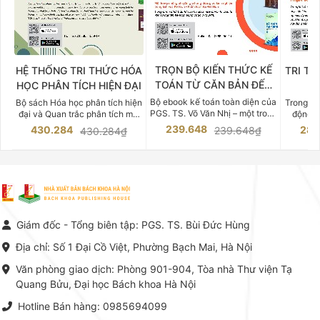
TRỌN BỘ KIẾN THỨC KẾ
HỆ THỐNG TRI THỨC HÓA
TRI TH
TOÁN TỪ CĂN BẢN ĐẾN
HỌC PHÂN TÍCH HIỆN ĐẠI
DO
CHUYÊN SÂU
Bộ ebook kế toán toàn diện của
Bộ sách Hóa học phân tích hiện
Trong bố
PGS. TS. Võ Văn Nhị – một trong
đại và Quan trắc phân tích môi
động v
những chuyên gia hàng đầu,
trường của Cố Giáo sư, Tiến sĩ
việc nắm
239.648
430.284
283
239.648₫
430.284₫
giàu kinh nghiệm trong lĩnh vực
Phạm Luận là một trong những
tế và kỹ 
Kế toán – Kiểm toán tại Việt
công trình khoa học đồ sộ, có
là yếu 
Nam.
giá trị chuyên môn cao và mang
nghiệp.
tính hệ thống bậc nhất trong lĩnh
Kinh t
vực Hóa học phân tích tại Việt
Bách kho
Nam hiện nay. Bộ sách mang
trung v
đến một hệ thống tri thức hoàn
nhất củ
chỉnh từ Lý thuyết cơ sở -> Kỹ
đọc xây 
Giám đốc - Tổng biên tập: PGS. TS. Bùi Đức Hùng
thuật thực hành -> Ứng dụng
vững c
chuyên ngành, được NXB Bách
dụng li
Địa chỉ: Số 1 Đại Cồ Việt, Phường Bạch Mai, Hà Nội
khoa Hà Nội ấn hành cả hai
Đỗ Văn 
phiên bản sách giấy và điện tử.
tín tron
Văn phòng giao dịch: Phòng 901-904, Tòa nhà Thư viện Tạ
lý. Các 
Quang Bửu, Đại học Bách khoa Hà Nội
chỉ là gi
mang t
Hotline Bán hàng: 0985694099
hợp giữ
tài l