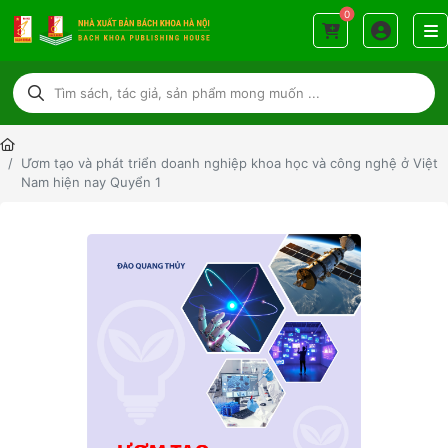
0
Ươm tạo và phát triển doanh nghiệp khoa học và công nghệ ở Việt
Nam hiện nay Quyển 1