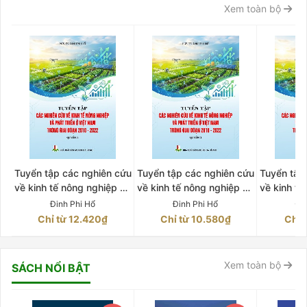
Xem toàn bộ
Tuyển tập các nghiên cứu
Tuyển tập các nghiên cứu
Tuyển tập
về kinh tế nông nghiệp và
về kinh tế nông nghiệp và
về kinh tế
phát triển ở Việt Nam
phát triển ở Việt Nam
phát tri
Đinh Phi Hổ
Đinh Phi Hổ
Đi
trong giai đoạn 2010-
trong giai đoạn 2010-
trong gi
Chỉ từ 12.420₫
Chỉ từ 10.580₫
Chỉ 
2022 Quyển 2
2022 Quyển 3
202
Xem toàn bộ
SÁCH NỔI BẬT