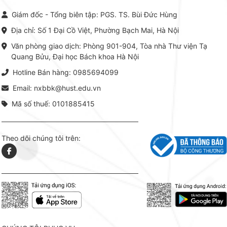
đến một hệ thống tri thức hoàn
nhất củ
chỉnh từ Lý thuyết cơ sở -> Kỹ
đọc xây 
Giám đốc - Tổng biên tập: PGS. TS. Bùi Đức Hùng
thuật thực hành -> Ứng dụng
vững c
chuyên ngành, được NXB Bách
dụng li
Địa chỉ: Số 1 Đại Cồ Việt, Phường Bạch Mai, Hà Nội
khoa Hà Nội ấn hành cả hai
Đỗ Văn 
phiên bản sách giấy và điện tử.
tín tron
Văn phòng giao dịch: Phòng 901-904, Tòa nhà Thư viện Tạ
lý. Các 
Quang Bửu, Đại học Bách khoa Hà Nội
chỉ là gi
mang t
Hotline Bán hàng: 0985694099
hợp giữ
tài l
Email: nxbbk@hust.edu.vn
Mã số thuế: 0101885415
Theo dõi chúng tôi trên: