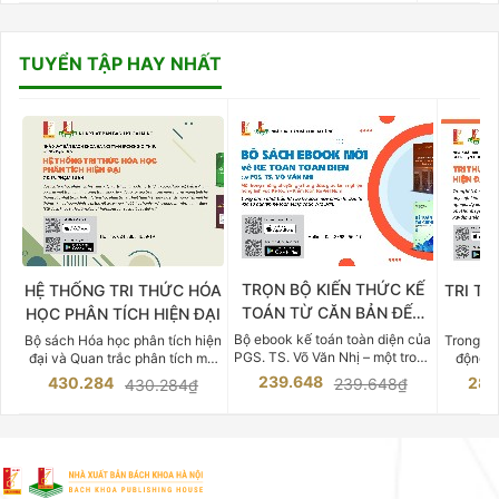
TUYỂN TẬP HAY NHẤT
TRỌN BỘ KIẾN THỨC KẾ
HỆ THỐNG TRI THỨC HÓA
TRI TH
TOÁN TỪ CĂN BẢN ĐẾN
HỌC PHÂN TÍCH HIỆN ĐẠI
DO
CHUYÊN SÂU
Bộ ebook kế toán toàn diện của
Bộ sách Hóa học phân tích hiện
Trong bố
PGS. TS. Võ Văn Nhị – một trong
đại và Quan trắc phân tích môi
động v
những chuyên gia hàng đầu,
trường của Cố Giáo sư, Tiến sĩ
việc nắm
239.648
430.284
283
239.648₫
430.284₫
giàu kinh nghiệm trong lĩnh vực
Phạm Luận là một trong những
tế và kỹ 
Kế toán – Kiểm toán tại Việt
công trình khoa học đồ sộ, có
là yếu 
Nam.
giá trị chuyên môn cao và mang
nghiệp.
tính hệ thống bậc nhất trong lĩnh
Kinh t
vực Hóa học phân tích tại Việt
Bách kho
Nam hiện nay. Bộ sách mang
trung v