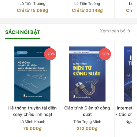
sợi Quyển 2
Cách mạng Công nghiệp
Cách mạn
Lê Tiến Trường
Lê Tiến Trường
Lê T
lần thứ tư Quyển 5
lần th
Chỉ từ 15.088₫
Chỉ từ 20.148₫
Chỉ 
Xem toàn bộ
SÁCH NỔI BẬT
-20%
-20%
Hệ thống truyền tải điện
Giáo trình Điện tử công
Internet 
xoay chiều linh hoạt
suất
- Các chứ
Lã Minh Khánh
Trần Trọng Minh
Nguyễ
76.000₫
212.000₫
15