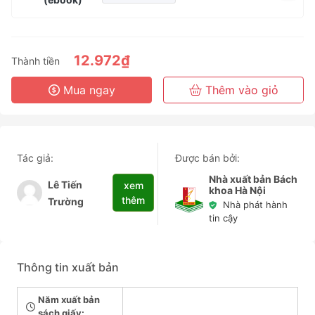
1 Tháng
3 Tháng
6 Tháng
12.972₫
Thành tiền
3 Năm
Mua ngay
Thêm vào giỏ
Tác giả:
Được bán bởi:
Nhà xuất bản Bách
Lê Tiến
xem
khoa Hà Nội
thêm
Trường
Nhà phát hành
tin cậy
Thông tin xuất bản
Năm xuất bản
sách giấy: