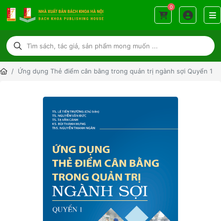
0
Ứng dụng Thẻ điểm cân bằng trong quản trị ngành sợi Quyển 1