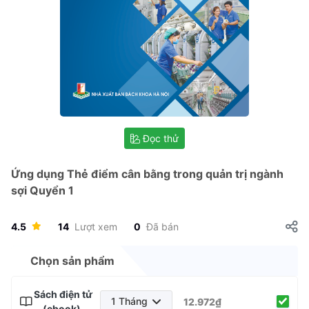
Đọc thử
Ứng dụng Thẻ điểm cân bằng trong quản trị ngành
sợi Quyển 1
4.5
14
Lượt xem
0
Đã bán
Chọn sản phẩm
Sách điện tử
1 Tháng
12.972₫
(ebook)