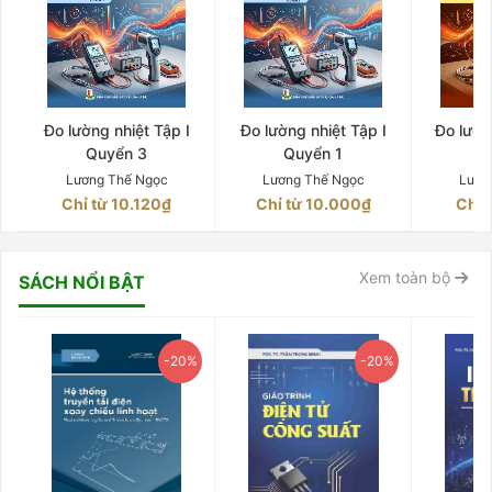
Đo lường nhiệt Tập I
Đo lường nhiệt Tập I
Đo lườn
Quyển 3
Quyển 1
Q
Lương Thế Ngọc
Lương Thế Ngọc
Lươn
Chỉ từ 10.120₫
Chỉ từ 10.000₫
Chỉ 
Xem toàn bộ
SÁCH NỔI BẬT
-20%
-20%