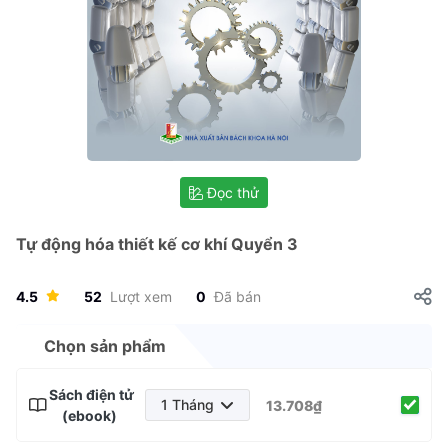
Đọc thử
Tự động hóa thiết kế cơ khí Quyển 3
4.5
52
Lượt xem
0
Đã bán
Chọn sản phẩm
Sách điện tử
1 Tháng
13.708₫
(ebook)
1 Tháng