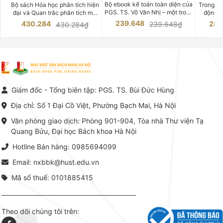
CHUYÊN SÂU
Bộ ebook kế toán toàn diện của
Bộ sách Hóa học phân tích hiện
Trong bố
PGS. TS. Võ Văn Nhị – một trong
đại và Quan trắc phân tích môi
động v
những chuyên gia hàng đầu,
trường của Cố Giáo sư, Tiến sĩ
việc nắm
239.648
430.284
283
239.648₫
430.284₫
giàu kinh nghiệm trong lĩnh vực
Phạm Luận là một trong những
tế và kỹ 
Kế toán – Kiểm toán tại Việt
công trình khoa học đồ sộ, có
là yếu 
Nam.
giá trị chuyên môn cao và mang
nghiệp.
tính hệ thống bậc nhất trong lĩnh
Kinh t
vực Hóa học phân tích tại Việt
Bách kho
Nam hiện nay. Bộ sách mang
trung v
đến một hệ thống tri thức hoàn
nhất củ
chỉnh từ Lý thuyết cơ sở -> Kỹ
đọc xây 
Giám đốc - Tổng biên tập: PGS. TS. Bùi Đức Hùng
thuật thực hành -> Ứng dụng
vững c
chuyên ngành, được NXB Bách
dụng li
Địa chỉ: Số 1 Đại Cồ Việt, Phường Bạch Mai, Hà Nội
khoa Hà Nội ấn hành cả hai
Đỗ Văn 
phiên bản sách giấy và điện tử.
tín tron
Văn phòng giao dịch: Phòng 901-904, Tòa nhà Thư viện Tạ
lý. Các 
Quang Bửu, Đại học Bách khoa Hà Nội
chỉ là gi
mang t
Hotline Bán hàng: 0985694099
hợp giữ
tài l
Email: nxbbk@hust.edu.vn
Mã số thuế: 0101885415
Theo dõi chúng tôi trên: