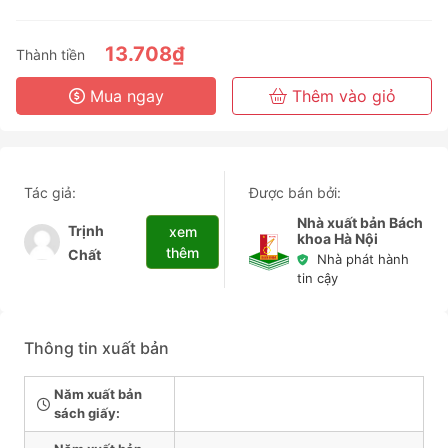
3 Tháng
6 Tháng
13.708₫
Thành tiền
3 Năm
Mua ngay
Thêm vào giỏ
Tác giả:
Được bán bởi:
Nhà xuất bản Bách
Trịnh
xem
khoa Hà Nội
thêm
Chất
Nhà phát hành
tin cậy
Thông tin xuất bản
Năm xuất bản
sách giấy: