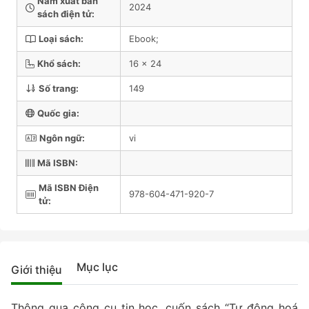
Năm xuất bản
2024
sách điện tử:
Loại sách:
Ebook;
Khổ sách:
16 x 24
Số trang:
149
Quốc gia:
Ngôn ngữ:
vi
Mã ISBN:
Mã ISBN Điện
978-604-471-920-7
tử:
Mục lục
Giới thiệu
Thông qua công cụ tin học, cuốn sách “Tự động hoá