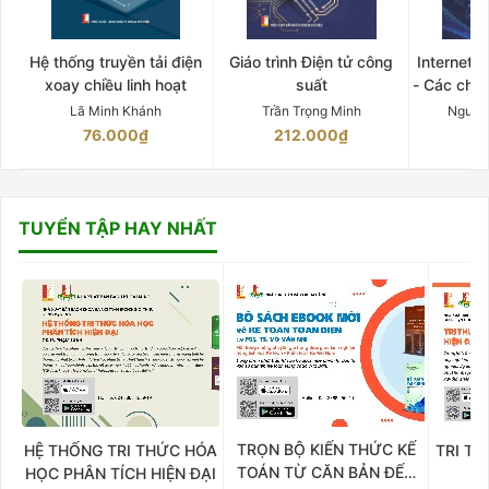
Hệ thống truyền tải điện
Giáo trình Điện tử công
Internet 
xoay chiều linh hoạt
suất
- Các chứ
Lã Minh Khánh
Trần Trọng Minh
Nguyễ
76.000₫
212.000₫
15
TUYỂN TẬP HAY NHẤT
TRỌN BỘ KIẾN THỨC KẾ
HỆ THỐNG TRI THỨC HÓA
TRI TH
TOÁN TỪ CĂN BẢN ĐẾN
HỌC PHÂN TÍCH HIỆN ĐẠI
DO