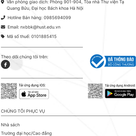
Văn phòng giao dịch: Phòng 901-904, Tòa nhà Thư viện Tạ
lý. Các 
Quang Bửu, Đại học Bách khoa Hà Nội
chỉ là gi
mang t
Hotline Bán hàng: 0985694099
hợp giữ
tài l
Email: nxbbk@hust.edu.vn
Mã số thuế: 0101885415
Theo dõi chúng tôi trên:
CHÚNG TÔI PHỤC VỤ
Nhà sách
Trường đại học/Cao đẳng