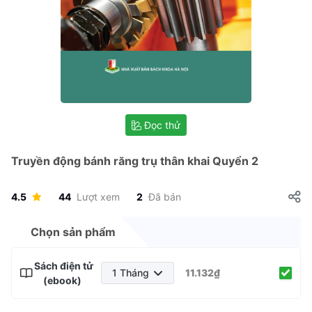
Đọc thử
Truyền động bánh răng trụ thân khai Quyển 2
4.5
44
Lượt xem
2
Đã bán
Chọn sản phẩm
Sách điện tử
1 Tháng
11.132₫
(ebook)
1 Tháng