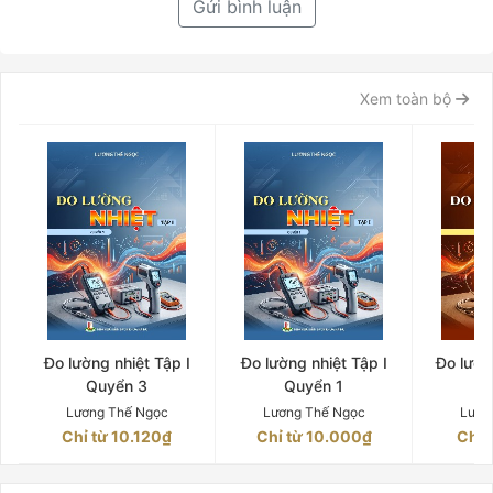
Gửi bình luận
Xem toàn bộ
Đo lường nhiệt Tập I
Đo lường nhiệt Tập I
Đo lườn
Quyển 3
Quyển 1
Q
Lương Thế Ngọc
Lương Thế Ngọc
Lươn
Chỉ từ 10.120₫
Chỉ từ 10.000₫
Chỉ 