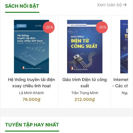
Xem toàn bộ
SÁCH NỔI BẬT
-20%
-20%
Hệ thống truyền tải điện
Giáo trình Điện tử công
Internet 
xoay chiều linh hoạt
suất
- Các chứ
Lã Minh Khánh
Trần Trọng Minh
Nguyễ
76.000₫
212.000₫
15
TUYỂN TẬP HAY NHẤT