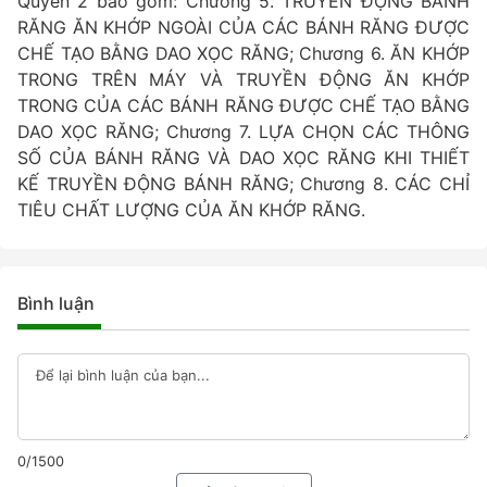
Quyển 2 bao gồm: Chương 5. TRUYỀN ĐỘNG BÁNH
RĂNG ĂN KHỚP NGOÀI CỦA CÁC BÁNH RĂNG ĐƯỢC
CHẾ TẠO BẰNG DAO XỌC RĂNG; Chương 6. ĂN KHỚP
TRONG TRÊN MÁY VÀ TRUYỀN ĐỘNG ĂN KHỚP
TRONG CỦA CÁC BÁNH RĂNG ĐƯỢC CHẾ TẠO BẰNG
DAO XỌC RĂNG; Chương 7. LỰA CHỌN CÁC THÔNG
SỐ CỦA BÁNH RĂNG VÀ DAO XỌC RĂNG KHI THIẾT
KẾ TRUYỀN ĐỘNG BÁNH RĂNG; Chương 8. CÁC CHỈ
TIÊU CHẤT LƯỢNG CỦA ĂN KHỚP RĂNG.
Bình luận
0/1500