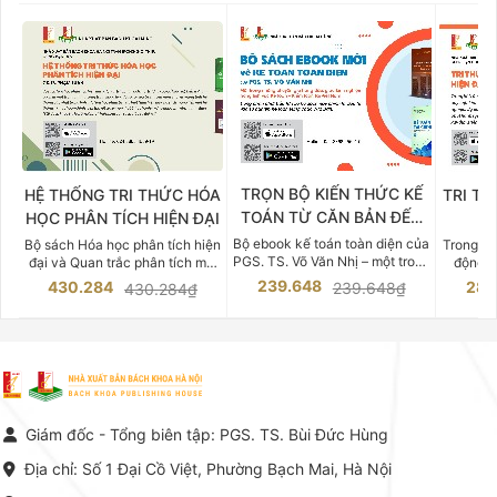
TRỌN BỘ KIẾN THỨC KẾ
HỆ THỐNG TRI THỨC HÓA
TRI TH
TOÁN TỪ CĂN BẢN ĐẾN
HỌC PHÂN TÍCH HIỆN ĐẠI
DO
CHUYÊN SÂU
Bộ ebook kế toán toàn diện của
Bộ sách Hóa học phân tích hiện
Trong bố
PGS. TS. Võ Văn Nhị – một trong
đại và Quan trắc phân tích môi
động v
những chuyên gia hàng đầu,
trường của Cố Giáo sư, Tiến sĩ
việc nắm
239.648
430.284
283
239.648₫
430.284₫
giàu kinh nghiệm trong lĩnh vực
Phạm Luận là một trong những
tế và kỹ 
Kế toán – Kiểm toán tại Việt
công trình khoa học đồ sộ, có
là yếu 
Nam.
giá trị chuyên môn cao và mang
nghiệp.
tính hệ thống bậc nhất trong lĩnh
Kinh t
vực Hóa học phân tích tại Việt
Bách kho
Nam hiện nay. Bộ sách mang
trung v
đến một hệ thống tri thức hoàn
nhất củ
chỉnh từ Lý thuyết cơ sở -> Kỹ
đọc xây 
Giám đốc - Tổng biên tập: PGS. TS. Bùi Đức Hùng
thuật thực hành -> Ứng dụng
vững c
chuyên ngành, được NXB Bách
dụng li
Địa chỉ: Số 1 Đại Cồ Việt, Phường Bạch Mai, Hà Nội
khoa Hà Nội ấn hành cả hai
Đỗ Văn 
phiên bản sách giấy và điện tử.
tín tron