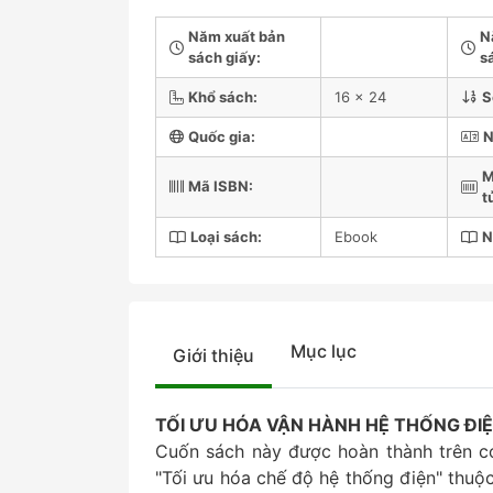
Năm xuất bản
N
sách giấy:
s
Khổ sách:
16 x 24
S
Quốc gia:
N
M
Mã ISBN:
t
Loại sách:
Ebook
N
Mục lục
Giới thiệu
TỐI ƯU HÓA VẬN HÀNH HỆ THỐNG ĐIỆ
Cuốn sách này được hoàn thành trên c
"Tối ưu hóa chế độ hệ thống điện" thuộc