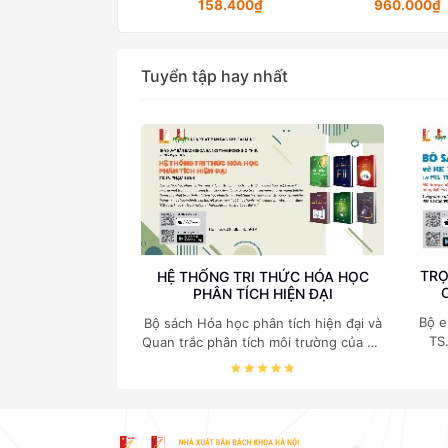
158.400₫
960.000₫
Tuyển tập hay nhất
TRỌ
HỆ THỐNG TRI THỨC HÓA HỌC
PHÂN TÍCH HIỆN ĐẠI
Bộ e
Bộ sách Hóa học phân tích hiện đại và
TS
Quan trắc phân tích môi trường của Cố
c
Giáo sư, Tiến sĩ Phạm Luận là một
nghi
trong những công trình khoa học đồ
sộ, có giá trị chuyên môn cao và mang
tính hệ thống bậc nhất trong lĩnh vực
Hóa học phân tích tại Việt Nam hiện