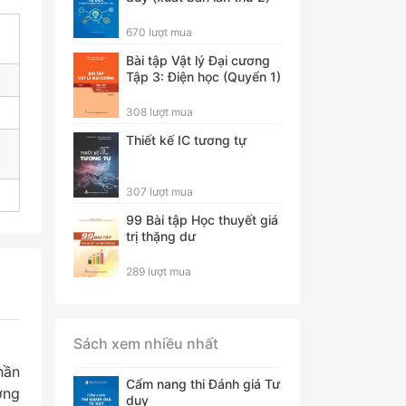
670 lượt mua
Bài tập Vật lý Đại cương
Tập 3: Điện học (Quyển 1)
308 lượt mua
Thiết kế IC tương tự
307 lượt mua
99 Bài tập Học thuyết giá
trị thặng dư
289 lượt mua
Sách xem nhiều nhất
hần
Cẩm nang thi Đánh giá Tư
ờng
duy