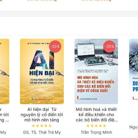
-20%
-20%
ừ
AI hiện đại Từ
Mô hình hoá và thiết
n tới
nguyên lý cổ điển tới
kế điều khiển cho
ảng
mô hình nền tảng
các bộ biến đổi điện
biệt)
tử công suất
Ngu
à My
GS. TS. Thái Trà My
Trần Trọng Minh