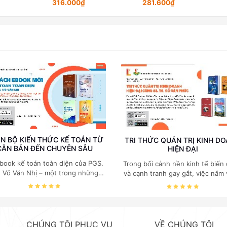
316.000₫
281.600₫
N BỘ KIẾN THỨC KẾ TOÁN TỪ
TRI THỨC QUẢN TRỊ KINH D
CĂN BẢN ĐẾN CHUYÊN SÂU
HIỆN ĐẠI
book kế toán toàn diện của PGS.
Trong bối cảnh nền kinh tế biến
. Võ Văn Nhị – một trong những
và cạnh tranh gay gắt, việc nắm
huyên gia hàng đầu, giàu kinh
các quy luật kinh tế và kỹ năng
ệm trong lĩnh vực Kế toán – Kiểm
trị điều hành là yếu tố sống còn
toán tại Việt Nam.
doanh nghiệp. Bộ ebook của GS
Kinh tế Đỗ Văn Phức do NXB B
khoa Hà Nội phát hành tập trun
CHÚNG TÔI PHỤC VỤ
VỀ CHÚNG TÔI