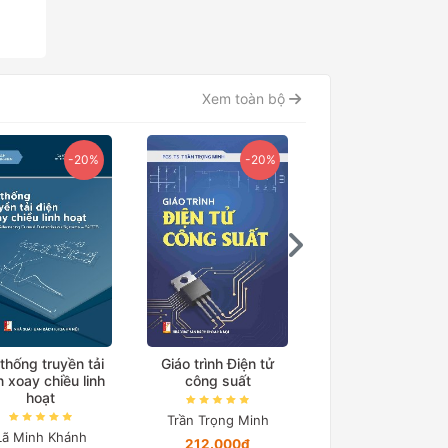
Xem toàn bộ
-20%
-20%
thống truyền tải
Giáo trình Điện tử
Giáo trình Điện t
n xoay chiều linh
công suất
công suất Quyển
hoạt
Trần Trọng Minh
Trần Trọng Minh
Lã Minh Khánh
212.000₫
Chỉ từ 12.328₫