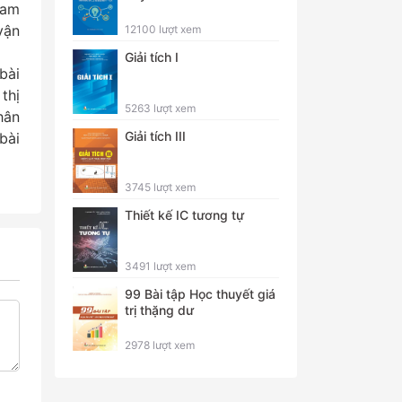
ham
vận
12100 lượt xem
Giải tích I
bài
thị
5263 lượt xem
hân
Giải tích III
bài
3745 lượt xem
Thiết kế IC tương tự
3491 lượt xem
99 Bài tập Học thuyết giá
trị thặng dư
2978 lượt xem