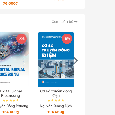
76.000₫
Xem toàn bộ
Ebook
-20%
-15%
Digital Signal
Cơ sở truyền động
Processing
điện
Ebook Cẩm nang t
Đánh giá Tư du
yễn Công Phương
Nguyễn Quang Địch
124.000₫
194.650₫
Đại học Bách khoa