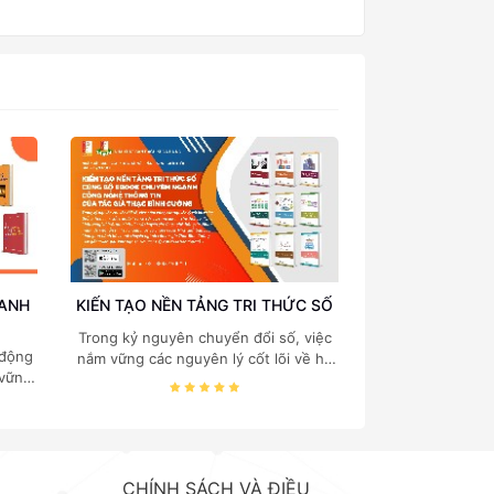
Nội
OANH
KIẾN TẠO NỀN TẢNG TRI THỨC SỐ
Trong kỷ nguyên chuyển đổi số, việc
 động
nắm vững các nguyên lý cốt lõi về hệ
 vững
thống thông tin, cấu trúc dữ liệu, cơ
 quản
sở dữ liệu và quản trị hệ thống là "chìa
 của
khóa vàng" đối với mọi sinh viên và
. TS.
chuyên gia công nghệ thông tin.
ách
Nhằm mang đến nguồn tài liệu chuẩn
g vào
mực và chuyên sâu, Nhà xuất bản
CHÍNH SÁCH VÀ ĐIỀU