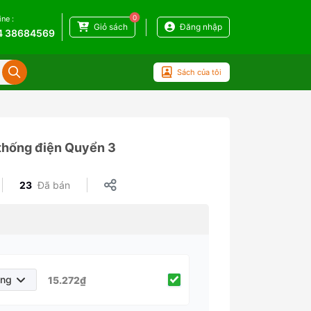
0
ine :
Giỏ sách
Đăng nhập
4 38684569
Sách của tôi
 thống điện Quyển 3
23
Đã bán
áng
15.272₫
háng