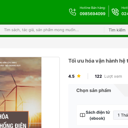
Hotline Bán hàng:
Hotl
0985694099
02
Tìm kiếm
Tối ưu hóa vận hành hệ
4.5
122
Lượt xem
Chọn sản phẩm
Sách điện tử
1 Th
(ebook)
1 T