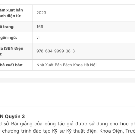
ăm xuất bản
2023
ách điện tử:
ố trang:
166
gôn ngữ:
vi
ã ISBN Điện
978-604-9999-38-3
ử:
hà xuất bản:
Nhà Xuất Bản Bách Khoa Hà Nội
N Quyển 3
ơ sở Bài giảng của cùng tác giả được sử dụng cho học p
 chương trình đào tạo Kỹ sư Kỹ thuật điện, Khoa Điện, Trư