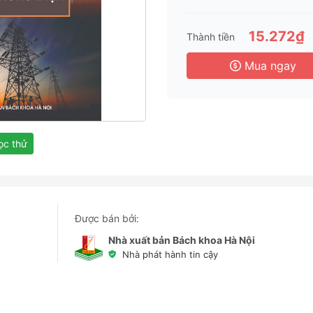
3 
6 
15.272₫
Thành tiền
3 
Mua ngay
c thử
Được bán bởi:
Nhà xuất bản Bách khoa Hà Nội
Nhà phát hành tin cậy