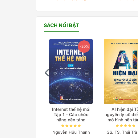
SÁCH NỔI BẬT
-20%
-20%
Giáo trình Điện tử
Internet thế hệ mới
AI hiện đại T
công suất
Tập 1 - Các chức
nguyên lý cổ điể
năng nền tảng
mô hình nền t
(Bản in màu đặc 
Trần Trọng Minh
Nguyễn Hữu Thanh
GS. TS. Thái Tr
212.000₫