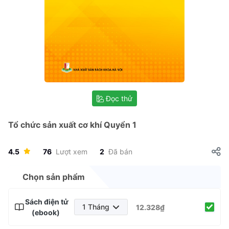
Đọc thử
Tổ chức sản xuất cơ khí Quyển 1
4.5
76
Lượt xem
2
Đã bán
Chọn sản phẩm
Sách điện tử
1 Tháng
12.328₫
(ebook)
1 Tháng