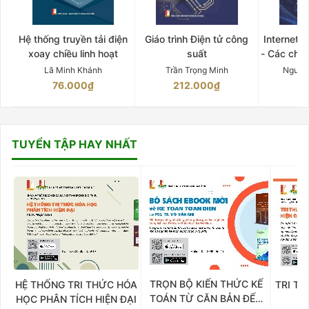
Hệ thống truyền tải điện
Giáo trình Điện tử công
Internet 
xoay chiều linh hoạt
suất
- Các chứ
Lã Minh Khánh
Trần Trọng Minh
Nguyễ
76.000₫
212.000₫
15
TUYỂN TẬP HAY NHẤT
TRỌN BỘ KIẾN THỨC KẾ
HỆ THỐNG TRI THỨC HÓA
TRI TH
TOÁN TỪ CĂN BẢN ĐẾN
HỌC PHÂN TÍCH HIỆN ĐẠI
DO