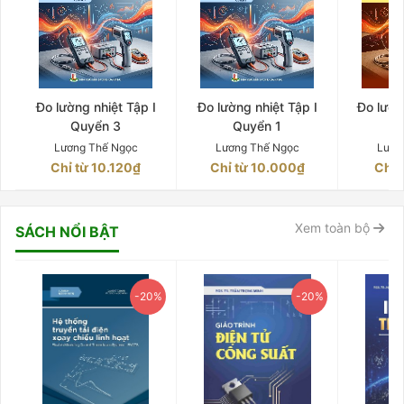
Đo lường nhiệt Tập I
Đo lường nhiệt Tập I
Đo lườn
Quyển 3
Quyển 1
Q
Lương Thế Ngọc
Lương Thế Ngọc
Lươn
Chỉ từ 10.120₫
Chỉ từ 10.000₫
Chỉ 
Xem toàn bộ
SÁCH NỔI BẬT
-20%
-20%