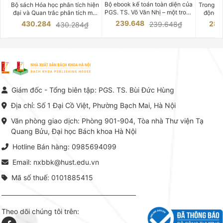
CHUYÊN SÂU
Bộ ebook kế toán toàn diện của
Bộ sách Hóa học phân tích hiện
Trong bố
PGS. TS. Võ Văn Nhị – một trong
đại và Quan trắc phân tích môi
động v
những chuyên gia hàng đầu,
trường của Cố Giáo sư, Tiến sĩ
việc nắm
239.648
430.284
283
239.648₫
430.284₫
giàu kinh nghiệm trong lĩnh vực
Phạm Luận là một trong những
tế và kỹ 
Kế toán – Kiểm toán tại Việt
công trình khoa học đồ sộ, có
là yếu 
Nam.
giá trị chuyên môn cao và mang
nghiệp.
tính hệ thống bậc nhất trong lĩnh
Kinh t
vực Hóa học phân tích tại Việt
Bách kho
Nam hiện nay. Bộ sách mang
trung v
đến một hệ thống tri thức hoàn
nhất củ
chỉnh từ Lý thuyết cơ sở -> Kỹ
đọc xây 
Giám đốc - Tổng biên tập: PGS. TS. Bùi Đức Hùng
thuật thực hành -> Ứng dụng
vững c
chuyên ngành, được NXB Bách
dụng li
Địa chỉ: Số 1 Đại Cồ Việt, Phường Bạch Mai, Hà Nội
khoa Hà Nội ấn hành cả hai
Đỗ Văn 
phiên bản sách giấy và điện tử.
tín tron
Văn phòng giao dịch: Phòng 901-904, Tòa nhà Thư viện Tạ
lý. Các 
Quang Bửu, Đại học Bách khoa Hà Nội
chỉ là gi
mang t
Hotline Bán hàng: 0985694099
hợp giữ
tài l
Email: nxbbk@hust.edu.vn
Mã số thuế: 0101885415
Theo dõi chúng tôi trên: