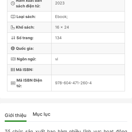
Năm xuất bản
2023
sách điện tử:
Loại sách:
Ebook;
Khổ sách:
16 x 24
Số trang:
134
Quốc gia:
Ngôn ngữ:
vi
Mã ISBN:
Mã ISBN Điện
978-604-471-260-4
tử:
Mục lục
Giới thiệu
Tổ chức sản xuất bao hàm nhiều lĩnh vực hoạt động