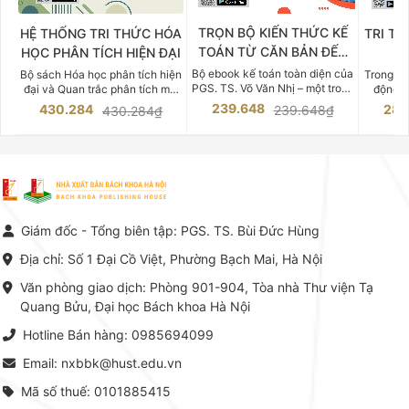
TRỌN BỘ KIẾN THỨC KẾ
HỆ THỐNG TRI THỨC HÓA
TRI TH
TOÁN TỪ CĂN BẢN ĐẾN
HỌC PHÂN TÍCH HIỆN ĐẠI
DO
CHUYÊN SÂU
Bộ ebook kế toán toàn diện của
Bộ sách Hóa học phân tích hiện
Trong bố
PGS. TS. Võ Văn Nhị – một trong
đại và Quan trắc phân tích môi
động v
những chuyên gia hàng đầu,
trường của Cố Giáo sư, Tiến sĩ
việc nắm
239.648
430.284
283
239.648₫
430.284₫
giàu kinh nghiệm trong lĩnh vực
Phạm Luận là một trong những
tế và kỹ 
Kế toán – Kiểm toán tại Việt
công trình khoa học đồ sộ, có
là yếu 
Nam.
giá trị chuyên môn cao và mang
nghiệp.
tính hệ thống bậc nhất trong lĩnh
Kinh t
vực Hóa học phân tích tại Việt
Bách kho
Nam hiện nay. Bộ sách mang
trung v
đến một hệ thống tri thức hoàn
nhất củ
chỉnh từ Lý thuyết cơ sở -> Kỹ
đọc xây 
Giám đốc - Tổng biên tập: PGS. TS. Bùi Đức Hùng
thuật thực hành -> Ứng dụng
vững c
chuyên ngành, được NXB Bách
dụng li
Địa chỉ: Số 1 Đại Cồ Việt, Phường Bạch Mai, Hà Nội
khoa Hà Nội ấn hành cả hai
Đỗ Văn 
phiên bản sách giấy và điện tử.
tín tron
Văn phòng giao dịch: Phòng 901-904, Tòa nhà Thư viện Tạ
lý. Các 
Quang Bửu, Đại học Bách khoa Hà Nội
chỉ là gi
mang t
Hotline Bán hàng: 0985694099
hợp giữ
tài l
Email: nxbbk@hust.edu.vn
Mã số thuế: 0101885415