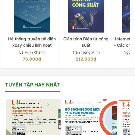
Hệ thống truyền tải điện
Giáo trình Điện tử công
Internet 
xoay chiều linh hoạt
suất
- Các chứ
Lã Minh Khánh
Trần Trọng Minh
Nguyễ
76.000₫
212.000₫
15
TUYỂN TẬP HAY NHẤT