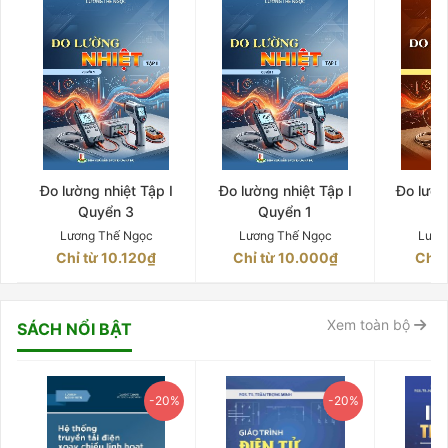
Đo lường nhiệt Tập I
Đo lường nhiệt Tập I
Đo lườn
Quyển 3
Quyển 1
Q
Lương Thế Ngọc
Lương Thế Ngọc
Lươn
Chỉ từ 10.120₫
Chỉ từ 10.000₫
Chỉ 
Xem toàn bộ
SÁCH NỔI BẬT
-20%
-20%