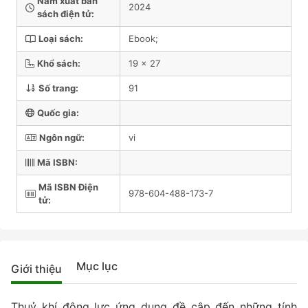
Năm xuất bản
2024
sách điện tử:
Loại sách:
Ebook;
Khổ sách:
19 x 27
Số trang:
91
Quốc gia:
Ngôn ngữ:
vi
Mã ISBN:
Mã ISBN Điện
978-604-488-173-7
tử:
Mục lục
Giới thiệu
Thuỷ khí động lực ứng dụng đề cập đến những tính