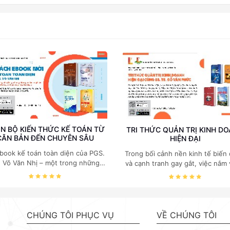
N BỘ KIẾN THỨC KẾ TOÁN TỪ
TRI THỨC QUẢN TRỊ KINH D
CĂN BẢN ĐẾN CHUYÊN SÂU
HIỆN ĐẠI
book kế toán toàn diện của PGS.
Trong bối cảnh nền kinh tế biến
. Võ Văn Nhị – một trong những
và cạnh tranh gay gắt, việc nắm
huyên gia hàng đầu, giàu kinh
các quy luật kinh tế và kỹ năng
ệm trong lĩnh vực Kế toán – Kiểm
trị điều hành là yếu tố sống còn
toán tại Việt Nam.
doanh nghiệp. Bộ ebook của GS
Kinh tế Đỗ Văn Phức do NXB B
khoa Hà Nội phát hành tập trun
CHÚNG TÔI PHỤC VỤ
VỀ CHÚNG TÔI
những mảng cốt lõi nhất của quản