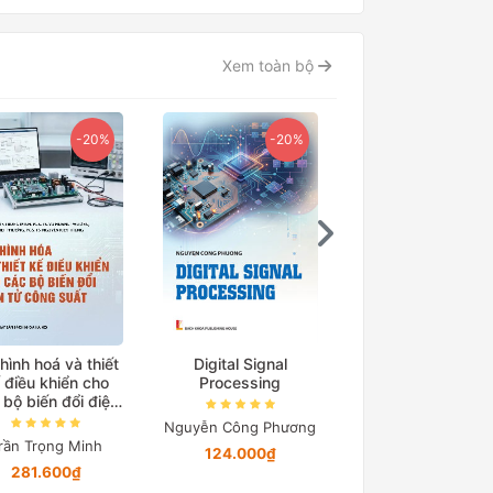
Xem toàn bộ
-20%
-20%
-15
hình hoá và thiết
Digital Signal
Cơ sở truyền độ
 điều khiển cho
Processing
điện
 bộ biến đổi điện
tử công suất
Nguyễn Công Phương
Nguyễn Quang Đị
rần Trọng Minh
124.000₫
194.650₫
281.600₫