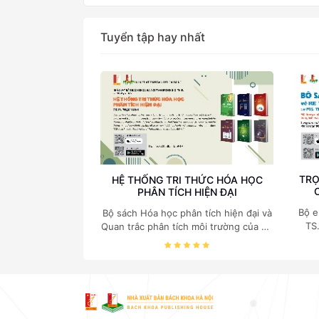
Tuyển tập hay nhất
TRỌ
HỆ THỐNG TRI THỨC HÓA HỌC
PHÂN TÍCH HIỆN ĐẠI
Bộ e
Bộ sách Hóa học phân tích hiện đại và
TS
Quan trắc phân tích môi trường của Cố
c
Giáo sư, Tiến sĩ Phạm Luận là một
nghi
trong những công trình khoa học đồ
sộ, có giá trị chuyên môn cao và mang
tính hệ thống bậc nhất trong lĩnh vực
Hóa học phân tích tại Việt Nam hiện
nay. Bộ sách mang đến một hệ thống