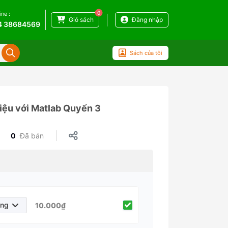
0
ine :
Giỏ sách
Đăng nhập
4 38684569
Sách của tôi
hiệu với Matlab Quyển 3
0
Đã bán
áng
10.000₫
háng