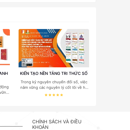
OANH
KIẾN TẠO NỀN TẢNG TRI THỨC SỐ
Trong kỷ nguyên chuyển đổi số, việc
 động
nắm vững các nguyên lý cốt lõi về hệ
 vững
thống thông tin, cấu trúc dữ liệu, cơ
 quản
sở dữ liệu và quản trị hệ thống là "chìa
 của
khóa vàng" đối với mọi sinh viên và
. TS.
chuyên gia công nghệ thông tin.
ách
Nhằm mang đến nguồn tài liệu chuẩn
g vào
mực và chuyên sâu, Nhà xuất bản
CHÍNH SÁCH VÀ ĐIỀU
 trị,
Bách khoa phát hành bộ ebook
KHOẢN