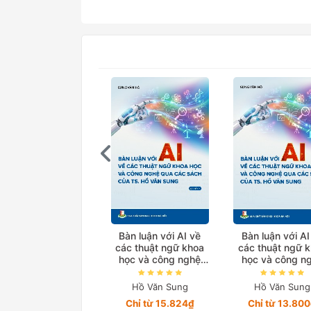
Bàn luận với AI về
Bàn luận với AI
các thuật ngữ khoa
các thuật ngữ 
học và công nghệ
học và công n
qua các sách của
qua các sách 
TS. Hồ Văn Sung
TS. Hồ Văn Su
Hồ Văn Sung
Hồ Văn Sung
Quyển 2
Quyển 1
Chỉ từ 15.824₫
Chỉ từ 13.80