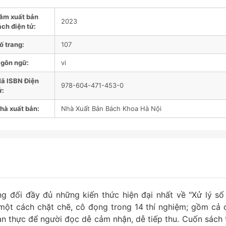
ăm xuất bản
2023
ách điện tử:
ố trang:
107
gôn ngữ:
vi
ã ISBN Điện
978-604-471-453-0
ử:
hà xuất bản:
Nhà Xuất Bản Bách Khoa Hà Nội
 đối đầy đủ những kiến thức hiện đại nhất về "Xử lý số 
 một cách chặt chẽ, cô đọng trong 14 thí nghiệm; gồm cả 
ian thực để người đọc dễ cảm nhận, dễ tiếp thu. Cuốn sách 