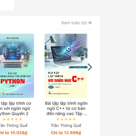
Xem toàn bộ
 tập lập trình cơ
Bài tập lập trình ngôn
Bài tập lập trình 
n với ngôn ngữ
ngữ C++ từ cơ bản
bản với ngôn ng
ython Quyển 2
đến nâng cao Tập 1
Python Quyển 1
(Quyển 1)
rần Thông Quế
Trần Thông Quế
Trần Thông Quế
hỉ từ 10.028₫
Chỉ từ 12.696₫
Chỉ từ 10.000₫