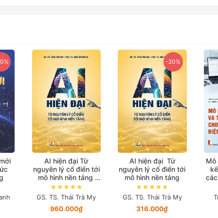
20%
-20%
 mới
AI hiện đại Từ
AI hiện đại Từ
Mô 
hức
nguyên lý cổ điển tới
nguyên lý cổ điển tới
kế
g
mô hình nền tảng
mô hình nền tảng
các
(Bản in màu đặc biệt)
anh
GS. TS. Thái Trà My
GS. TS. Thái Trà My
T
960.000₫
316.000₫