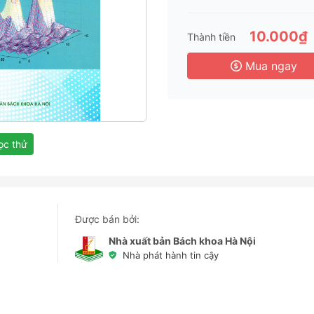
3 
6 
10.000₫
Thành tiền
3 
Mua ngay
c thử
Được bán bởi:
Nhà xuất bản Bách khoa Hà Nội
Nhà phát hành tin cậy