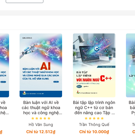
 về
Bàn luận với AI về
Bài tập lập trình ngôn
Bài
khoa
các thuật ngữ khoa
ngữ C++ từ cơ bản
bả
ghệ
học và công nghệ
đến nâng cao Tập 1
P
của
qua các sách của
(Quyển 2)
ng
TS. Hồ Văn Sung
Hồ Văn Sung
Trần Thông Quế
T
Quyển 3
0₫
Chỉ từ 12.512₫
Chỉ từ 10.000₫
C