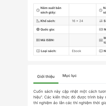
Năm xuất bản
N
sách giấy:
s
Khổ sách:
16 x 24
S
Quốc gia:
N
M
Mã ISBN:
t
Loại sách:
Ebook
N
Mục lục
Giới thiệu
Cuốn sách này cập nhật một cách tương
hiệu". Các kiến thức đó được trình bày
thí nghiệm ảo lẫn các thí nghiệm thời g