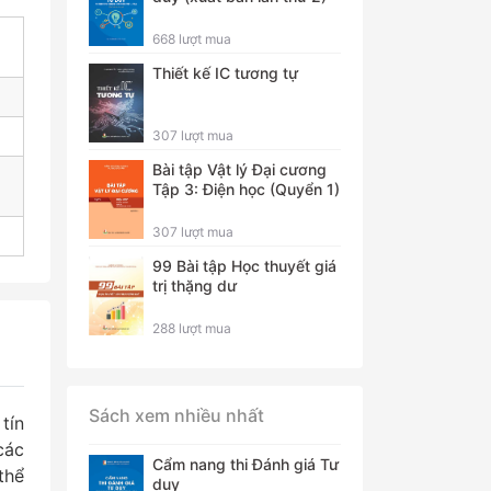
668 lượt mua
Thiết kế IC tương tự
307 lượt mua
Bài tập Vật lý Đại cương
Tập 3: Điện học (Quyển 1)
307 lượt mua
99 Bài tập Học thuyết giá
trị thặng dư
288 lượt mua
Sách xem nhiều nhất
tín
các
Cẩm nang thi Đánh giá Tư
thể
duy