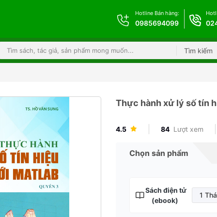
Hotline Bán hàng:
Hotl
0985694099
02
Tìm kiếm
Thực hành xử lý số tín 
4.5
84
Lượt xem
Chọn sản phẩm
Sách điện tử
1 Th
(ebook)
1 T