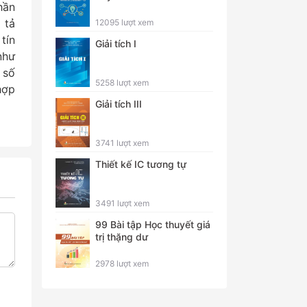
hần
 tả
12095 lượt xem
tín
Giải tích I
như
 số
5258 lượt xem
hợp
Giải tích III
3741 lượt xem
Thiết kế IC tương tự
3491 lượt xem
99 Bài tập Học thuyết giá
trị thặng dư
2978 lượt xem