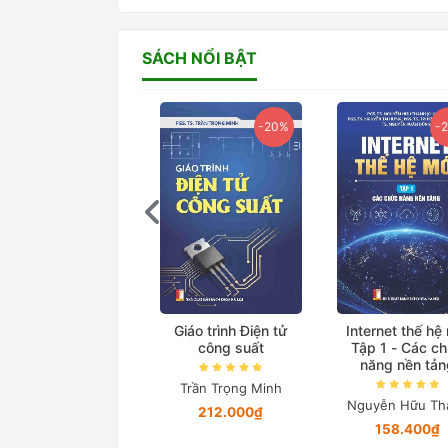
SÁCH NỔI BẬT
-20%
-20%
-
ệ thống truyền tải
Giáo trình Điện tử
Internet thế hệ
iện xoay chiều linh
công suất
Tập 1 - Các c
hoạt
năng nền tản
Trần Trọng Minh
Lã Minh Khánh
Nguyễn Hữu Th
212.000₫
76.000₫
158.400₫