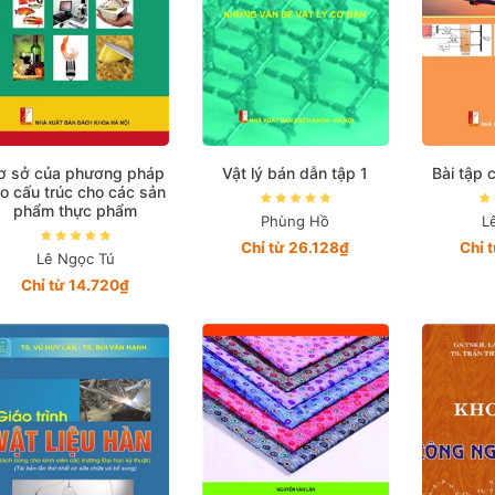
ơ sở của phương pháp
Vật lý bán dẫn tập 1
Bài tập 
ạo cấu trúc cho các sản
phẩm thực phẩm
Phùng Hồ
L
Chỉ từ 26.128₫
Chỉ 
Lê Ngọc Tú
Chỉ từ 14.720₫