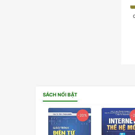
C
SÁCH NỔI BẬT
-20%
-20%
-