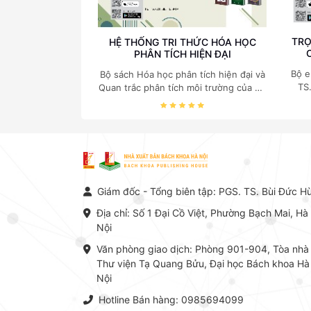
TRỌ
HỆ THỐNG TRI THỨC HÓA HỌC
PHÂN TÍCH HIỆN ĐẠI
Bộ e
Bộ sách Hóa học phân tích hiện đại và
TS
Quan trắc phân tích môi trường của Cố
c
Giáo sư, Tiến sĩ Phạm Luận là một
nghi
trong những công trình khoa học đồ
sộ, có giá trị chuyên môn cao và mang
tính hệ thống bậc nhất trong lĩnh vực
Hóa học phân tích tại Việt Nam hiện
nay. Bộ sách mang đến một hệ thống
tri thức hoàn chỉnh từ Lý thuyết cơ sở
Giám đốc - Tổng biên tập: PGS. TS. Bùi Đức H
-> Kỹ thuật thực hành -> Ứng dụng
chuyên ngành, được NXB Bách khoa
Địa chỉ: Số 1 Đại Cồ Việt, Phường Bạch Mai, Hà
Hà Nội ấn hành cả hai phiên bản sách
Nội
giấy và điện tử.
Văn phòng giao dịch: Phòng 901-904, Tòa nhà
Thư viện Tạ Quang Bửu, Đại học Bách khoa Hà
Nội
Hotline Bán hàng: 0985694099