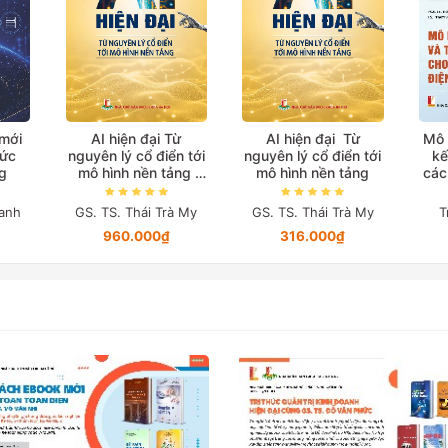
 mới
AI hiện đại Từ
AI hiện đại Từ
Mô 
hức
nguyên lý cổ điển tới
nguyên lý cổ điển tới
kế
g
mô hình nền tảng
mô hình nền tảng
các
(Bản in màu đặc biệt)
anh
GS. TS. Thái Trà My
GS. TS. Thái Trà My
T
960.000₫
316.000₫