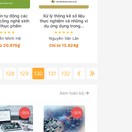
ển tự động các
Xử lý thông kê số liệu
 công nghệ sinh
thực nghiệm và những ví
 thực phẩm
dụ ứng dụng trong...
ễn Minh Hệ
Nguyễn Văn Lân
từ 20.976₫
Chỉ từ 15.824₫
128
129
130
131
132
Xem toàn bộ
-20%
-20%
-15