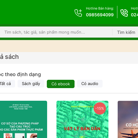
Hotline Bán hàng:
Hotl
0985694099
02
Tìm kiếm
cả sách
ọc theo định dạng
Tất cả
Sách giấy
Có audio
Có ebook
-15%