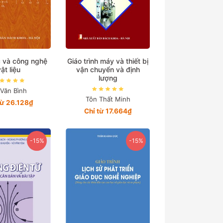
 và công nghệ
Giáo trình máy và thiết bị
vật liệu
vận chuyển và định
lượng
 Văn Bình
Tôn Thất Minh
từ 26.128₫
Chỉ từ 17.664₫
-15%
-15%