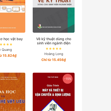
cơ học vật bay
Vẽ kỹ thuật dùng cho
sinh viên ngành điện
ê Quang
Hoàng Long
từ 15.824₫
Chỉ từ 15.456₫
-15%