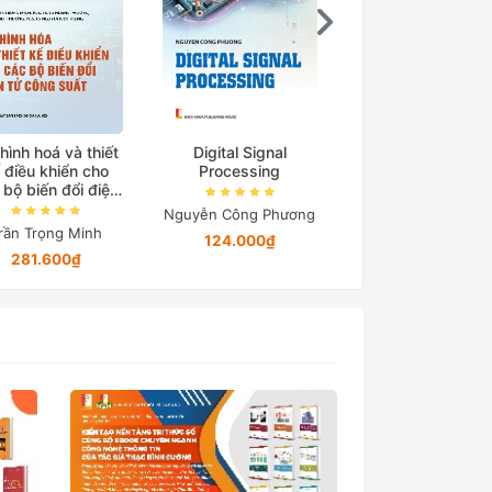
hình hoá và thiết
Digital Signal
Cơ sở truyền độ
 điều khiển cho
Processing
điện
 bộ biến đổi điện
tử công suất
Nguyễn Công Phương
Nguyễn Quang Đị
rần Trọng Minh
124.000₫
194.650₫
281.600₫