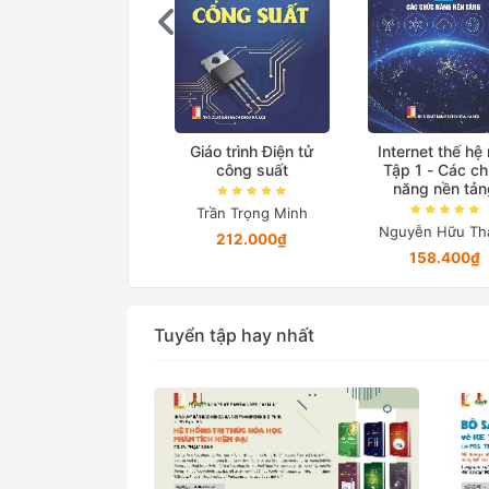
ệ thống truyền tải
Giáo trình Điện tử
Internet thế hệ
iện xoay chiều linh
công suất
Tập 1 - Các c
hoạt
năng nền tản
Trần Trọng Minh
Lã Minh Khánh
Nguyễn Hữu Th
212.000₫
76.000₫
158.400₫
Tuyển tập hay nhất