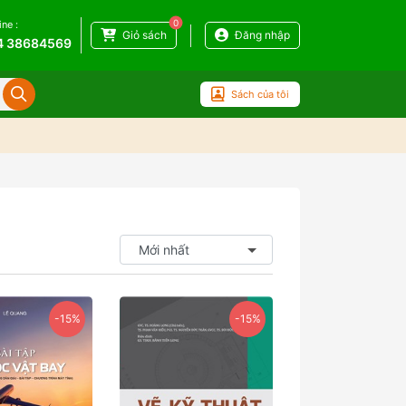
0
ine :
Giỏ sách
Đăng nhập
4 38684569
Sách của tôi
-15%
-15%