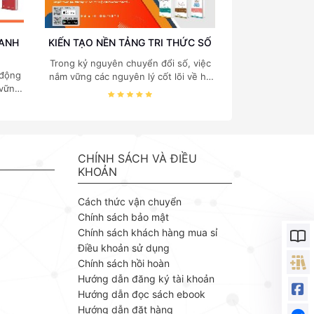
OANH
KIẾN TẠO NỀN TẢNG TRI THỨC SỐ
Trong kỷ nguyên chuyển đổi số, việc
 động
nắm vững các nguyên lý cốt lõi về hệ
 vững
thống thông tin, cấu trúc dữ liệu, cơ
 quản
sở dữ liệu và quản trị hệ thống là "chìa
 của
khóa vàng" đối với mọi sinh viên và
. TS.
chuyên gia công nghệ thông tin.
ách
Nhằm mang đến nguồn tài liệu chuẩn
g vào
mực và chuyên sâu, Nhà xuất bản
CHÍNH SÁCH VÀ ĐIỀU
 trị,
Bách khoa phát hành bộ ebook
KHOẢN
ng lý
chuyên ngành của tác giả Thạc Bình
 ứng
Cường – một giảng viên giàu kinh
Cách thức vận chuyển
ỗ Văn
nghiệm với cách tiếp cận khoa học,
Chính sách bảo mật
ngành
thực tiễn.
Chính sách khách hàng mua sỉ
m của
Điều khoản sử dụng
huyết
, kết
Chính sách hồi hoàn
 liệu
Hướng dẫn đăng ký tài khoản
Hướng dẫn đọc sách ebook
Hướng dẫn đặt hàng