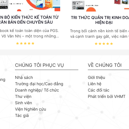
N BỘ KIẾN THỨC KẾ TOÁN TỪ
TRI THỨC QUẢN TRỊ KINH D
CĂN BẢN ĐẾN CHUYÊN SÂU
HIỆN ĐẠI
book kế toán toàn diện của PGS.
Trong bối cảnh nền kinh tế biến
. Võ Văn Nhị – một trong những
và cạnh tranh gay gắt, việc nắm
huyên gia hàng đầu, giàu kinh
các quy luật kinh tế và kỹ năng
ệm trong lĩnh vực Kế toán – Kiểm
trị điều hành là yếu tố sống còn
toán tại Việt Nam.
doanh nghiệp. Bộ ebook của GS
Kinh tế Đỗ Văn Phức do NXB B
khoa Hà Nội phát hành tập trun
CHÚNG TÔI PHỤC VỤ
VỀ CHÚNG TÔI
những mảng cốt lõi nhất của quản
giúp người đọc xây dựng nền tả
Nhà sách
Giới thiệu
ùng
thuyết vững chắc và khả năng
Trường đại học/Cao đẳng
Liên hệ
dụng linh hoạt. GS. TS Kinh tế Đ
Doanh nghiệp/ Tổ chức
Các đối tác
Phức là chuyên gia uy tín trong 
Thư viện
Phát triển bởi VHMT
Kinh tế và Quản lý. Các tác phẩ
ông không chỉ là giáo trình lý t
Sinh viên
mà còn mang tính ứng dụng cao
Viện Nghiên cứu
hợp giữa sách chuyên khảo và tài
Tác giả
tư vấn thực tiễn.