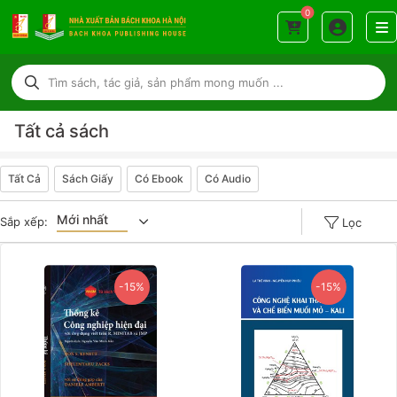
0
Tất cả sách
Tất Cả
Sách Giấy
Có Ebook
Có Audio
Mới nhất
Sắp xếp:
Lọc
Giá tăng đần
-15%
-15%
Giá thấp đần
Năm xuất bản
Mới nhất