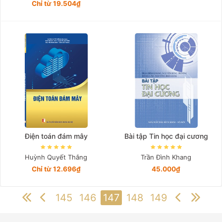
Chỉ từ 19.504₫
Điện toán đám mây
Bài tập Tin học đại cương
Huỳnh Quyết Thắng
Trần Đình Khang
Chỉ từ 12.696₫
45.000₫
145
146
147
148
149