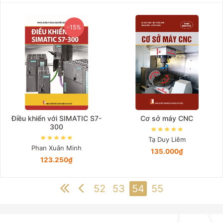
-15%
Điều khiển với SIMATIC S7-
Cơ sở máy CNC
300
Tạ Duy Liêm
Phan Xuân Minh
135.000₫
123.250₫
52
53
54
55