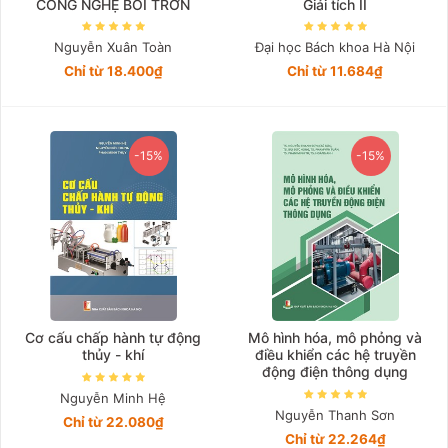
CÔNG NGHỆ BÔI TRƠN
Giải tích II
Nguyễn Xuân Toàn
Đại học Bách khoa Hà Nội
Chỉ từ 18.400₫
Chỉ từ 11.684₫
-15%
-15%
Cơ cấu chấp hành tự động
Mô hình hóa, mô phỏng và
thủy - khí
điều khiển các hệ truyền
động điện thông dụng
Nguyễn Minh Hệ
Nguyễn Thanh Sơn
Chỉ từ 22.080₫
Chỉ từ 22.264₫