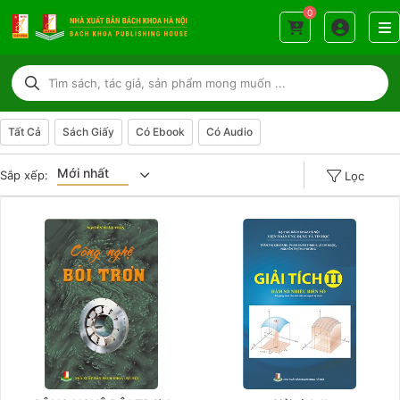
0
Tất Cả
Sách Giấy
Có Ebook
Có Audio
Mới nhất
Sắp xếp:
Lọc
Giá tăng đần
Giá thấp đần
Năm xuất bản
Mới nhất