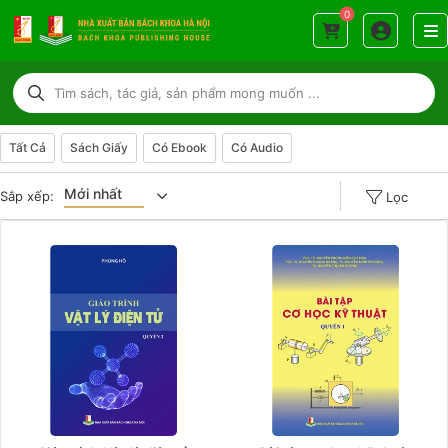
0
Tất Cả
Sách Giấy
Có Ebook
Có Audio
Mới nhất
Sắp xếp:
Lọc
Giá tăng đần
Giá thấp đần
Năm xuất bản
Mới nhất