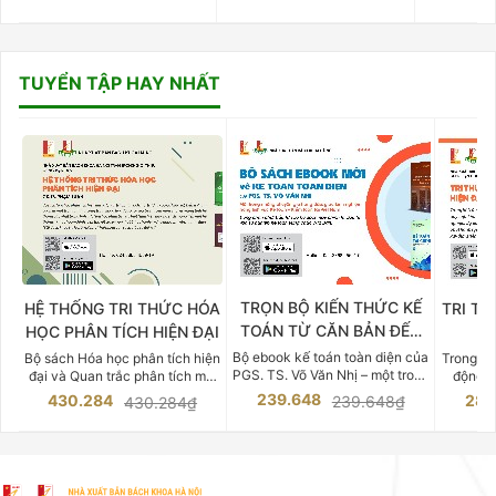
TUYỂN TẬP HAY NHẤT
TRỌN BỘ KIẾN THỨC KẾ
HỆ THỐNG TRI THỨC HÓA
TRI TH
TOÁN TỪ CĂN BẢN ĐẾN
HỌC PHÂN TÍCH HIỆN ĐẠI
DO
CHUYÊN SÂU
Bộ ebook kế toán toàn diện của
Bộ sách Hóa học phân tích hiện
Trong bố
PGS. TS. Võ Văn Nhị – một trong
đại và Quan trắc phân tích môi
động v
những chuyên gia hàng đầu,
trường của Cố Giáo sư, Tiến sĩ
việc nắm
239.648
430.284
283
239.648₫
430.284₫
giàu kinh nghiệm trong lĩnh vực
Phạm Luận là một trong những
tế và kỹ 
Kế toán – Kiểm toán tại Việt
công trình khoa học đồ sộ, có
là yếu 
Nam.
giá trị chuyên môn cao và mang
nghiệp.
tính hệ thống bậc nhất trong lĩnh
Kinh t
vực Hóa học phân tích tại Việt
Bách kho