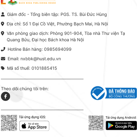
Nam hiện nay. Bộ sách mang
trung v
đến một hệ thống tri thức hoàn
nhất củ
chỉnh từ Lý thuyết cơ sở -> Kỹ
đọc xây 
Giám đốc - Tổng biên tập: PGS. TS. Bùi Đức Hùng
thuật thực hành -> Ứng dụng
vững c
chuyên ngành, được NXB Bách
dụng li
Địa chỉ: Số 1 Đại Cồ Việt, Phường Bạch Mai, Hà Nội
khoa Hà Nội ấn hành cả hai
Đỗ Văn 
phiên bản sách giấy và điện tử.
tín tron
Văn phòng giao dịch: Phòng 901-904, Tòa nhà Thư viện Tạ
lý. Các 
Quang Bửu, Đại học Bách khoa Hà Nội
chỉ là gi
mang t
Hotline Bán hàng: 0985694099
hợp giữ
tài l
Email: nxbbk@hust.edu.vn
Mã số thuế: 0101885415
Theo dõi chúng tôi trên: