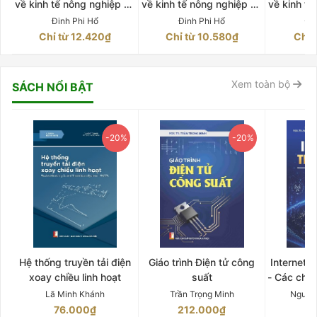
về kinh tế nông nghiệp và
về kinh tế nông nghiệp và
về kinh tế
phát triển ở Việt Nam
phát triển ở Việt Nam
phát tri
Đinh Phi Hổ
Đinh Phi Hổ
Đi
trong giai đoạn 2010-
trong giai đoạn 2010-
trong gi
Chỉ từ 12.420₫
Chỉ từ 10.580₫
Chỉ 
2022 Quyển 2
2022 Quyển 3
202
Xem toàn bộ
SÁCH NỔI BẬT
-20%
-20%
Hệ thống truyền tải điện
Giáo trình Điện tử công
Internet 
xoay chiều linh hoạt
suất
- Các chứ
Lã Minh Khánh
Trần Trọng Minh
Nguyễ
76.000₫
212.000₫
15