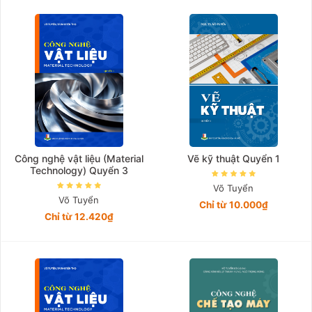
Giá tăng đần
Giá thấp đần
Năm xuất bản
Mới nhất
Công nghệ vật liệu (Material
Vẽ kỹ thuật Quyển 1
Technology) Quyển 3
Võ Tuyển
Võ Tuyển
Chỉ từ 10.000₫
Chỉ từ 12.420₫