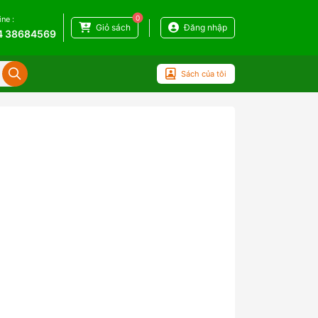
0
ine :
Giỏ sách
Đăng nhập
4 38684569
Sách của tôi