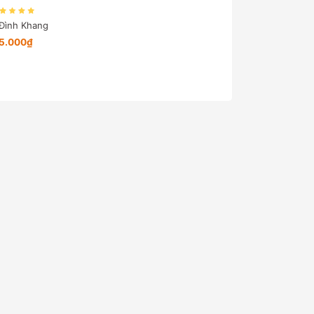
 Đình Khang
5.000₫