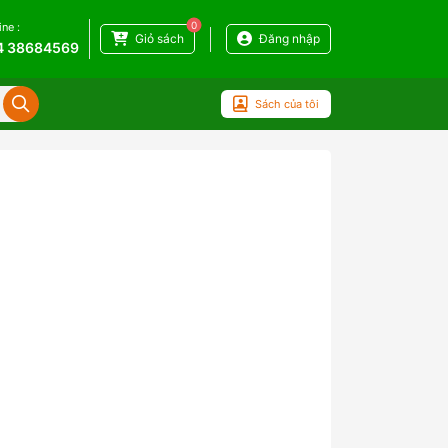
0
ine :
Giỏ sách
Đăng nhập
4 38684569
Sách của tôi