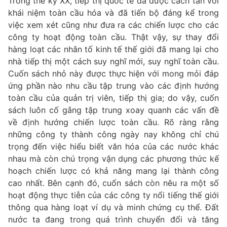
Trong thế kỷ XX, tiếp thị quốc tế đã được cách tân với
khái niệm toàn cầu hóa và đã tiến bộ đáng kể trong
việc xem xét cũng như đưa ra các chiến lược cho các
công ty hoạt động toàn cầu. Thật vậy, sự thay đổi
hàng loạt các nhân tố kinh tế thế giới đã mang lại cho
nhà tiếp thị một cách suy nghĩ mới, suy nghĩ toàn cầu.
Cuốn sách nhỏ này được thực hiện với mong mỏi đáp
ứng phần nào nhu cầu tập trung vào các định hướng
toàn cầu của quản trị viên, tiếp thị gia; do vậy, cuốn
sách luôn cố gắng tập trung xoay quanh các vấn đề
về định hướng chiến lược toàn cầu. Rõ ràng rằng
những công ty thành công ngày nay không chỉ chú
trọng đến việc hiểu biết văn hóa của các nước khác
nhau mà còn chú trọng vận dụng các phương thức kế
hoạch chiến lược có khả năng mang lại thành công
cao nhất. Bên cạnh đó, cuốn sách còn nêu ra một số
hoạt động thực tiễn của các công ty nổi tiếng thế giới
thông qua hàng loạt ví dụ và minh chứng cụ thể. Đất
nước ta đang trong quá trình chuyển đổi và tăng