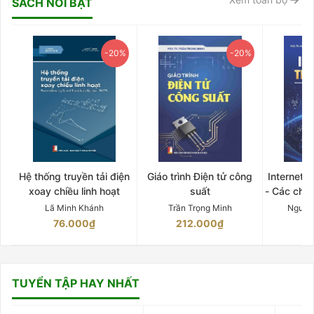
SÁCH NỔI BẬT
-20%
-20%
Hệ thống truyền tải điện
Giáo trình Điện tử công
Internet 
xoay chiều linh hoạt
suất
- Các chứ
Lã Minh Khánh
Trần Trọng Minh
Nguyễ
76.000₫
212.000₫
15
TUYỂN TẬP HAY NHẤT