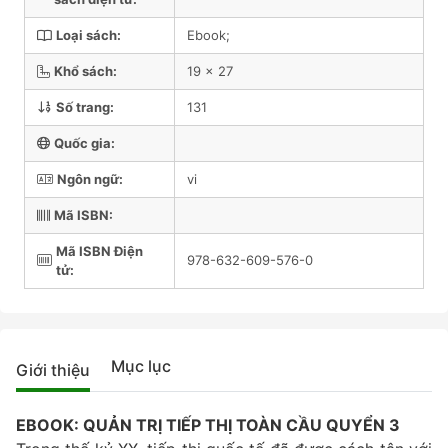
Loại sách:
Ebook;
Khổ sách:
19 x 27
Số trang:
131
Quốc gia:
Ngôn ngữ:
vi
Mã ISBN:
Mã ISBN Điện
978-632-609-576-0
tử:
Mục lục
Giới thiệu
EBOOK: QUẢN TRỊ TIẾP THỊ TOÀN CẦU QUYỂN 3