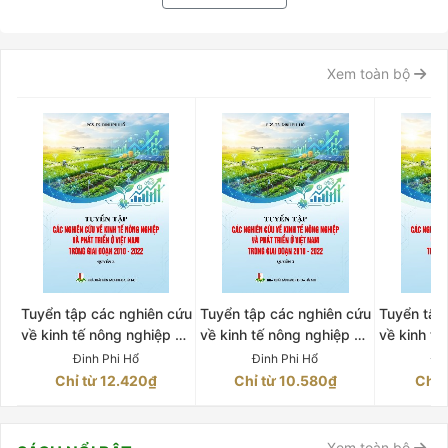
Xem toàn bộ
Tuyển tập các nghiên cứu
Tuyển tập các nghiên cứu
Tuyển tập
về kinh tế nông nghiệp và
về kinh tế nông nghiệp và
về kinh tế
phát triển ở Việt Nam
phát triển ở Việt Nam
phát tri
Đinh Phi Hổ
Đinh Phi Hổ
Đi
trong giai đoạn 2010-
trong giai đoạn 2010-
trong gi
Chỉ từ 12.420₫
Chỉ từ 10.580₫
Chỉ 
2022 Quyển 2
2022 Quyển 3
202
Xem toàn bộ