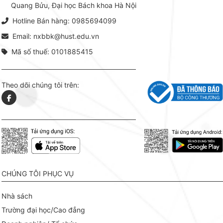
Quang Bửu, Đại học Bách khoa Hà Nội
chỉ là gi
mang t
Hotline Bán hàng: 0985694099
hợp giữ
tài l
Email: nxbbk@hust.edu.vn
Mã số thuế: 0101885415
Theo dõi chúng tôi trên:
CHÚNG TÔI PHỤC VỤ
Nhà sách
Trường đại học/Cao đẳng