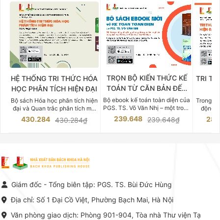
TRỌN BỘ KIẾN THỨC KẾ
HỆ THỐNG TRI THỨC HÓA
TRI TH
TOÁN TỪ CĂN BẢN ĐẾN
HỌC PHÂN TÍCH HIỆN ĐẠI
DO
CHUYÊN SÂU
Bộ ebook kế toán toàn diện của
Bộ sách Hóa học phân tích hiện
Trong bố
PGS. TS. Võ Văn Nhị – một trong
đại và Quan trắc phân tích môi
động v
những chuyên gia hàng đầu,
trường của Cố Giáo sư, Tiến sĩ
việc nắm
239.648
430.284
283
239.648₫
430.284₫
giàu kinh nghiệm trong lĩnh vực
Phạm Luận là một trong những
tế và kỹ 
Kế toán – Kiểm toán tại Việt
công trình khoa học đồ sộ, có
là yếu 
Nam.
giá trị chuyên môn cao và mang
nghiệp.
tính hệ thống bậc nhất trong lĩnh
Kinh t
vực Hóa học phân tích tại Việt
Bách kho
Nam hiện nay. Bộ sách mang
trung v
đến một hệ thống tri thức hoàn
nhất củ
chỉnh từ Lý thuyết cơ sở -> Kỹ
đọc xây 
Giám đốc - Tổng biên tập: PGS. TS. Bùi Đức Hùng
thuật thực hành -> Ứng dụng
vững c
chuyên ngành, được NXB Bách
dụng li
Địa chỉ: Số 1 Đại Cồ Việt, Phường Bạch Mai, Hà Nội
khoa Hà Nội ấn hành cả hai
Đỗ Văn 
phiên bản sách giấy và điện tử.
tín tron
Văn phòng giao dịch: Phòng 901-904, Tòa nhà Thư viện Tạ
lý. Các 