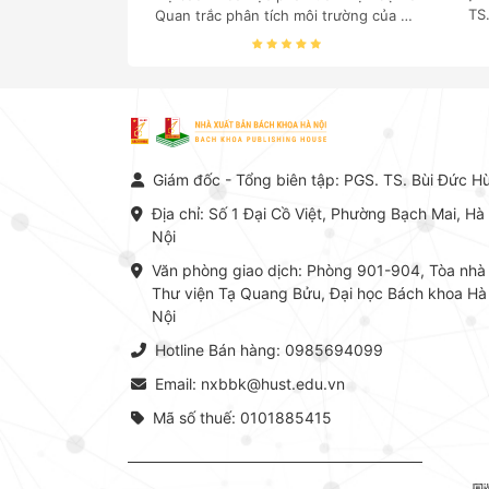
TS
Quan trắc phân tích môi trường của Cố
c
Giáo sư, Tiến sĩ Phạm Luận là một
nghi
trong những công trình khoa học đồ
sộ, có giá trị chuyên môn cao và mang
tính hệ thống bậc nhất trong lĩnh vực
Hóa học phân tích tại Việt Nam hiện
nay. Bộ sách mang đến một hệ thống
tri thức hoàn chỉnh từ Lý thuyết cơ sở
Giám đốc - Tổng biên tập: PGS. TS. Bùi Đức H
-> Kỹ thuật thực hành -> Ứng dụng
chuyên ngành, được NXB Bách khoa
Địa chỉ: Số 1 Đại Cồ Việt, Phường Bạch Mai, Hà
Hà Nội ấn hành cả hai phiên bản sách
Nội
giấy và điện tử.
Văn phòng giao dịch: Phòng 901-904, Tòa nhà
Thư viện Tạ Quang Bửu, Đại học Bách khoa Hà
Nội
Hotline Bán hàng: 0985694099
Email: nxbbk@hust.edu.vn
Mã số thuế: 0101885415