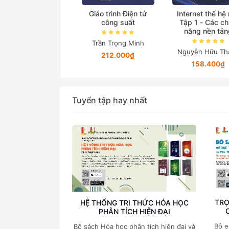
ệ thống truyền tải
Giáo trình Điện tử
Internet thế hệ
iện xoay chiều linh
công suất
Tập 1 - Các c
hoạt
năng nền tản
Trần Trọng Minh
Lã Minh Khánh
Nguyễn Hữu Th
212.000₫
76.000₫
158.400₫
Tuyển tập hay nhất
TRỌ
HỆ THỐNG TRI THỨC HÓA HỌC
PHÂN TÍCH HIỆN ĐẠI
Bộ e
Bộ sách Hóa học phân tích hiện đại và