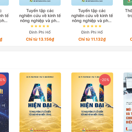
c
Tuyển tập các
Tuyển tập các
Thố
nh tế
nghiên cứu về kinh tế
nghiên cứu về kinh tế
tr
phát
nông nghiệp và phát
nông nghiệp và phát
am
triển ở Việt Nam
triển ở Việt Nam
ạn
trong giai đoạn
trong giai đoạn
Đinh Phi Hổ
Đinh Phi Hổ
ển 3
2010-2022 Quyển 1
2010-2022 Quyển 4
0₫
Chỉ từ 13.156₫
Chỉ từ 11.132₫
C
20%
-20%