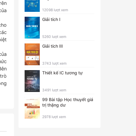
rên
của
12098 lượt xem
Giải tích I
cho
các
5260 lượt xem
iệt
Giải tích III
.
của
hức
3743 lượt xem
Bên
Thiết kế IC tương tự
trò
ong
3491 lượt xem
99 Bài tập Học thuyết giá
trị thặng dư
2978 lượt xem