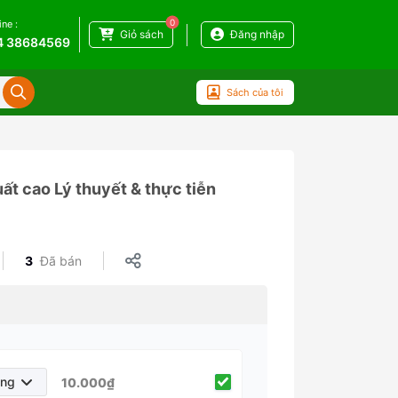
0
ine :
Giỏ sách
Đăng nhập
4 38684569
Sách của tôi
uất cao Lý thuyết & thực tiễn
3
Đã bán
áng
10.000₫