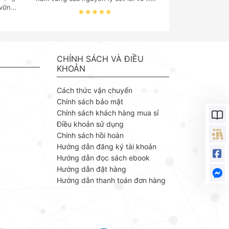
 vững
thống thông tin, cấu trúc dữ liệu, cơ
 quản
sở dữ liệu và quản trị hệ thống là "chìa
 của
khóa vàng" đối với mọi sinh viên và
. TS.
chuyên gia công nghệ thông tin.
ách
Nhằm mang đến nguồn tài liệu chuẩn
g vào
mực và chuyên sâu, Nhà xuất bản
CHÍNH SÁCH VÀ ĐIỀU
 trị,
Bách khoa phát hành bộ ebook
KHOẢN
ng lý
chuyên ngành của tác giả Thạc Bình
 ứng
Cường – một giảng viên giàu kinh
Cách thức vận chuyển
ỗ Văn
nghiệm với cách tiếp cận khoa học,
Chính sách bảo mật
ngành
thực tiễn.
Chính sách khách hàng mua sỉ
m của
Điều khoản sử dụng
huyết
, kết
Chính sách hồi hoàn
 liệu
Hướng dẫn đăng ký tài khoản
Hướng dẫn đọc sách ebook
Hướng dẫn đặt hàng
Hướng dẫn thanh toán đơn hàng