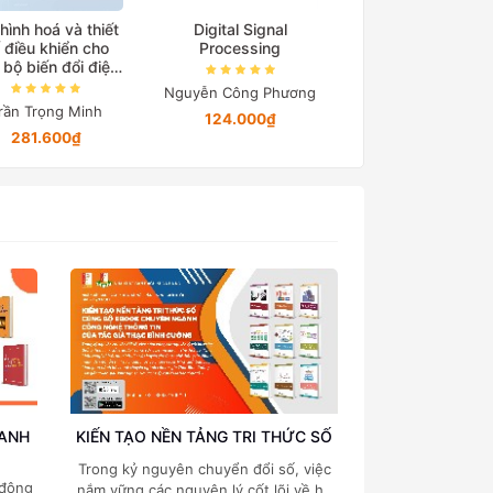
hình hoá và thiết
Digital Signal
Cơ sở truyền độ
 điều khiển cho
Processing
điện
 bộ biến đổi điện
tử công suất
Nguyễn Công Phương
Nguyễn Quang Đị
rần Trọng Minh
124.000₫
194.650₫
281.600₫
OANH
KIẾN TẠO NỀN TẢNG TRI THỨC SỐ
Trong kỷ nguyên chuyển đổi số, việc
 động
nắm vững các nguyên lý cốt lõi về hệ