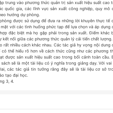
tập trung vào phương thức quản trị sản xuất hiệu suất cao t
c quốc gia, các lĩnh vực sản xuất công nghiệp, quy mô 
theo hướng dự phòng.
 phòng được sử dụng để đưa ra những lời khuyên thực tế 
i mặt với các tình huống phức tạp để lựa chọn và áp dụng 
 hợp đặc biệt mà họ gặp phải trong sản xuất. Điểm khác b
ự kết nối giữa các phương thức quản lý cải tiến chất lượng
 rất nhiều cách khác nhau. Các tác giả hy vọng nội dung 
ể có thể hiểu rõ hơn về cách thức cũng như các phương t
đạt được sản xuất hiệu suất cao trong bối cảnh toàn cầu. 
ách sẽ là một tài liệu có ý nghĩa trong giảng dạy. Với vai 
i, các tác giả tin tưởng rằng đây sẽ là tài liệu cơ sở tr
ào tạo đại học.
g 3, 4.