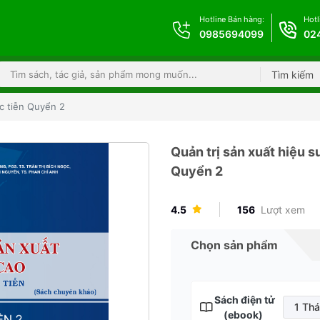
Hotline Bán hàng:
Hotl
0985694099
02
Tìm kiếm
ực tiễn Quyển 2
Quản trị sản xuất hiệu s
Quyển 2
4.5
156
Lượt xem
Chọn sản phẩm
Sách điện tử
1 Th
(ebook)