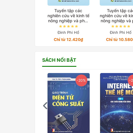
Tuyển tập các
Tuyển tập cá
nghiên cứu về kinh tế
nghiên cứu về ki
nông nghiệp và phát
nông nghiệp và 
triển ở Việt Nam
triển ở Việt N
trong giai đoạn
trong giai đo
Đinh Phi Hổ
Đinh Phi Hổ
2010-2022 Quyển 2
2010-2022 Quy
Chỉ từ 12.420₫
Chỉ từ 10.58
SÁCH NỔI BẬT
-20%
-20%
-