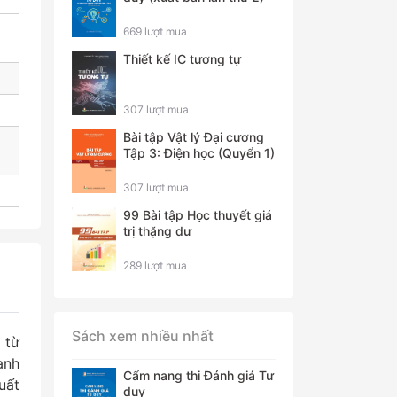
669 lượt mua
Thiết kế IC tương tự
307 lượt mua
Bài tập Vật lý Đại cương
Tập 3: Điện học (Quyển 1)
307 lượt mua
99 Bài tập Học thuyết giá
trị thặng dư
289 lượt mua
Sách xem nhiều nhất
 từ
anh
Cẩm nang thi Đánh giá Tư
uất
duy