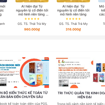
 mới
AI hiện đại Từ
AI hiện đại Từ
Mô 
hức
nguyên lý cổ điển tới
nguyên lý cổ điển tới
kế
g
mô hình nền tảng
mô hình nền tảng
các
(Bản in màu đặc biệt)
anh
GS. TS. Thái Trà My
GS. TS. Thái Trà My
T
960.000₫
316.000₫
N BỘ KIẾN THỨC KẾ TOÁN TỪ
TRI THỨC QUẢN TRỊ KINH D
CĂN BẢN ĐẾN CHUYÊN SÂU
HIỆN ĐẠI
book kế toán toàn diện của PGS.
Trong bối cảnh nền kinh tế biến