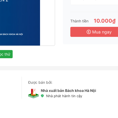
1 T
3 
6 
10.000₫
Thành tiền
3 
Mua ngay
c thử
Được bán bởi:
Nhà xuất bản Bách khoa Hà Nội
Nhà phát hành tin cậy