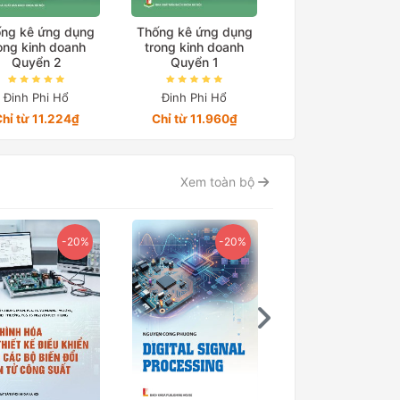
ng kê ứng dụng
Thống kê ứng dụng
Thống kê ứng dụ
ong kinh doanh
trong kinh doanh
trong kinh doan
Quyển 2
Quyển 1
Quyển 3
Đinh Phi Hổ
Đinh Phi Hổ
Đinh Phi Hổ
hỉ từ 11.224₫
Chỉ từ 11.960₫
Chỉ từ 10.000₫
Xem toàn bộ
-20%
-20%
-15