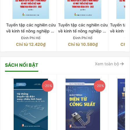
Tuyển tập các nghiên cứu
Tuyển tập các nghiên cứu
Tuyển tập
về kinh tế nông nghiệp và
về kinh tế nông nghiệp và
về kinh tế
phát triển ở Việt Nam
phát triển ở Việt Nam
phát tri
Đinh Phi Hổ
Đinh Phi Hổ
Đi
trong giai đoạn 2010-
trong giai đoạn 2010-
trong gi
Chỉ từ 12.420₫
Chỉ từ 10.580₫
Chỉ 
2022 Quyển 2
2022 Quyển 3
202
Xem toàn bộ
SÁCH NỔI BẬT
-20%
-20%