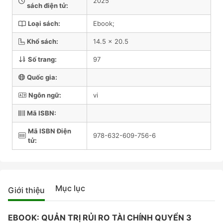
2025
sách điện tử:
Loại sách:
Ebook;
Khổ sách:
14.5 x 20.5
Số trang:
97
Quốc gia:
Ngôn ngữ:
vi
Mã ISBN:
Mã ISBN Điện
978-632-609-756-6
tử:
Mục lục
Giới thiệu
EBOOK: QUẢN TRỊ RỦI RO TÀI CHÍNH QUYỂN 3