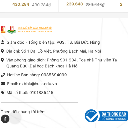
những chuyên gia hàng đầu,
trường của Cố Giáo sư, Tiến sĩ
việc nắm
239.648
430.284
283
239.648₫
430.284₫
giàu kinh nghiệm trong lĩnh vực
Phạm Luận là một trong những
tế và kỹ 
Kế toán – Kiểm toán tại Việt
công trình khoa học đồ sộ, có
là yếu 
Nam.
giá trị chuyên môn cao và mang
nghiệp.
tính hệ thống bậc nhất trong lĩnh
Kinh t
vực Hóa học phân tích tại Việt
Bách kho
Nam hiện nay. Bộ sách mang
trung v
đến một hệ thống tri thức hoàn
nhất củ
chỉnh từ Lý thuyết cơ sở -> Kỹ
đọc xây 
Giám đốc - Tổng biên tập: PGS. TS. Bùi Đức Hùng
thuật thực hành -> Ứng dụng
vững c
chuyên ngành, được NXB Bách
dụng li
Địa chỉ: Số 1 Đại Cồ Việt, Phường Bạch Mai, Hà Nội
khoa Hà Nội ấn hành cả hai
Đỗ Văn 
phiên bản sách giấy và điện tử.
tín tron
Văn phòng giao dịch: Phòng 901-904, Tòa nhà Thư viện Tạ
lý. Các 
Quang Bửu, Đại học Bách khoa Hà Nội
chỉ là gi
mang t
Hotline Bán hàng: 0985694099
hợp giữ
tài l
Email: nxbbk@hust.edu.vn
Mã số thuế: 0101885415
Theo dõi chúng tôi trên: