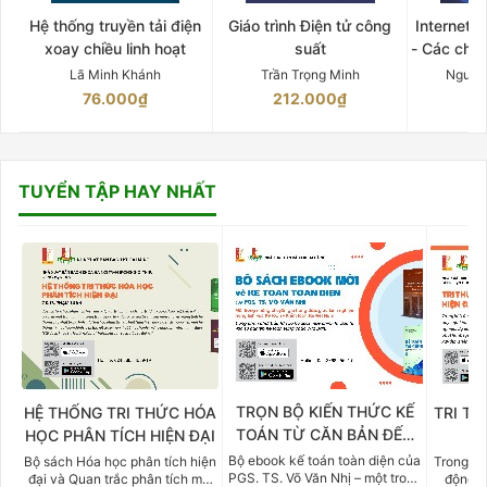
Hệ thống truyền tải điện
Giáo trình Điện tử công
Internet 
xoay chiều linh hoạt
suất
- Các chứ
Lã Minh Khánh
Trần Trọng Minh
Nguyễ
76.000₫
212.000₫
15
TUYỂN TẬP HAY NHẤT
TRỌN BỘ KIẾN THỨC KẾ
HỆ THỐNG TRI THỨC HÓA
TRI TH
TOÁN TỪ CĂN BẢN ĐẾN
HỌC PHÂN TÍCH HIỆN ĐẠI
DO
CHUYÊN SÂU
Bộ ebook kế toán toàn diện của
Bộ sách Hóa học phân tích hiện
Trong bố
PGS. TS. Võ Văn Nhị – một trong
đại và Quan trắc phân tích môi
động v