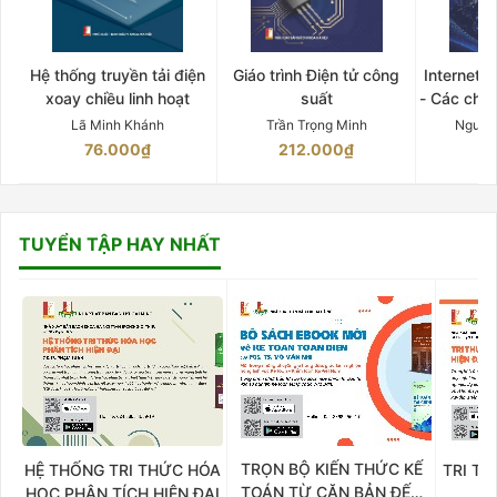
Hệ thống truyền tải điện
Giáo trình Điện tử công
Internet 
xoay chiều linh hoạt
suất
- Các chứ
Lã Minh Khánh
Trần Trọng Minh
Nguyễ
76.000₫
212.000₫
15
TUYỂN TẬP HAY NHẤT
TRỌN BỘ KIẾN THỨC KẾ
HỆ THỐNG TRI THỨC HÓA
TRI TH
TOÁN TỪ CĂN BẢN ĐẾN
HỌC PHÂN TÍCH HIỆN ĐẠI
DO