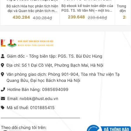
CHUYÊN SÂU
Bộ ebook kế toán toàn diện của
Bộ sách Hóa học phân tích hiện
Trong bố
PGS. TS. Võ Văn Nhị – một trong
đại và Quan trắc phân tích môi
động v
những chuyên gia hàng đầu,
trường của Cố Giáo sư, Tiến sĩ
việc nắm
239.648
430.284
283
239.648₫
430.284₫
giàu kinh nghiệm trong lĩnh vực
Phạm Luận là một trong những
tế và kỹ 
Kế toán – Kiểm toán tại Việt
công trình khoa học đồ sộ, có
là yếu 
Nam.
giá trị chuyên môn cao và mang
nghiệp.
tính hệ thống bậc nhất trong lĩnh
Kinh t
vực Hóa học phân tích tại Việt
Bách kho
Nam hiện nay. Bộ sách mang
trung v
đến một hệ thống tri thức hoàn
nhất củ
chỉnh từ Lý thuyết cơ sở -> Kỹ
đọc xây 
Giám đốc - Tổng biên tập: PGS. TS. Bùi Đức Hùng
thuật thực hành -> Ứng dụng
vững c
chuyên ngành, được NXB Bách
dụng li
Địa chỉ: Số 1 Đại Cồ Việt, Phường Bạch Mai, Hà Nội
khoa Hà Nội ấn hành cả hai
Đỗ Văn 
phiên bản sách giấy và điện tử.
tín tron
Văn phòng giao dịch: Phòng 901-904, Tòa nhà Thư viện Tạ
lý. Các 
Quang Bửu, Đại học Bách khoa Hà Nội
chỉ là gi
mang t
Hotline Bán hàng: 0985694099
hợp giữ
tài l
Email: nxbbk@hust.edu.vn
Mã số thuế: 0101885415
Theo dõi chúng tôi trên: