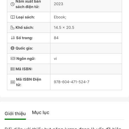
Năm xuất bản
2023
sách điện tử:
Loại sách:
Ebook;
Khổ sách:
14.5 x 20.5
Số trang:
84
Quốc gia:
Ngôn ngữ:
vi
Mã ISBN:
Mã ISBN Điện
978-604-471-524-7
tử:
Mục lục
Giới thiệu