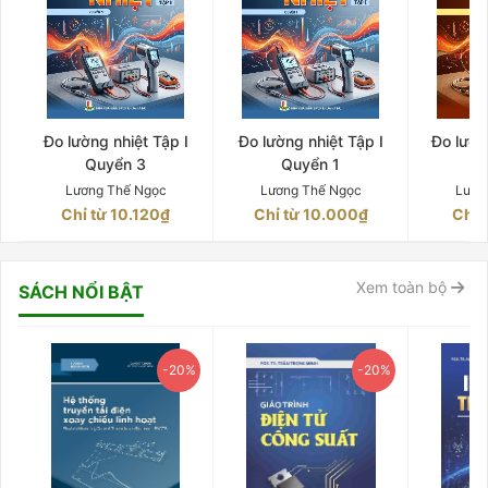
Đo lường nhiệt Tập I
Đo lường nhiệt Tập I
Đo lườn
Quyển 3
Quyển 1
Q
Lương Thế Ngọc
Lương Thế Ngọc
Lươn
Chỉ từ 10.120₫
Chỉ từ 10.000₫
Chỉ 
Xem toàn bộ
SÁCH NỔI BẬT
-20%
-20%