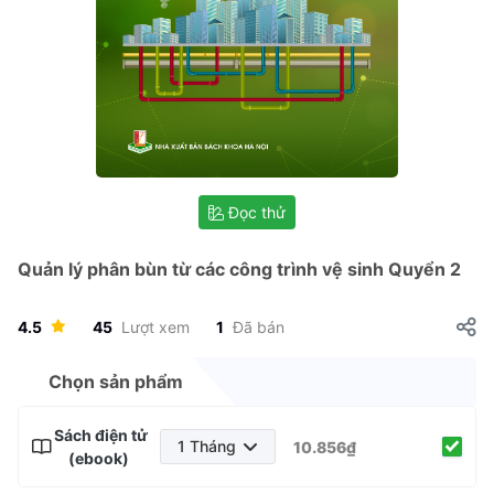
Đọc thử
Quản lý phân bùn từ các công trình vệ sinh Quyển 2
4.5
45
Lượt xem
1
Đã bán
Chọn sản phẩm
Sách điện tử
1 Tháng
10.856₫
(ebook)
1 Tháng