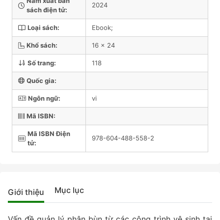
Năm xuất bản
2024
sách điện tử:
Loại sách:
Ebook;
Khổ sách:
16 x 24
Số trang:
118
Quốc gia:
Ngôn ngữ:
vi
Mã ISBN:
Mã ISBN Điện
978-604-488-558-2
tử:
Mục lục
Giới thiệu
Vấn đề quản lý phân bùn từ các công trình vệ sinh tại