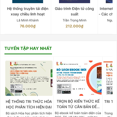
Hệ thống truyền tải điện
Giáo trình Điện tử công
Internet 
xoay chiều linh hoạt
suất
- Các chứ
Lã Minh Khánh
Trần Trọng Minh
Nguyễ
76.000₫
212.000₫
15
TUYỂN TẬP HAY NHẤT
TRỌN BỘ KIẾN THỨC KẾ
HỆ THỐNG TRI THỨC HÓA
TRI TH
TOÁN TỪ CĂN BẢN ĐẾN
HỌC PHÂN TÍCH HIỆN ĐẠI
DO
CHUYÊN SÂU
Bộ ebook kế toán toàn diện của
Bộ sách Hóa học phân tích hiện
Trong bố