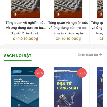
Tổng quan về nghiên cứu
Tổng quan về nghiên cứu
Tổng quan
và ứng dụng của tro bay
và ứng dụng của tro bay
và ứng dụ
Quyển 3
Quyển 1
Q
Nguyễn Xuân Nguyên
Nguyễn Xuân Nguyên
Nguyễn
Chỉ từ 10.000₫
Chỉ từ 10.000₫
Chỉ 
Xem toàn bộ
SÁCH NỔI BẬT
-20%
-20%