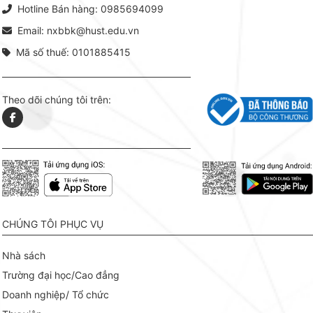
Hotline Bán hàng: 0985694099
hợp giữ
tài l
Email: nxbbk@hust.edu.vn
Mã số thuế: 0101885415
Theo dõi chúng tôi trên:
CHÚNG TÔI PHỤC VỤ
Nhà sách
Trường đại học/Cao đẳng
Doanh nghiệp/ Tổ chức