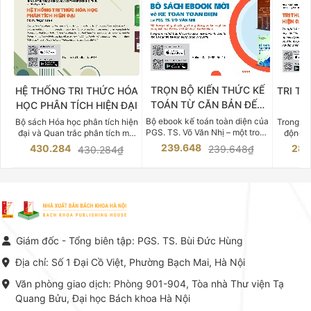
TRỌN BỘ KIẾN THỨC KẾ
HỆ THỐNG TRI THỨC HÓA
TRI TH
TOÁN TỪ CĂN BẢN ĐẾN
HỌC PHÂN TÍCH HIỆN ĐẠI
DO
CHUYÊN SÂU
Bộ ebook kế toán toàn diện của
Bộ sách Hóa học phân tích hiện
Trong bố
PGS. TS. Võ Văn Nhị – một trong
đại và Quan trắc phân tích môi
động v
những chuyên gia hàng đầu,
trường của Cố Giáo sư, Tiến sĩ
việc nắm
239.648
430.284
283
239.648₫
430.284₫
giàu kinh nghiệm trong lĩnh vực
Phạm Luận là một trong những
tế và kỹ 
Kế toán – Kiểm toán tại Việt
công trình khoa học đồ sộ, có
là yếu 
Nam.
giá trị chuyên môn cao và mang
nghiệp.
tính hệ thống bậc nhất trong lĩnh
Kinh t
vực Hóa học phân tích tại Việt
Bách kho
Nam hiện nay. Bộ sách mang
trung v
đến một hệ thống tri thức hoàn
nhất củ
chỉnh từ Lý thuyết cơ sở -> Kỹ
đọc xây 
Giám đốc - Tổng biên tập: PGS. TS. Bùi Đức Hùng
thuật thực hành -> Ứng dụng
vững c
chuyên ngành, được NXB Bách
dụng li
Địa chỉ: Số 1 Đại Cồ Việt, Phường Bạch Mai, Hà Nội
khoa Hà Nội ấn hành cả hai
Đỗ Văn 
phiên bản sách giấy và điện tử.
tín tron
Văn phòng giao dịch: Phòng 901-904, Tòa nhà Thư viện Tạ
lý. Các 
Quang Bửu, Đại học Bách khoa Hà Nội
chỉ là gi
mang t