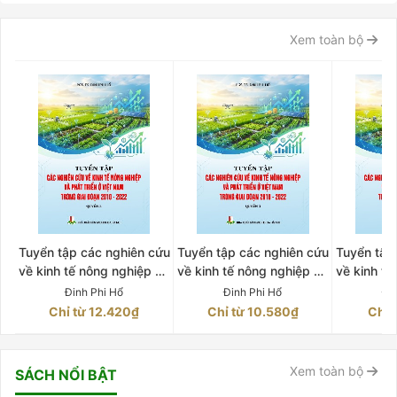
Xem toàn bộ
Tuyển tập các nghiên cứu
Tuyển tập các nghiên cứu
Tuyển tập
về kinh tế nông nghiệp và
về kinh tế nông nghiệp và
về kinh tế
phát triển ở Việt Nam
phát triển ở Việt Nam
phát tri
Đinh Phi Hổ
Đinh Phi Hổ
Đi
trong giai đoạn 2010-
trong giai đoạn 2010-
trong gi
Chỉ từ 12.420₫
Chỉ từ 10.580₫
Chỉ 
2022 Quyển 2
2022 Quyển 3
202
Xem toàn bộ
SÁCH NỔI BẬT