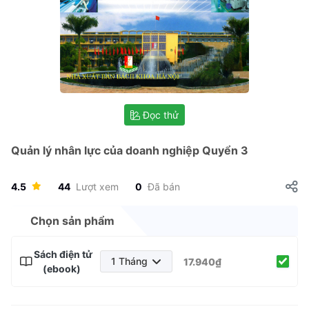
Đọc thử
Quản lý nhân lực của doanh nghiệp Quyển 3
4.5
44
Lượt xem
0
Đã bán
Chọn sản phẩm
Sách điện tử
1 Tháng
17.940₫
(ebook)
1 Tháng
3 Tháng