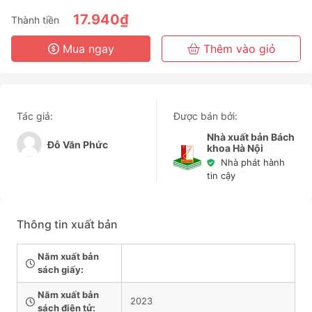
6 Tháng
17.940₫
Thành tiền
3 Năm
Mua ngay
Thêm vào giỏ
Tác giả:
Được bán bởi:
Nhà xuất bản Bách
Đỗ Văn Phức
khoa Hà Nội
Nhà phát hành
tin cậy
Thông tin xuất bản
Năm xuất bản
sách giấy:
Năm xuất bản
2023
sách điện tử: