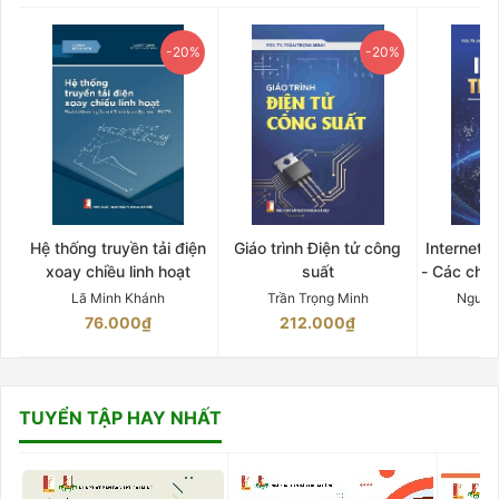
-20%
-20%
Hệ thống truyền tải điện
Giáo trình Điện tử công
Internet 
xoay chiều linh hoạt
suất
- Các chứ
Lã Minh Khánh
Trần Trọng Minh
Nguyễ
76.000₫
212.000₫
15
TUYỂN TẬP HAY NHẤT