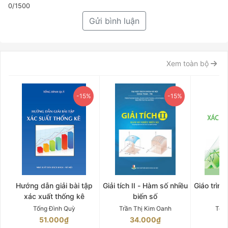
0/1500
Gửi bình luận
Xem toàn bộ
-15%
-15%
Hướng dẫn giải bài tập
Giải tích II - Hàm số nhiều
Giáo trình
xác xuất thống kê
biến số
Tống Đình Quỳ
Trần Thị Kim Oanh
Tốn
51.000₫
34.000₫
5