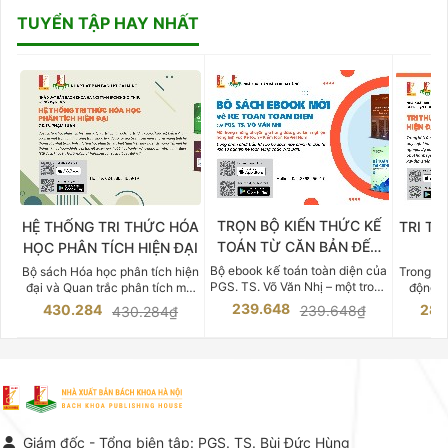
TUYỂN TẬP HAY NHẤT
TRỌN BỘ KIẾN THỨC KẾ
HỆ THỐNG TRI THỨC HÓA
TRI TH
TOÁN TỪ CĂN BẢN ĐẾN
HỌC PHÂN TÍCH HIỆN ĐẠI
DO
CHUYÊN SÂU
Bộ ebook kế toán toàn diện của
Bộ sách Hóa học phân tích hiện
Trong bố
PGS. TS. Võ Văn Nhị – một trong
đại và Quan trắc phân tích môi
động v
những chuyên gia hàng đầu,
trường của Cố Giáo sư, Tiến sĩ
việc nắm
239.648
430.284
283
239.648₫
430.284₫
giàu kinh nghiệm trong lĩnh vực
Phạm Luận là một trong những
tế và kỹ 
Kế toán – Kiểm toán tại Việt
công trình khoa học đồ sộ, có
là yếu 
Nam.
giá trị chuyên môn cao và mang
nghiệp.
tính hệ thống bậc nhất trong lĩnh
Kinh t
vực Hóa học phân tích tại Việt
Bách kho
Nam hiện nay. Bộ sách mang
trung v
đến một hệ thống tri thức hoàn
nhất củ
chỉnh từ Lý thuyết cơ sở -> Kỹ
đọc xây 
Giám đốc - Tổng biên tập: PGS. TS. Bùi Đức Hùng
thuật thực hành -> Ứng dụng
vững c