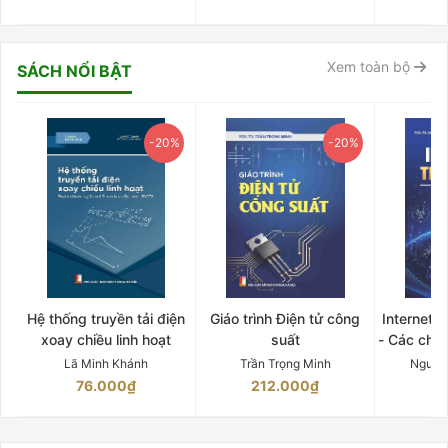
Xem toàn bộ
SÁCH NỔI BẬT
-20%
-20%
Hệ thống truyền tải điện
Giáo trình Điện tử công
Internet 
xoay chiều linh hoạt
suất
- Các chứ
Lã Minh Khánh
Trần Trọng Minh
Nguyễ
76.000₫
212.000₫
15