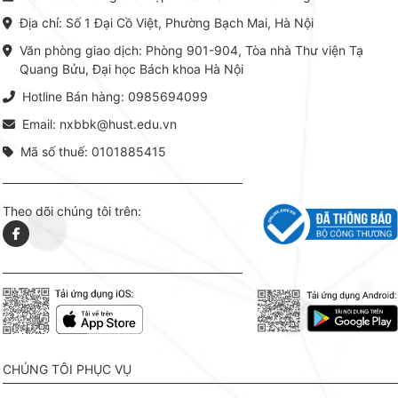
chuyên ngành, được NXB Bách
dụng li
Địa chỉ: Số 1 Đại Cồ Việt, Phường Bạch Mai, Hà Nội
khoa Hà Nội ấn hành cả hai
Đỗ Văn 
phiên bản sách giấy và điện tử.
tín tron
Văn phòng giao dịch: Phòng 901-904, Tòa nhà Thư viện Tạ
lý. Các 
Quang Bửu, Đại học Bách khoa Hà Nội
chỉ là gi
mang t
Hotline Bán hàng: 0985694099
hợp giữ
tài l
Email: nxbbk@hust.edu.vn
Mã số thuế: 0101885415
Theo dõi chúng tôi trên:
CHÚNG TÔI PHỤC VỤ