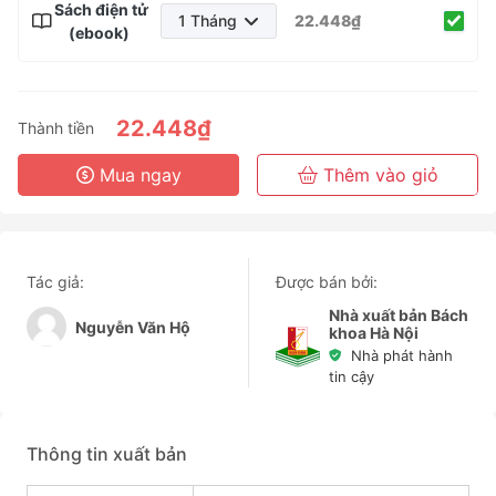
Sách điện tử
1 Tháng
22.448₫
(ebook)
1 Tháng
3 Tháng
6 Tháng
22.448₫
Thành tiền
3 Năm
Mua ngay
Thêm vào giỏ
Tác giả:
Được bán bởi:
Nhà xuất bản Bách
Nguyễn Văn Hộ
khoa Hà Nội
Nhà phát hành
tin cậy
Thông tin xuất bản