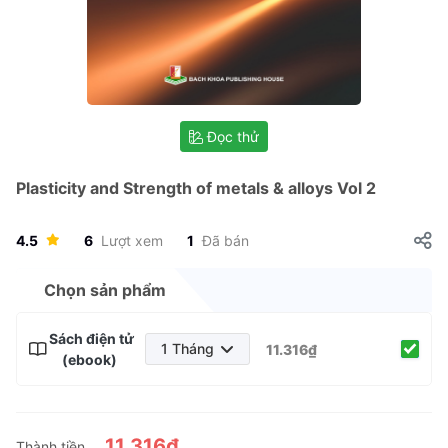
Đọc thử
Plasticity and Strength of metals & alloys Vol 2
4.5
6
Lượt xem
1
Đã bán
Chọn sản phẩm
Sách điện tử
1 Tháng
11.316₫
(ebook)
1 Tháng
3 Tháng
6 Tháng
11.316₫
Thành tiền