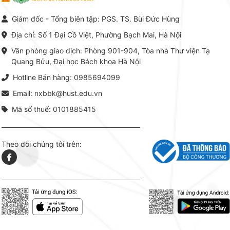
đến một hệ thống tri thức hoàn
nhất củ
chỉnh từ Lý thuyết cơ sở -> Kỹ
đọc xây 
Giám đốc - Tổng biên tập: PGS. TS. Bùi Đức Hùng
thuật thực hành -> Ứng dụng
vững c
chuyên ngành, được NXB Bách
dụng li
Địa chỉ: Số 1 Đại Cồ Việt, Phường Bạch Mai, Hà Nội
khoa Hà Nội ấn hành cả hai
Đỗ Văn 
phiên bản sách giấy và điện tử.
tín tron
Văn phòng giao dịch: Phòng 901-904, Tòa nhà Thư viện Tạ
lý. Các 
Quang Bửu, Đại học Bách khoa Hà Nội
chỉ là gi
mang t
Hotline Bán hàng: 0985694099
hợp giữ
tài l
Email: nxbbk@hust.edu.vn
Mã số thuế: 0101885415
Theo dõi chúng tôi trên: