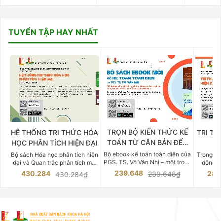
TUYỂN TẬP HAY NHẤT
TRỌN BỘ KIẾN THỨC KẾ
HỆ THỐNG TRI THỨC HÓA
TRI TH
TOÁN TỪ CĂN BẢN ĐẾN
HỌC PHÂN TÍCH HIỆN ĐẠI
DO
CHUYÊN SÂU
Bộ ebook kế toán toàn diện của
Bộ sách Hóa học phân tích hiện
Trong bố
PGS. TS. Võ Văn Nhị – một trong
đại và Quan trắc phân tích môi
động v
những chuyên gia hàng đầu,
trường của Cố Giáo sư, Tiến sĩ
việc nắm
239.648
430.284
283
239.648₫
430.284₫
giàu kinh nghiệm trong lĩnh vực
Phạm Luận là một trong những
tế và kỹ 
Kế toán – Kiểm toán tại Việt
công trình khoa học đồ sộ, có
là yếu 
Nam.
giá trị chuyên môn cao và mang
nghiệp.
tính hệ thống bậc nhất trong lĩnh
Kinh t
vực Hóa học phân tích tại Việt
Bách kho
Nam hiện nay. Bộ sách mang
trung v