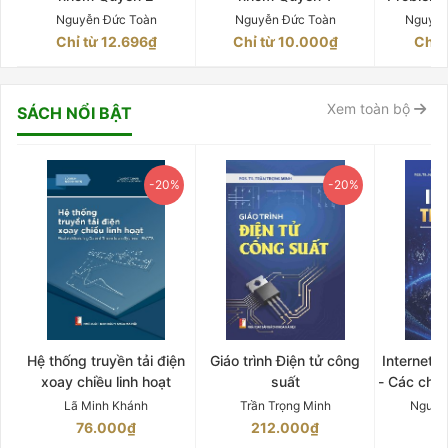
OF MAT
Nguyễn Đức Toàn
Nguyễn Đức Toàn
Nguyễn
Chỉ từ 12.696₫
Chỉ từ 10.000₫
Chỉ 
Xem toàn bộ
SÁCH NỔI BẬT
-20%
-20%
Hệ thống truyền tải điện
Giáo trình Điện tử công
Internet 
xoay chiều linh hoạt
suất
- Các chứ
Lã Minh Khánh
Trần Trọng Minh
Nguyễ
76.000₫
212.000₫
15