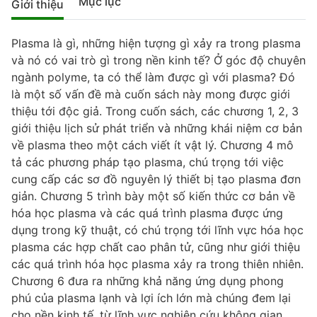
Mục lục
Giới thiệu
Plasma là gì, những hiện tượng gì xảy ra trong plasma
và nó có vai trò gì trong nền kinh tế? Ở góc độ chuyên
ngành polyme, ta có thể làm được gì với plasma? Đó
là một số vấn đề mà cuốn sách này mong được giới
thiệu tới độc giả. Trong cuốn sách, các chương 1, 2, 3
giới thiệu lịch sử phát triển và những khái niệm cơ bản
về plasma theo một cách viết ít vật lý. Chương 4 mô
tả các phương pháp tạo plasma, chú trọng tới việc
cung cấp các sơ đồ nguyên lý thiết bị tạo plasma đơn
giản. Chương 5 trình bày một số kiến thức cơ bản về
hóa học plasma và các quá trình plasma được ứng
dụng trong kỹ thuật, có chú trọng tới lĩnh vực hóa học
plasma các hợp chất cao phân tử, cũng như giới thiệu
các quá trình hóa học plasma xảy ra trong thiên nhiên.
Chương 6 đưa ra những khả năng ứng dụng phong
phú của plasma lạnh và lợi ích lớn mà chúng đem lại
cho nền kinh tế, từ lĩnh vực nghiên cứu không gian,