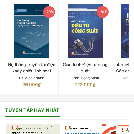
-20%
-20%
Hệ thống truyền tải điện
Giáo trình Điện tử công
Internet 
xoay chiều linh hoạt
suất
- Các chứ
Lã Minh Khánh
Trần Trọng Minh
Nguyễ
76.000₫
212.000₫
15
TUYỂN TẬP HAY NHẤT