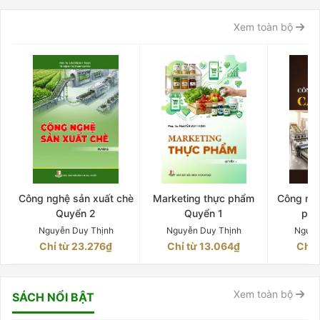
Xem toàn bộ
Công nghệ sản xuất chè
Marketing thực phẩm
Công ngh
Quyển 2
Quyển 1
phê
Nguyễn Duy Thịnh
Nguyễn Duy Thịnh
Nguyễ
Chỉ từ 23.276₫
Chỉ từ 13.064₫
Chỉ 
Xem toàn bộ
SÁCH NỔI BẬT