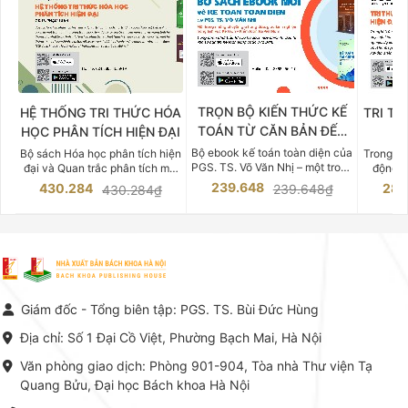
TRỌN BỘ KIẾN THỨC KẾ
HỆ THỐNG TRI THỨC HÓA
TRI TH
TOÁN TỪ CĂN BẢN ĐẾN
HỌC PHÂN TÍCH HIỆN ĐẠI
DO
CHUYÊN SÂU
Bộ ebook kế toán toàn diện của
Bộ sách Hóa học phân tích hiện
Trong bố
PGS. TS. Võ Văn Nhị – một trong
đại và Quan trắc phân tích môi
động v
những chuyên gia hàng đầu,
trường của Cố Giáo sư, Tiến sĩ
việc nắm
239.648
430.284
283
239.648₫
430.284₫
giàu kinh nghiệm trong lĩnh vực
Phạm Luận là một trong những
tế và kỹ 
Kế toán – Kiểm toán tại Việt
công trình khoa học đồ sộ, có
là yếu 
Nam.
giá trị chuyên môn cao và mang
nghiệp.
tính hệ thống bậc nhất trong lĩnh
Kinh t
vực Hóa học phân tích tại Việt
Bách kho
Nam hiện nay. Bộ sách mang
trung v
đến một hệ thống tri thức hoàn
nhất củ
chỉnh từ Lý thuyết cơ sở -> Kỹ
đọc xây 
Giám đốc - Tổng biên tập: PGS. TS. Bùi Đức Hùng
thuật thực hành -> Ứng dụng
vững c
chuyên ngành, được NXB Bách
dụng li
Địa chỉ: Số 1 Đại Cồ Việt, Phường Bạch Mai, Hà Nội
khoa Hà Nội ấn hành cả hai
Đỗ Văn 
phiên bản sách giấy và điện tử.
tín tron
Văn phòng giao dịch: Phòng 901-904, Tòa nhà Thư viện Tạ
lý. Các 
Quang Bửu, Đại học Bách khoa Hà Nội
chỉ là gi
mang t