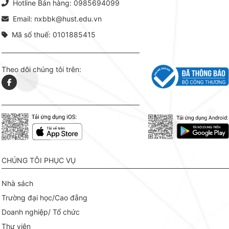
Hotline Bán hàng: 0985694099
hợp giữ
tài l
Email: nxbbk@hust.edu.vn
Mã số thuế: 0101885415
Theo dõi chúng tôi trên:
CHÚNG TÔI PHỤC VỤ
Nhà sách
Trường đại học/Cao đẳng
Doanh nghiệp/ Tổ chức
Thư viện