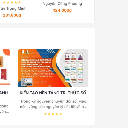
tử công suất
Nguyễn Công Phương
Nguyễn Quang Đị
rần Trọng Minh
124.000₫
194.650₫
281.600₫
OANH
KIẾN TẠO NỀN TẢNG TRI THỨC SỐ
Trong kỷ nguyên chuyển đổi số, việc
 động
nắm vững các nguyên lý cốt lõi về hệ
 vững
thống thông tin, cấu trúc dữ liệu, cơ
 quản
sở dữ liệu và quản trị hệ thống là "chìa
 của
khóa vàng" đối với mọi sinh viên và
. TS.