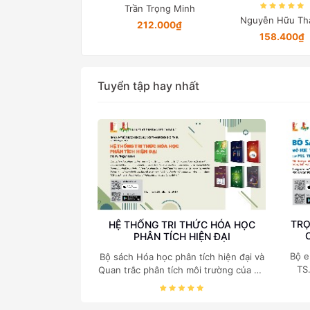
Trần Trọng Minh
Lã Minh Khánh
Nguyễn Hữu Th
212.000₫
76.000₫
158.400₫
Tuyển tập hay nhất
TRỌ
HỆ THỐNG TRI THỨC HÓA HỌC
PHÂN TÍCH HIỆN ĐẠI
Bộ e
Bộ sách Hóa học phân tích hiện đại và
TS
Quan trắc phân tích môi trường của Cố
c
Giáo sư, Tiến sĩ Phạm Luận là một
nghi
trong những công trình khoa học đồ
sộ, có giá trị chuyên môn cao và mang