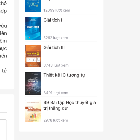
khó
hợp
12099 lượt xem
Giải tích I
cứu
iên
5262 lượt xem
mềm
Giải tích III
hực
iến
3743 lượt xem
 tử
Thiết kế IC tương tự
3491 lượt xem
99 Bài tập Học thuyết giá
trị thặng dư
2978 lượt xem