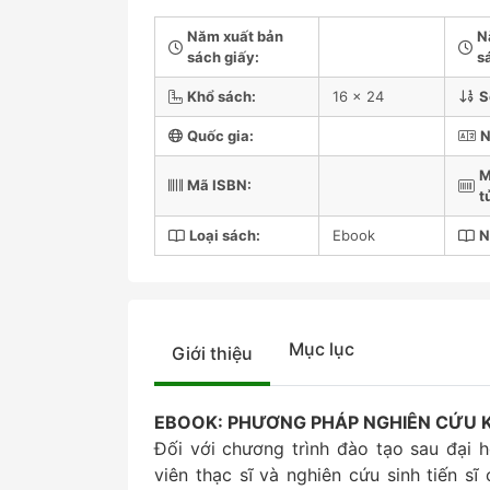
Năm xuất bản
N
sách giấy:
s
Khổ sách:
16 x 24
S
Quốc gia:
N
M
Mã ISBN:
t
Loại sách:
Ebook
N
Mục lục
Giới thiệu
EBOOK: PHƯƠNG PHÁP NGHIÊN CỨU KI
Đối với chương trình đào tạo sau đại
viên thạc sĩ và nghiên cứu sinh tiến s