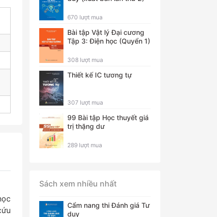
670 lượt mua
Bài tập Vật lý Đại cương
Tập 3: Điện học (Quyển 1)
308 lượt mua
Thiết kế IC tương tự
307 lượt mua
99 Bài tập Học thuyết giá
trị thặng dư
289 lượt mua
Sách xem nhiều nhất
học
Cẩm nang thi Đánh giá Tư
cứu
duy