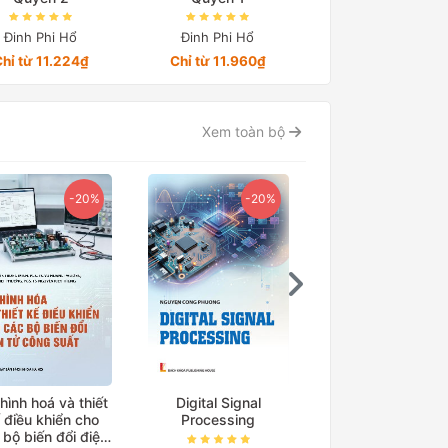
Đinh Phi Hổ
Đinh Phi Hổ
Đinh Phi Hổ
hỉ từ 11.224₫
Chỉ từ 11.960₫
Chỉ từ 10.000₫
Xem toàn bộ
-20%
-20%
-15
hình hoá và thiết
Digital Signal
Cơ sở truyền độ
 điều khiển cho
Processing
điện
 bộ biến đổi điện