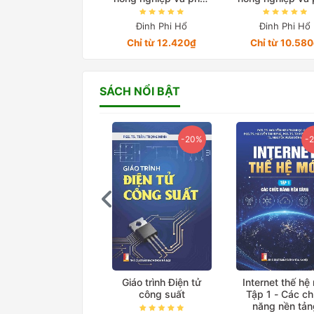
triển ở Việt Nam
triển ở Việt N
trong giai đoạn
trong giai đo
Đinh Phi Hổ
Đinh Phi Hổ
2010-2022 Quyển 2
2010-2022 Quy
Chỉ từ 12.420₫
Chỉ từ 10.58
SÁCH NỔI BẬT
-20%
-20%
-
ệ thống truyền tải
Giáo trình Điện tử
Internet thế hệ
iện xoay chiều linh
công suất
Tập 1 - Các c
hoạt
năng nền tản