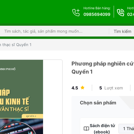
Hotline Bán hàng:
Hotl
0985694099
02
Tìm kiếm
n thạc sĩ Quyển 1
Phương pháp nghiên cứu 
Quyển 1
4.5
5
Lượt xem
Chọn sản phẩm
Sách điện tử
1 Th
(ebook)