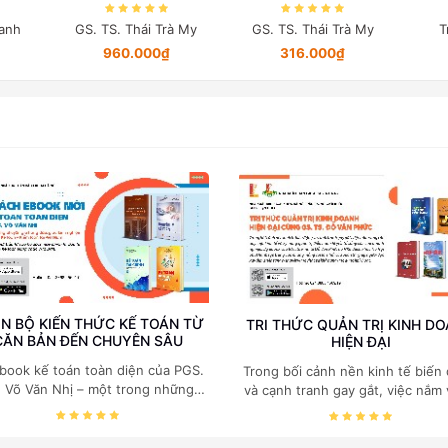
(Bản in màu đặc biệt)
anh
GS. TS. Thái Trà My
GS. TS. Thái Trà My
T
960.000₫
316.000₫
N BỘ KIẾN THỨC KẾ TOÁN TỪ
TRI THỨC QUẢN TRỊ KINH D
CĂN BẢN ĐẾN CHUYÊN SÂU
HIỆN ĐẠI
book kế toán toàn diện của PGS.
Trong bối cảnh nền kinh tế biến
. Võ Văn Nhị – một trong những
và cạnh tranh gay gắt, việc nắm
huyên gia hàng đầu, giàu kinh
các quy luật kinh tế và kỹ năng
ệm trong lĩnh vực Kế toán – Kiểm
trị điều hành là yếu tố sống còn
toán tại Việt Nam.
doanh nghiệp. Bộ ebook của GS