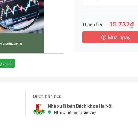
1 T
3 
6 
15.732₫
Thành tiền
3 
Mua ngay
c thử
Được bán bởi:
Nhà xuất bản Bách khoa Hà Nội
Nhà phát hành tin cậy