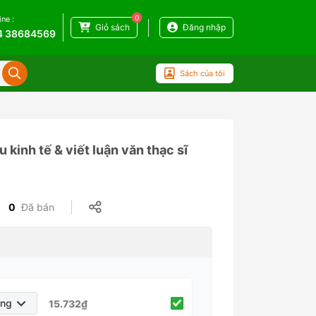
0
ine :
Giỏ sách
Đăng nhập
4 38684569
Sách của tôi
kinh tế & viết luận văn thạc sĩ
0
Đã bán
áng
15.732₫