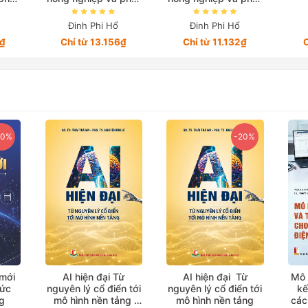
am
triển ở Việt Nam
triển ở Việt Nam
ạn
trong giai đoạn
trong giai đoạn
Đinh Phi Hổ
Đinh Phi Hổ
ển 3
2010-2022 Quyển 1
2010-2022 Quyển 4
0₫
Chỉ từ 13.156₫
Chỉ từ 11.132₫
C
20%
-20%
 mới
AI hiện đại Từ
AI hiện đại Từ
Mô 
hức
nguyên lý cổ điển tới
nguyên lý cổ điển tới
kế
g
mô hình nền tảng
mô hình nền tảng
các