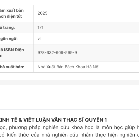
ăm xuất bản
2025
ách điện tử:
ố trang:
171
gôn ngữ:
vi
ã ISBN Điện
978-632-609-599-9
ử:
hà xuất bản:
Nhà Xuất Bản Bách Khoa Hà Nội
NH TẾ & VIẾT LUẬN VĂN THẠC SĨ QUYỂN 1
 học, phương pháp nghiên cứu khoa học là môn học giúp 
ĩ có kiến thức của nhà nghiên cứu nhằm thực hiện nghiên 