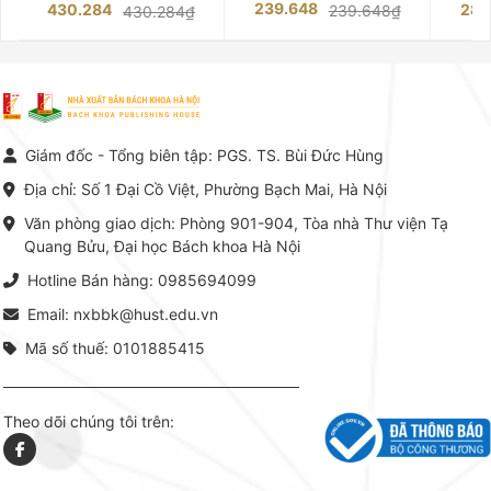
những chuyên gia hàng đầu,
trường của Cố Giáo sư, Tiến sĩ
việc nắm
239.648
430.284
283
239.648₫
430.284₫
giàu kinh nghiệm trong lĩnh vực
Phạm Luận là một trong những
tế và kỹ 
Kế toán – Kiểm toán tại Việt
công trình khoa học đồ sộ, có
là yếu 
Nam.
giá trị chuyên môn cao và mang
nghiệp.
tính hệ thống bậc nhất trong lĩnh
Kinh t
vực Hóa học phân tích tại Việt
Bách kho
Nam hiện nay. Bộ sách mang
trung v
đến một hệ thống tri thức hoàn
nhất củ
chỉnh từ Lý thuyết cơ sở -> Kỹ
đọc xây 
Giám đốc - Tổng biên tập: PGS. TS. Bùi Đức Hùng
thuật thực hành -> Ứng dụng
vững c
chuyên ngành, được NXB Bách
dụng li
Địa chỉ: Số 1 Đại Cồ Việt, Phường Bạch Mai, Hà Nội
khoa Hà Nội ấn hành cả hai
Đỗ Văn 
phiên bản sách giấy và điện tử.
tín tron
Văn phòng giao dịch: Phòng 901-904, Tòa nhà Thư viện Tạ
lý. Các 
Quang Bửu, Đại học Bách khoa Hà Nội
chỉ là gi
mang t
Hotline Bán hàng: 0985694099
hợp giữ
tài l
Email: nxbbk@hust.edu.vn
Mã số thuế: 0101885415
Theo dõi chúng tôi trên: