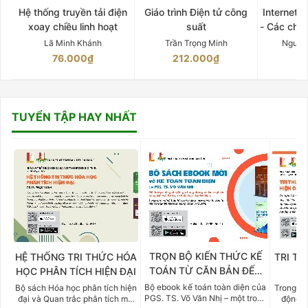
Hệ thống truyền tải điện
Giáo trình Điện tử công
Internet 
xoay chiều linh hoạt
suất
- Các chứ
Lã Minh Khánh
Trần Trọng Minh
Nguyễ
76.000₫
212.000₫
15
TUYỂN TẬP HAY NHẤT
TRỌN BỘ KIẾN THỨC KẾ
HỆ THỐNG TRI THỨC HÓA
TRI TH
TOÁN TỪ CĂN BẢN ĐẾN
HỌC PHÂN TÍCH HIỆN ĐẠI
DO
CHUYÊN SÂU
Bộ ebook kế toán toàn diện của
Bộ sách Hóa học phân tích hiện
Trong bố
PGS. TS. Võ Văn Nhị – một trong
đại và Quan trắc phân tích môi
động v