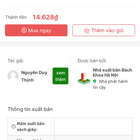
3 Tháng
6 Tháng
14.628₫
Thành tiền
3 Năm
Mua ngay
Thêm vào giỏ
Tác giả:
Được bán bởi:
Nhà xuất bản Bách
Nguyễn Duy
xem
khoa Hà Nội
thêm
Thịnh
Nhà phát hành
tin cậy
Thông tin xuất bản
Năm xuất bản
sách giấy: