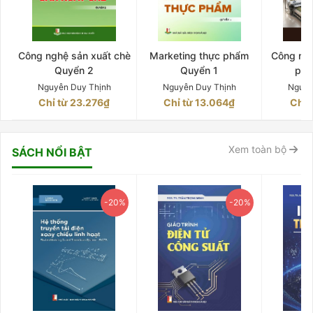
Công nghệ sản xuất chè
Marketing thực phẩm
Công ngh
Quyển 2
Quyển 1
phê
Nguyễn Duy Thịnh
Nguyễn Duy Thịnh
Nguyễ
Chỉ từ 23.276₫
Chỉ từ 13.064₫
Chỉ 
Xem toàn bộ
SÁCH NỔI BẬT
-20%
-20%