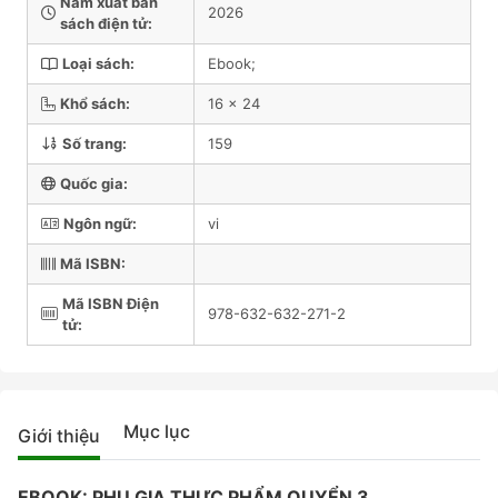
Năm xuất bản
2026
sách điện tử:
Loại sách:
Ebook;
Khổ sách:
16 x 24
Số trang:
159
Quốc gia:
Ngôn ngữ:
vi
Mã ISBN:
Mã ISBN Điện
978-632-632-271-2
tử:
Mục lục
Giới thiệu
EBOOK: PHỤ GIA THỰC PHẨM QUYỂN 3