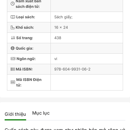
Năm xuất bản
sách điện tử:
Loại sách:
Sách giấy;
Khổ sách:
16 x 24
Số trang:
438
Quốc gia:
Ngôn ngữ:
vi
Mã ISBN:
978-604-9931-06-2
Mã ISBN Điện
tử:
Mục lục
Giới thiệu
Cuốn sách này được xem như phiên bản mở rộng và