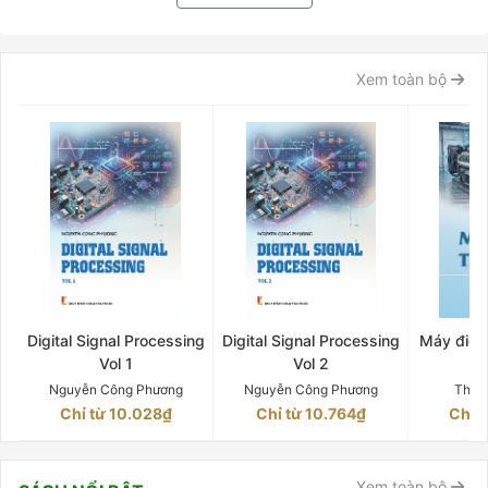
Xem toàn bộ
Digital Signal Processing
Digital Signal Processing
Máy điện 
Vol 1
Vol 2
Q
Nguyễn Công Phương
Nguyễn Công Phương
Thân
Chỉ từ 10.028₫
Chỉ từ 10.764₫
Chỉ 
Xem toàn bộ