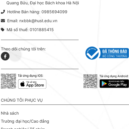
Quang Bửu, Đại học Bách khoa Hà Nội
chỉ là gi
mang t
Hotline Bán hàng: 0985694099
hợp giữ
tài l
Email: nxbbk@hust.edu.vn
Mã số thuế: 0101885415
Theo dõi chúng tôi trên:
CHÚNG TÔI PHỤC VỤ
Nhà sách
Trường đại học/Cao đẳng