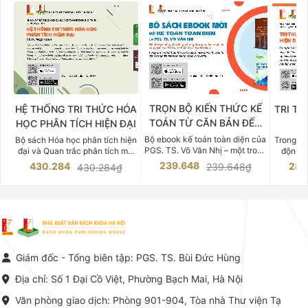
TRỌN BỘ KIẾN THỨC KẾ
HỆ THỐNG TRI THỨC HÓA
TRI TH
TOÁN TỪ CĂN BẢN ĐẾN
HỌC PHÂN TÍCH HIỆN ĐẠI
DO
CHUYÊN SÂU
Bộ ebook kế toán toàn diện của
Bộ sách Hóa học phân tích hiện
Trong bố
PGS. TS. Võ Văn Nhị – một trong
đại và Quan trắc phân tích môi
động v
những chuyên gia hàng đầu,
trường của Cố Giáo sư, Tiến sĩ
việc nắm
239.648
430.284
283
239.648₫
430.284₫
giàu kinh nghiệm trong lĩnh vực
Phạm Luận là một trong những
tế và kỹ 
Kế toán – Kiểm toán tại Việt
công trình khoa học đồ sộ, có
là yếu 
Nam.
giá trị chuyên môn cao và mang
nghiệp.
tính hệ thống bậc nhất trong lĩnh
Kinh t
vực Hóa học phân tích tại Việt
Bách kho
Nam hiện nay. Bộ sách mang
trung v
đến một hệ thống tri thức hoàn
nhất củ
chỉnh từ Lý thuyết cơ sở -> Kỹ
đọc xây 
Giám đốc - Tổng biên tập: PGS. TS. Bùi Đức Hùng
thuật thực hành -> Ứng dụng
vững c
chuyên ngành, được NXB Bách
dụng li
Địa chỉ: Số 1 Đại Cồ Việt, Phường Bạch Mai, Hà Nội
khoa Hà Nội ấn hành cả hai
Đỗ Văn 
phiên bản sách giấy và điện tử.
tín tron
Văn phòng giao dịch: Phòng 901-904, Tòa nhà Thư viện Tạ
lý. Các 