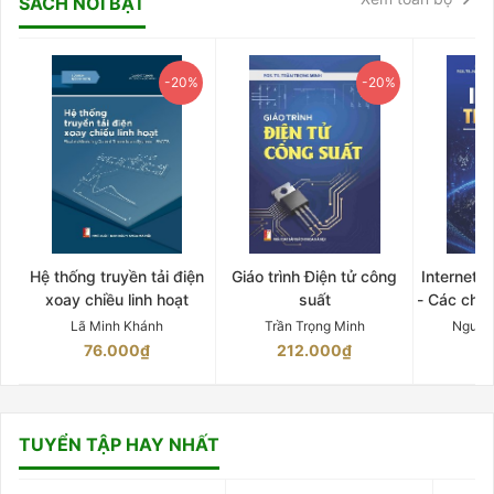
SÁCH NỔI BẬT
-20%
-20%
Hệ thống truyền tải điện
Giáo trình Điện tử công
Internet 
xoay chiều linh hoạt
suất
- Các chứ
Lã Minh Khánh
Trần Trọng Minh
Nguyễ
76.000₫
212.000₫
15
TUYỂN TẬP HAY NHẤT