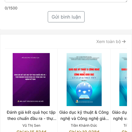
0/1500
Gửi bình luận
Xem toàn bộ
Đánh giá kết quả học tập
Giáo dục kỹ thuật & Công
Giáo dục 
theo chuẩn đầu ra - thực
nghệ và Công nghệ giáo
nghệ và 
nghiệm khung đánh giá
dục: Lý luận & Thực tiễn
dục: Lý l
Vũ Thị Sen
Trần Khánh Đức
Trần
trong đào tạo ngành kế
Quyển 7
Q
Chỉ từ 15.824₫
Chỉ từ 10.028₫
Chỉ 