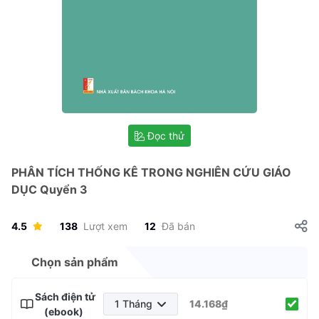
Đọc thử
PHÂN TÍCH THỐNG KÊ TRONG NGHIÊN CỨU GIÁO
DỤC Quyển 3
4.5
138
Lượt xem
12
Đã bán
Chọn sản phẩm
Sách điện tử
1 Tháng
14.168₫
(ebook)