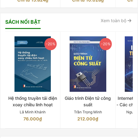
toán
Xem toàn bộ
SÁCH NỔI BẬT
-20%
-20%
Hệ thống truyền tải điện
Giáo trình Điện tử công
Internet 
xoay chiều linh hoạt
suất
- Các chứ
Lã Minh Khánh
Trần Trọng Minh
Nguyễ
76.000₫
212.000₫
15