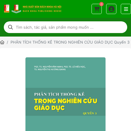
0
PHÂN TÍCH THỐNG KÊ TRONG NGHIÊN CỨU GIÁO DỤC Quyển 3