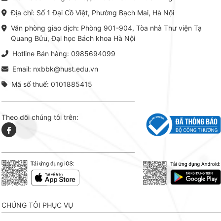
chuyên ngành, được NXB Bách
dụng li
Địa chỉ: Số 1 Đại Cồ Việt, Phường Bạch Mai, Hà Nội
khoa Hà Nội ấn hành cả hai
Đỗ Văn 
phiên bản sách giấy và điện tử.
tín tron
Văn phòng giao dịch: Phòng 901-904, Tòa nhà Thư viện Tạ
lý. Các 
Quang Bửu, Đại học Bách khoa Hà Nội
chỉ là gi
mang t
Hotline Bán hàng: 0985694099
hợp giữ
tài l
Email: nxbbk@hust.edu.vn
Mã số thuế: 0101885415
Theo dõi chúng tôi trên:
CHÚNG TÔI PHỤC VỤ