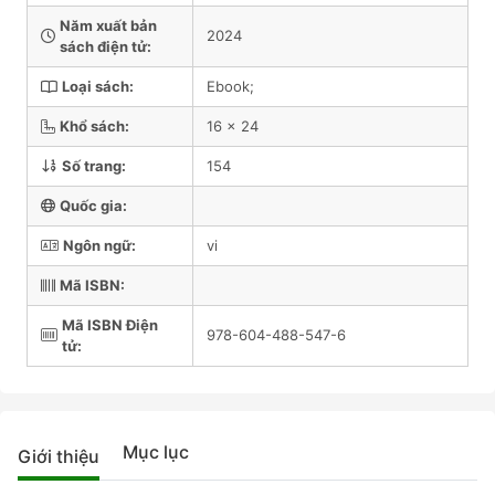
Năm xuất bản
2024
sách điện tử:
Loại sách:
Ebook;
Khổ sách:
16 x 24
Số trang:
154
Quốc gia:
Ngôn ngữ:
vi
Mã ISBN:
Mã ISBN Điện
978-604-488-547-6
tử:
Mục lục
Giới thiệu