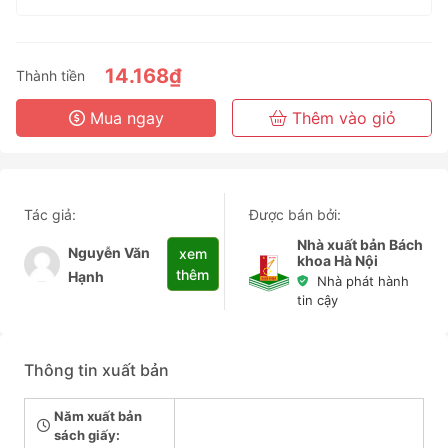
1 Tháng
3 Tháng
6 Tháng
14.168₫
Thành tiền
3 Năm
Mua ngay
Thêm vào giỏ
Tác giả:
Được bán bởi:
Nhà xuất bản Bách
Nguyễn Văn
xem
khoa Hà Nội
thêm
Hạnh
Nhà phát hành
tin cậy
Thông tin xuất bản
Năm xuất bản
sách giấy: