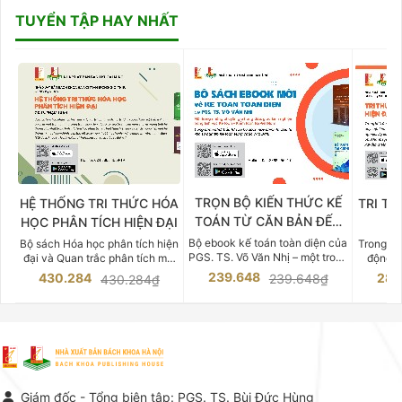
TUYỂN TẬP HAY NHẤT
TRỌN BỘ KIẾN THỨC KẾ
HỆ THỐNG TRI THỨC HÓA
TRI TH
TOÁN TỪ CĂN BẢN ĐẾN
HỌC PHÂN TÍCH HIỆN ĐẠI
DO
CHUYÊN SÂU
Bộ ebook kế toán toàn diện của
Bộ sách Hóa học phân tích hiện
Trong bố
PGS. TS. Võ Văn Nhị – một trong
đại và Quan trắc phân tích môi
động v
những chuyên gia hàng đầu,
trường của Cố Giáo sư, Tiến sĩ
việc nắm
239.648
430.284
283
239.648₫
430.284₫
giàu kinh nghiệm trong lĩnh vực
Phạm Luận là một trong những
tế và kỹ 
Kế toán – Kiểm toán tại Việt
công trình khoa học đồ sộ, có
là yếu 
Nam.
giá trị chuyên môn cao và mang
nghiệp.
tính hệ thống bậc nhất trong lĩnh
Kinh t
vực Hóa học phân tích tại Việt
Bách kho
Nam hiện nay. Bộ sách mang
trung v
đến một hệ thống tri thức hoàn
nhất củ
chỉnh từ Lý thuyết cơ sở -> Kỹ
đọc xây 
Giám đốc - Tổng biên tập: PGS. TS. Bùi Đức Hùng
thuật thực hành -> Ứng dụng
vững c