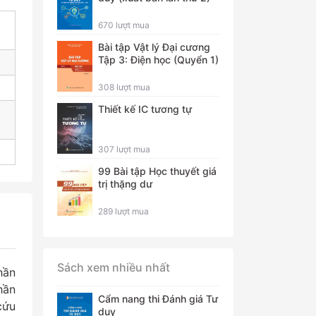
670 lượt mua
Bài tập Vật lý Đại cương
Tập 3: Điện học (Quyển 1)
308 lượt mua
Thiết kế IC tương tự
307 lượt mua
99 Bài tập Học thuyết giá
trị thặng dư
289 lượt mua
Sách xem nhiều nhất
hần
hần
Cẩm nang thi Đánh giá Tư
cứu
duy