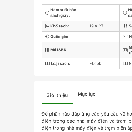
Năm xuất bản
N
sách giấy:
sá
Khổ sách:
19 x 27
S
Quốc gia:
N
M
Mã ISBN:
t
Loại sách:
Ebook
N
Mục lục
Giới thiệu
Để phần nào đáp ứng các yêu cầu về học 
điện trong các nhà máy điện và trạm bi
điện trong nhà máy điện và trạm biến áp