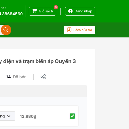
0
ine :
Giỏ sách
Đăng nhập
4 38684569
Sách của tôi
y điện và trạm biến áp Quyển 3
14
Đã bán
áng
12.880₫
háng