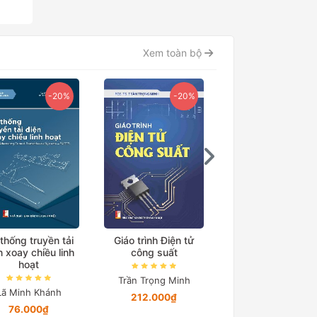
Xem toàn bộ
-20%
-20%
thống truyền tải
Giáo trình Điện tử
Giáo trình Điện t
n xoay chiều linh
công suất
công suất Quyển
hoạt
Trần Trọng Minh
Trần Trọng Minh
Lã Minh Khánh
212.000₫
Chỉ từ 12.328₫
76.000₫