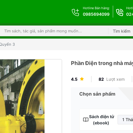
Hotline Bán hàng:
Hotl
0985694099
02
Tìm kiếm
 Quyển 3
Phần Điện trong nhà má
4.5
82
Lượt xem
Chọn sản phẩm
Sách điện tử
1 Th
(ebook)
1 T