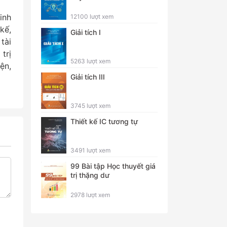
inh
12100 lượt xem
kế,
Giải tích I
tài
trị
5263 lượt xem
ện,
Giải tích III
3745 lượt xem
Thiết kế IC tương tự
3491 lượt xem
99 Bài tập Học thuyết giá
trị thặng dư
2978 lượt xem