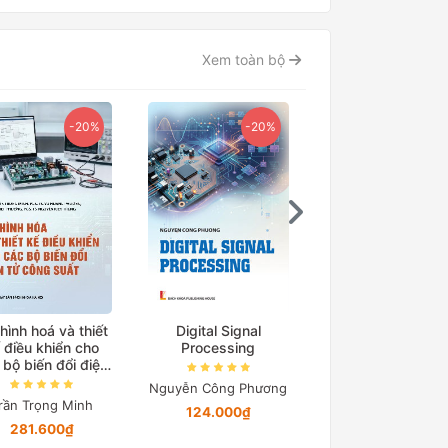
Xem toàn bộ
-20%
-20%
-15
hình hoá và thiết
Digital Signal
Cơ sở truyền độ
 điều khiển cho
Processing
điện
 bộ biến đổi điện
tử công suất
Nguyễn Công Phương
Nguyễn Quang Đị
rần Trọng Minh
124.000₫
194.650₫
281.600₫