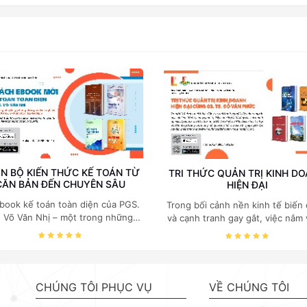
N BỘ KIẾN THỨC KẾ TOÁN TỪ
TRI THỨC QUẢN TRỊ KINH D
CĂN BẢN ĐẾN CHUYÊN SÂU
HIỆN ĐẠI
book kế toán toàn diện của PGS.
Trong bối cảnh nền kinh tế biến
. Võ Văn Nhị – một trong những
và cạnh tranh gay gắt, việc nắm
huyên gia hàng đầu, giàu kinh
các quy luật kinh tế và kỹ năng
ệm trong lĩnh vực Kế toán – Kiểm
trị điều hành là yếu tố sống còn
toán tại Việt Nam.
doanh nghiệp. Bộ ebook của GS
Kinh tế Đỗ Văn Phức do NXB B
khoa Hà Nội phát hành tập trun
CHÚNG TÔI PHỤC VỤ
VỀ CHÚNG TÔI
những mảng cốt lõi nhất của quản