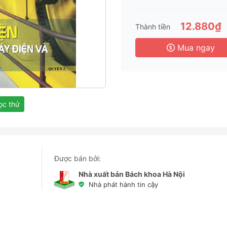
3 
6 
12.880₫
Thành tiền
3 
Mua ngay
c thử
Được bán bởi:
Nhà xuất bản Bách khoa Hà Nội
Nhà phát hành tin cậy