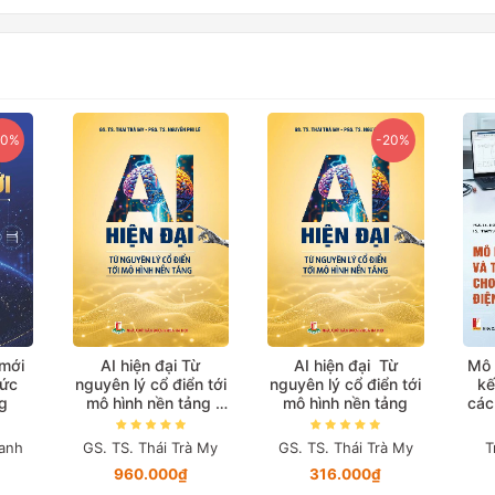
20%
-20%
 mới
AI hiện đại Từ
AI hiện đại Từ
Mô 
hức
nguyên lý cổ điển tới
nguyên lý cổ điển tới
kế
g
mô hình nền tảng
mô hình nền tảng
các
(Bản in màu đặc biệt)
anh
GS. TS. Thái Trà My
GS. TS. Thái Trà My
T
960.000₫
316.000₫