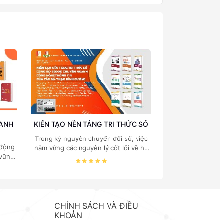
OANH
KIẾN TẠO NỀN TẢNG TRI THỨC SỐ
Trong kỷ nguyên chuyển đổi số, việc
 động
nắm vững các nguyên lý cốt lõi về hệ
 vững
thống thông tin, cấu trúc dữ liệu, cơ
 quản
sở dữ liệu và quản trị hệ thống là "chìa
 của
khóa vàng" đối với mọi sinh viên và
. TS.
chuyên gia công nghệ thông tin.
ách
Nhằm mang đến nguồn tài liệu chuẩn
g vào
mực và chuyên sâu, Nhà xuất bản
CHÍNH SÁCH VÀ ĐIỀU
 trị,
Bách khoa phát hành bộ ebook
KHOẢN