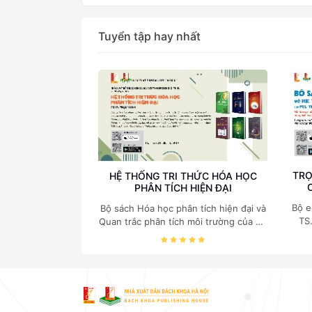
Tuyển tập hay nhất
TRỌ
HỆ THỐNG TRI THỨC HÓA HỌC
PHÂN TÍCH HIỆN ĐẠI
Bộ e
Bộ sách Hóa học phân tích hiện đại và
TS
Quan trắc phân tích môi trường của Cố
c
Giáo sư, Tiến sĩ Phạm Luận là một
nghi
trong những công trình khoa học đồ
sộ, có giá trị chuyên môn cao và mang
tính hệ thống bậc nhất trong lĩnh vực
Hóa học phân tích tại Việt Nam hiện
nay. Bộ sách mang đến một hệ thống