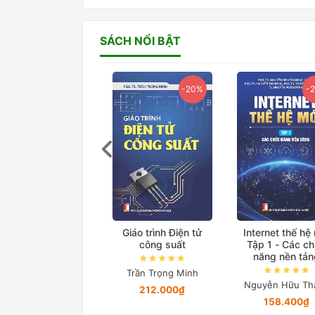
SÁCH NỔI BẬT
-20%
-20%
-
ệ thống truyền tải
Giáo trình Điện tử
Internet thế hệ
iện xoay chiều linh
công suất
Tập 1 - Các c
hoạt
năng nền tản
Trần Trọng Minh
Lã Minh Khánh
Nguyễn Hữu Th
212.000₫
76.000₫
158.400₫