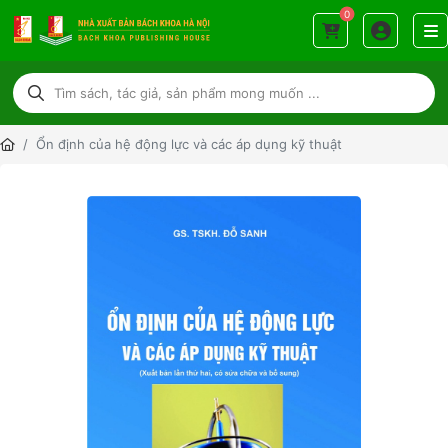
0
Ổn định của hệ động lực và các áp dụng kỹ thuật