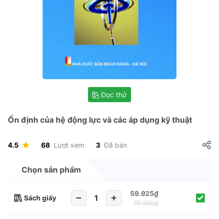
Đọc thử
Ổn định của hệ động lực và các áp dụng kỹ thuật
4.5
68
Lượt xem
3
Đã bán
Chọn sản phẩm
59.925₫
Sách giấy
70.500₫