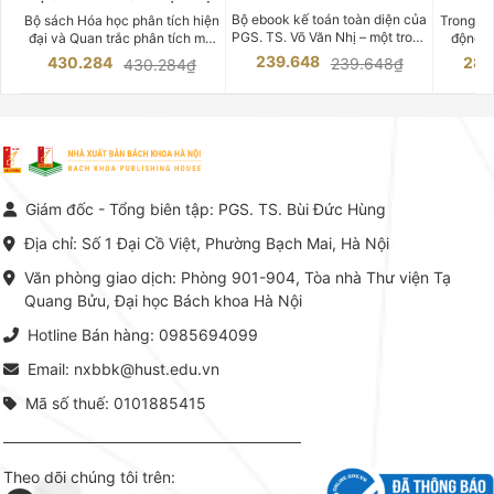
CHUYÊN SÂU
Bộ ebook kế toán toàn diện của
Bộ sách Hóa học phân tích hiện
Trong bố
PGS. TS. Võ Văn Nhị – một trong
đại và Quan trắc phân tích môi
động v
những chuyên gia hàng đầu,
trường của Cố Giáo sư, Tiến sĩ
việc nắm
239.648
430.284
283
239.648₫
430.284₫
giàu kinh nghiệm trong lĩnh vực
Phạm Luận là một trong những
tế và kỹ 
Kế toán – Kiểm toán tại Việt
công trình khoa học đồ sộ, có
là yếu 
Nam.
giá trị chuyên môn cao và mang
nghiệp.
tính hệ thống bậc nhất trong lĩnh
Kinh t
vực Hóa học phân tích tại Việt
Bách kho
Nam hiện nay. Bộ sách mang
trung v
đến một hệ thống tri thức hoàn
nhất củ
chỉnh từ Lý thuyết cơ sở -> Kỹ
đọc xây 
Giám đốc - Tổng biên tập: PGS. TS. Bùi Đức Hùng
thuật thực hành -> Ứng dụng
vững c
chuyên ngành, được NXB Bách
dụng li
Địa chỉ: Số 1 Đại Cồ Việt, Phường Bạch Mai, Hà Nội
khoa Hà Nội ấn hành cả hai
Đỗ Văn 
phiên bản sách giấy và điện tử.
tín tron
Văn phòng giao dịch: Phòng 901-904, Tòa nhà Thư viện Tạ
lý. Các 
Quang Bửu, Đại học Bách khoa Hà Nội
chỉ là gi
mang t
Hotline Bán hàng: 0985694099
hợp giữ
tài l
Email: nxbbk@hust.edu.vn
Mã số thuế: 0101885415
Theo dõi chúng tôi trên: