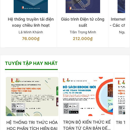
Hệ thống truyền tải điện
Giáo trình Điện tử công
Internet 
xoay chiều linh hoạt
suất
- Các chứ
Lã Minh Khánh
Trần Trọng Minh
Nguyễ
76.000₫
212.000₫
15
TUYỂN TẬP HAY NHẤT
TRỌN BỘ KIẾN THỨC KẾ
HỆ THỐNG TRI THỨC HÓA
TRI TH
TOÁN TỪ CĂN BẢN ĐẾN
HỌC PHÂN TÍCH HIỆN ĐẠI
DO