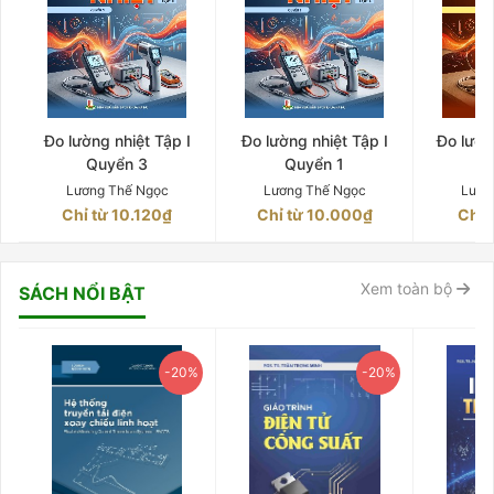
Đo lường nhiệt Tập I
Đo lường nhiệt Tập I
Đo lườn
Quyển 3
Quyển 1
Q
Lương Thế Ngọc
Lương Thế Ngọc
Lươn
Chỉ từ 10.120₫
Chỉ từ 10.000₫
Chỉ 
Xem toàn bộ
SÁCH NỔI BẬT
-20%
-20%