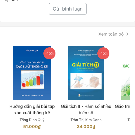
Gửi bình luận
Xem toàn bộ
-15%
-15%
Hướng dẫn giải bài tập
Giải tích II - Hàm số nhiều
Giáo trình
xác xuất thống kê
biến số
Tống Đình Quỳ
Trần Thị Kim Oanh
Tốn
51.000₫
34.000₫
5