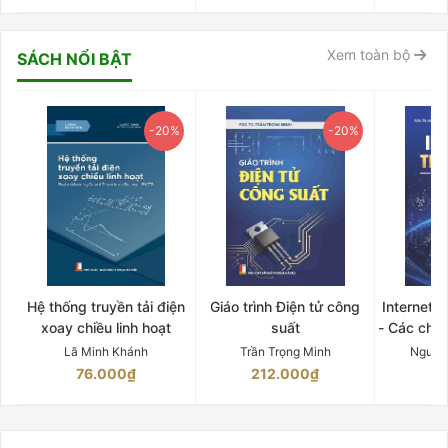
Xem toàn bộ
SÁCH NỔI BẬT
-20%
-20%
Hệ thống truyền tải điện
Giáo trình Điện tử công
Internet 
xoay chiều linh hoạt
suất
- Các chứ
Lã Minh Khánh
Trần Trọng Minh
Nguyễ
76.000₫
212.000₫
15