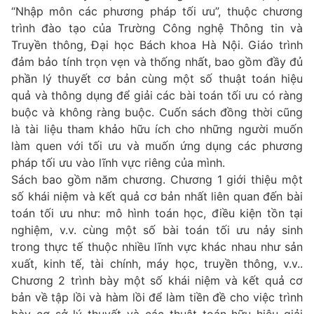
“Nhập môn các phương pháp tối ưu”, thuộc chương
trình đào tạo của Trường Công nghệ Thông tin và
Truyền thông, Đại học Bách khoa Hà Nội. Giáo trình
đảm bảo tính trọn vẹn và thống nhất, bao gồm đầy đủ
phần lý thuyết cơ bản cùng một số thuật toán hiệu
quả và thông dụng để giải các bài toán tối ưu có ràng
buộc và không ràng buộc. Cuốn sách đồng thời cũng
là tài liệu tham khảo hữu ích cho những người muốn
làm quen với tối ưu và muốn ứng dụng các phương
pháp tối ưu vào lĩnh vực riêng của mình.
Sách bao gồm năm chương. Chương 1 giới thiệu một
số khái niệm và kết quả cơ bản nhất liên quan đến bài
toán tối ưu như: mô hình toán học, điều kiện tồn tại
nghiệm, v.v. cùng một số bài toán tối ưu nảy sinh
trong thực tế thuộc nhiều lĩnh vực khác nhau như sản
xuất, kinh tế, tài chính, máy học, truyền thông, v.v..
Chương 2 trình bày một số khái niệm và kết quả cơ
bản về tập lồi và hàm lồi để làm tiền đề cho việc trình
bày cơ sở lý thuyết và các thuật toán hữu hiệu giải