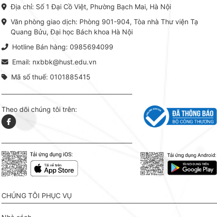
chuyên ngành, được NXB Bách
dụng li
Địa chỉ: Số 1 Đại Cồ Việt, Phường Bạch Mai, Hà Nội
khoa Hà Nội ấn hành cả hai
Đỗ Văn 
phiên bản sách giấy và điện tử.
tín tron
Văn phòng giao dịch: Phòng 901-904, Tòa nhà Thư viện Tạ
lý. Các 
Quang Bửu, Đại học Bách khoa Hà Nội
chỉ là gi
mang t
Hotline Bán hàng: 0985694099
hợp giữ
tài l
Email: nxbbk@hust.edu.vn
Mã số thuế: 0101885415
Theo dõi chúng tôi trên:
CHÚNG TÔI PHỤC VỤ