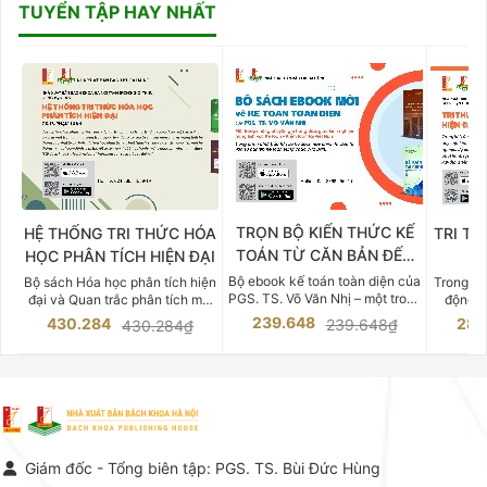
TUYỂN TẬP HAY NHẤT
TRỌN BỘ KIẾN THỨC KẾ
HỆ THỐNG TRI THỨC HÓA
TRI TH
TOÁN TỪ CĂN BẢN ĐẾN
HỌC PHÂN TÍCH HIỆN ĐẠI
DO
CHUYÊN SÂU
Bộ ebook kế toán toàn diện của
Bộ sách Hóa học phân tích hiện
Trong bố
PGS. TS. Võ Văn Nhị – một trong
đại và Quan trắc phân tích môi
động v
những chuyên gia hàng đầu,
trường của Cố Giáo sư, Tiến sĩ
việc nắm
239.648
430.284
283
239.648₫
430.284₫
giàu kinh nghiệm trong lĩnh vực
Phạm Luận là một trong những
tế và kỹ 
Kế toán – Kiểm toán tại Việt
công trình khoa học đồ sộ, có
là yếu 
Nam.
giá trị chuyên môn cao và mang
nghiệp.
tính hệ thống bậc nhất trong lĩnh
Kinh t
vực Hóa học phân tích tại Việt
Bách kho
Nam hiện nay. Bộ sách mang
trung v
đến một hệ thống tri thức hoàn
nhất củ
chỉnh từ Lý thuyết cơ sở -> Kỹ
đọc xây 
Giám đốc - Tổng biên tập: PGS. TS. Bùi Đức Hùng
thuật thực hành -> Ứng dụng
vững c