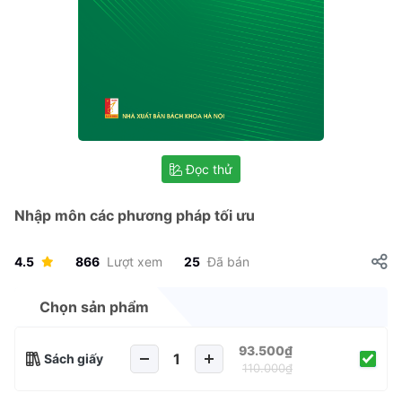
Đọc thử
Nhập môn các phương pháp tối ưu
4.5
866
Lượt xem
25
Đã bán
Chọn sản phẩm
93.500₫
Sách giấy
110.000₫