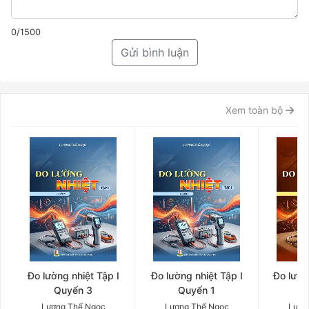
0/1500
Gửi bình luận
Xem toàn bộ
Đo lường nhiệt Tập I
Đo lường nhiệt Tập I
Đo lườn
Quyển 3
Quyển 1
Q
Lương Thế Ngọc
Lương Thế Ngọc
Lươn