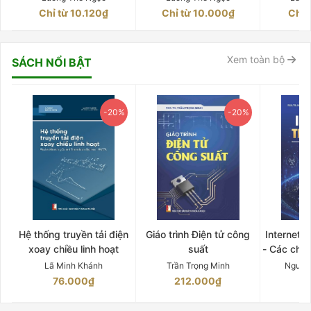
Chỉ từ 10.120₫
Chỉ từ 10.000₫
Chỉ 
Xem toàn bộ
SÁCH NỔI BẬT
-20%
-20%
Hệ thống truyền tải điện
Giáo trình Điện tử công
Internet 
xoay chiều linh hoạt
suất
- Các chứ
Lã Minh Khánh
Trần Trọng Minh
Nguyễ
76.000₫
212.000₫
15