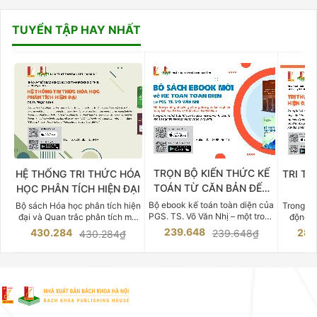
TUYỂN TẬP HAY NHẤT
TRỌN BỘ KIẾN THỨC KẾ
HỆ THỐNG TRI THỨC HÓA
TRI TH
TOÁN TỪ CĂN BẢN ĐẾN
HỌC PHÂN TÍCH HIỆN ĐẠI
DO
CHUYÊN SÂU
Bộ ebook kế toán toàn diện của
Bộ sách Hóa học phân tích hiện
Trong bố
PGS. TS. Võ Văn Nhị – một trong
đại và Quan trắc phân tích môi
động v
những chuyên gia hàng đầu,
trường của Cố Giáo sư, Tiến sĩ
việc nắm
239.648
430.284
283
239.648₫
430.284₫
giàu kinh nghiệm trong lĩnh vực
Phạm Luận là một trong những
tế và kỹ 
Kế toán – Kiểm toán tại Việt
công trình khoa học đồ sộ, có
là yếu 
Nam.
giá trị chuyên môn cao và mang
nghiệp.
tính hệ thống bậc nhất trong lĩnh
Kinh t
vực Hóa học phân tích tại Việt
Bách kho
Nam hiện nay. Bộ sách mang
trung v
đến một hệ thống tri thức hoàn
nhất củ