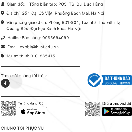
chỉnh từ Lý thuyết cơ sở -> Kỹ
đọc xây 
Giám đốc - Tổng biên tập: PGS. TS. Bùi Đức Hùng
thuật thực hành -> Ứng dụng
vững c
chuyên ngành, được NXB Bách
dụng li
Địa chỉ: Số 1 Đại Cồ Việt, Phường Bạch Mai, Hà Nội
khoa Hà Nội ấn hành cả hai
Đỗ Văn 
phiên bản sách giấy và điện tử.
tín tron
Văn phòng giao dịch: Phòng 901-904, Tòa nhà Thư viện Tạ
lý. Các 
Quang Bửu, Đại học Bách khoa Hà Nội
chỉ là gi
mang t
Hotline Bán hàng: 0985694099
hợp giữ
tài l
Email: nxbbk@hust.edu.vn
Mã số thuế: 0101885415
Theo dõi chúng tôi trên:
CHÚNG TÔI PHỤC VỤ