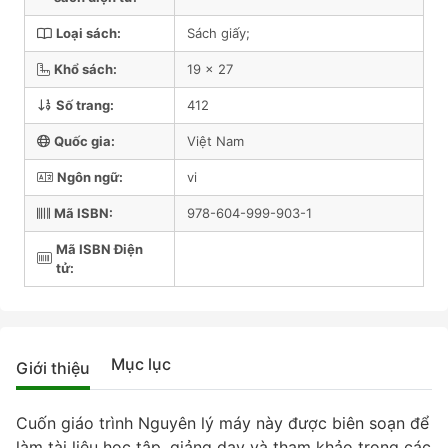
Loại sách:
Sách giấy;
Khổ sách:
19 x 27
Số trang:
412
Quốc gia:
Việt Nam
Ngôn ngữ:
vi
Mã ISBN:
978-604-999-903-1
Mã ISBN Điện
tử:
Mục lục
Giới thiệu
Cuốn giáo trình Nguyên lý máy này được biên soạn để
làm tài liệu học tập, giảng dạy và tham khảo trong các