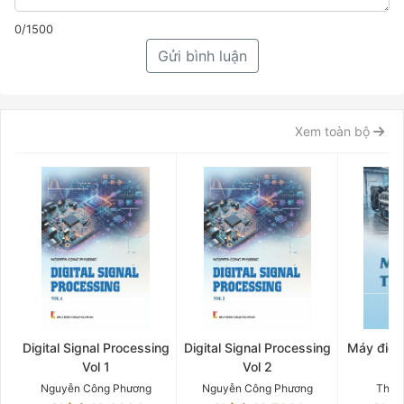
0/1500
Gửi bình luận
Xem toàn bộ
Digital Signal Processing
Digital Signal Processing
Máy điện 
Vol 1
Vol 2
Q
Nguyễn Công Phương
Nguyễn Công Phương
Thân