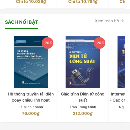
Chỉ từ 10.028₫
Chỉ từ 10.764₫
Chỉ 
Xem toàn bộ
SÁCH NỔI BẬT
-20%
-20%
Hệ thống truyền tải điện
Giáo trình Điện tử công
Internet 
xoay chiều linh hoạt
suất
- Các chứ
Lã Minh Khánh
Trần Trọng Minh
Nguyễ
76.000₫
212.000₫
15