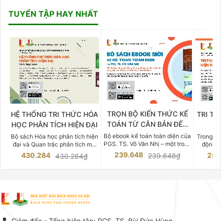
TUYỂN TẬP HAY NHẤT
TRỌN BỘ KIẾN THỨC KẾ
HỆ THỐNG TRI THỨC HÓA
TRI TH
TOÁN TỪ CĂN BẢN ĐẾN
HỌC PHÂN TÍCH HIỆN ĐẠI
DO
CHUYÊN SÂU
Bộ ebook kế toán toàn diện của
Bộ sách Hóa học phân tích hiện
Trong bố
PGS. TS. Võ Văn Nhị – một trong
đại và Quan trắc phân tích môi
động v
những chuyên gia hàng đầu,
trường của Cố Giáo sư, Tiến sĩ
việc nắm
239.648
430.284
283
239.648₫
430.284₫
giàu kinh nghiệm trong lĩnh vực
Phạm Luận là một trong những
tế và kỹ 
Kế toán – Kiểm toán tại Việt
công trình khoa học đồ sộ, có
là yếu 
Nam.
giá trị chuyên môn cao và mang
nghiệp.
tính hệ thống bậc nhất trong lĩnh
Kinh t
vực Hóa học phân tích tại Việt
Bách kho
Nam hiện nay. Bộ sách mang
trung v
đến một hệ thống tri thức hoàn
nhất củ
chỉnh từ Lý thuyết cơ sở -> Kỹ
đọc xây 
Giám đốc - Tổng biên tập: PGS. TS. Bùi Đức Hùng