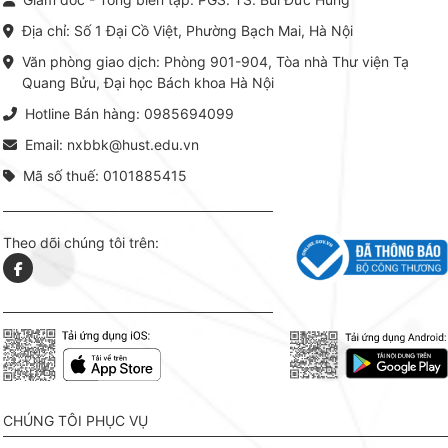
thuật thực hành -> Ứng dụng
vững c
chuyên ngành, được NXB Bách
dụng li
Địa chỉ: Số 1 Đại Cồ Việt, Phường Bạch Mai, Hà Nội
khoa Hà Nội ấn hành cả hai
Đỗ Văn 
phiên bản sách giấy và điện tử.
tín tron
Văn phòng giao dịch: Phòng 901-904, Tòa nhà Thư viện Tạ
lý. Các 
Quang Bửu, Đại học Bách khoa Hà Nội
chỉ là gi
mang t
Hotline Bán hàng: 0985694099
hợp giữ
tài l
Email: nxbbk@hust.edu.vn
Mã số thuế: 0101885415
Theo dõi chúng tôi trên:
CHÚNG TÔI PHỤC VỤ