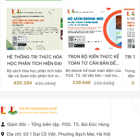
TRỌN BỘ KIẾN THỨC KẾ
HỆ THỐNG TRI THỨC HÓA
TRI TH
TOÁN TỪ CĂN BẢN ĐẾN
HỌC PHÂN TÍCH HIỆN ĐẠI
DO
CHUYÊN SÂU
Bộ ebook kế toán toàn diện của
Bộ sách Hóa học phân tích hiện
Trong bố
PGS. TS. Võ Văn Nhị – một trong
đại và Quan trắc phân tích môi
động v
những chuyên gia hàng đầu,
trường của Cố Giáo sư, Tiến sĩ
việc nắm
239.648
430.284
283
239.648₫
430.284₫
giàu kinh nghiệm trong lĩnh vực
Phạm Luận là một trong những
tế và kỹ 
Kế toán – Kiểm toán tại Việt
công trình khoa học đồ sộ, có
là yếu 
Nam.
giá trị chuyên môn cao và mang
nghiệp.
tính hệ thống bậc nhất trong lĩnh
Kinh t
vực Hóa học phân tích tại Việt
Bách kho
Nam hiện nay. Bộ sách mang
trung v
đến một hệ thống tri thức hoàn
nhất củ
chỉnh từ Lý thuyết cơ sở -> Kỹ
đọc xây 
Giám đốc - Tổng biên tập: PGS. TS. Bùi Đức Hùng
thuật thực hành -> Ứng dụng
vững c
chuyên ngành, được NXB Bách
dụng li
Địa chỉ: Số 1 Đại Cồ Việt, Phường Bạch Mai, Hà Nội
khoa Hà Nội ấn hành cả hai
Đỗ Văn 