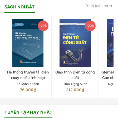
Xem toàn bộ
SÁCH NỔI BẬT
-20%
-20%
Hệ thống truyền tải điện
Giáo trình Điện tử công
Internet 
xoay chiều linh hoạt
suất
- Các chứ
Lã Minh Khánh
Trần Trọng Minh
Nguyễ
76.000₫
212.000₫
15
TUYỂN TẬP HAY NHẤT