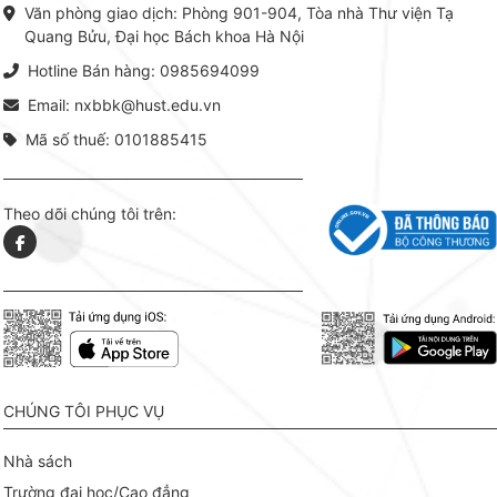
phiên bản sách giấy và điện tử.
tín tron
Văn phòng giao dịch: Phòng 901-904, Tòa nhà Thư viện Tạ
lý. Các 
Quang Bửu, Đại học Bách khoa Hà Nội
chỉ là gi
mang t
Hotline Bán hàng: 0985694099
hợp giữ
tài l
Email: nxbbk@hust.edu.vn
Mã số thuế: 0101885415
Theo dõi chúng tôi trên:
CHÚNG TÔI PHỤC VỤ
Nhà sách
Trường đại học/Cao đẳng