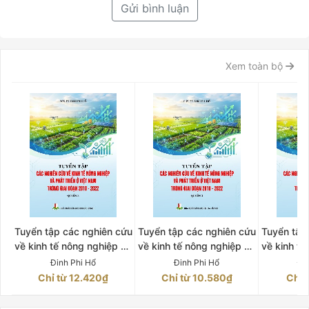
Gửi bình luận
Xem toàn bộ
Tuyển tập các nghiên cứu
Tuyển tập các nghiên cứu
Tuyển tập
về kinh tế nông nghiệp và
về kinh tế nông nghiệp và
về kinh tế
phát triển ở Việt Nam
phát triển ở Việt Nam
phát tri
Đinh Phi Hổ
Đinh Phi Hổ
Đi
trong giai đoạn 2010-
trong giai đoạn 2010-
trong gi
Chỉ từ 12.420₫
Chỉ từ 10.580₫
Chỉ 
2022 Quyển 2
2022 Quyển 3
202