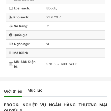
Loại sách:
Ebook;
Khổ sách:
21 x 29.7
Số trang:
71
Quốc gia:
Ngôn ngữ:
vi
Mã ISBN:
Mã ISBN Điện
978-632-609-743-6
tử:
Mục lục
Giới thiệu
EBOOK: NGHIỆP VỤ NGÂN HÀNG THƯƠNG MẠI
QUYỂN 6