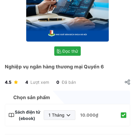
Đọc thử
Nghiệp vụ ngân hàng thương mại Quyển 6
4.5
4
Lượt xem
0
Đã bán
Chọn sản phẩm
Sách điện tử
1 Tháng
10.000₫
(ebook)
1 Tháng
3 Tháng