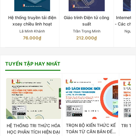
Hệ thống truyền tải điện
Giáo trình Điện tử công
Internet 
xoay chiều linh hoạt
suất
- Các chứ
Lã Minh Khánh
Trần Trọng Minh
Nguyễ
76.000₫
212.000₫
15
TUYỂN TẬP HAY NHẤT
TRỌN BỘ KIẾN THỨC KẾ
HỆ THỐNG TRI THỨC HÓA
TRI TH
TOÁN TỪ CĂN BẢN ĐẾN
HỌC PHÂN TÍCH HIỆN ĐẠI
DO