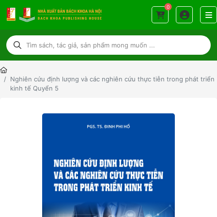
0
Nghiên cứu định lượng và các nghiên cứu thực tiễn trong phát triển
kinh tế Quyển 5