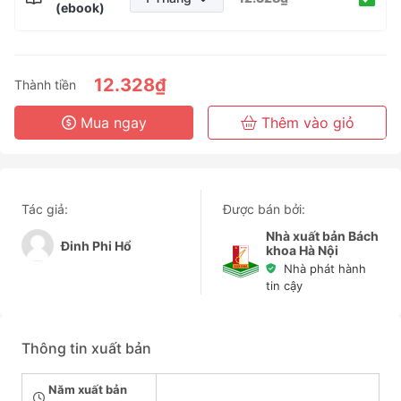
(ebook)
1 Tháng
3 Tháng
6 Tháng
12.328₫
Thành tiền
3 Năm
Mua ngay
Thêm vào giỏ
Tác giả:
Được bán bởi:
Nhà xuất bản Bách
Đinh Phi Hổ
khoa Hà Nội
Nhà phát hành
tin cậy
Thông tin xuất bản
Năm xuất bản