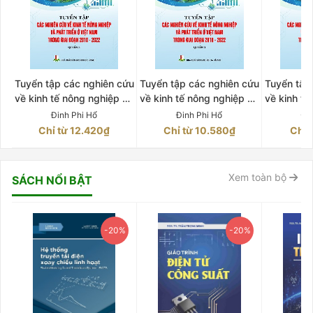
Tuyển tập các nghiên cứu
Tuyển tập các nghiên cứu
Tuyển tập
về kinh tế nông nghiệp và
về kinh tế nông nghiệp và
về kinh tế
phát triển ở Việt Nam
phát triển ở Việt Nam
phát tri
Đinh Phi Hổ
Đinh Phi Hổ
Đi
trong giai đoạn 2010-
trong giai đoạn 2010-
trong gi
Chỉ từ 12.420₫
Chỉ từ 10.580₫
Chỉ 
2022 Quyển 2
2022 Quyển 3
202
Xem toàn bộ
SÁCH NỔI BẬT
-20%
-20%