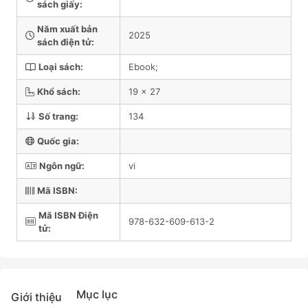
sách giấy:
Năm xuất bản
2025
sách điện tử:
Loại sách:
Ebook;
Khổ sách:
19 x 27
Số trang:
134
Quốc gia:
Ngôn ngữ:
vi
Mã ISBN:
Mã ISBN Điện
978-632-609-613-2
tử:
Mục lục
Giới thiệu