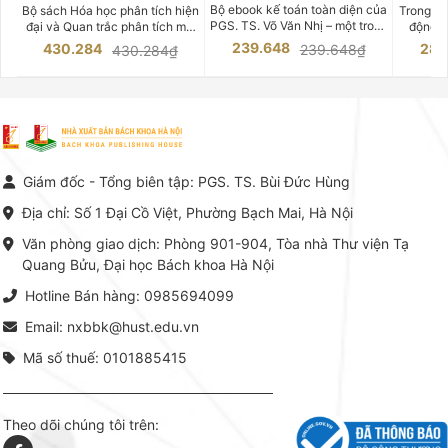
CHUYÊN SÂU
Bộ ebook kế toán toàn diện của
Bộ sách Hóa học phân tích hiện
Trong bố
PGS. TS. Võ Văn Nhị – một trong
đại và Quan trắc phân tích môi
động v
những chuyên gia hàng đầu,
trường của Cố Giáo sư, Tiến sĩ
việc nắm
239.648
430.284
283
239.648₫
430.284₫
giàu kinh nghiệm trong lĩnh vực
Phạm Luận là một trong những
tế và kỹ 
Kế toán – Kiểm toán tại Việt
công trình khoa học đồ sộ, có
là yếu 
Nam.
giá trị chuyên môn cao và mang
nghiệp.
tính hệ thống bậc nhất trong lĩnh
Kinh t
vực Hóa học phân tích tại Việt
Bách kho
Nam hiện nay. Bộ sách mang
trung v
đến một hệ thống tri thức hoàn
nhất củ
chỉnh từ Lý thuyết cơ sở -> Kỹ
đọc xây 
Giám đốc - Tổng biên tập: PGS. TS. Bùi Đức Hùng
thuật thực hành -> Ứng dụng
vững c
chuyên ngành, được NXB Bách
dụng li
Địa chỉ: Số 1 Đại Cồ Việt, Phường Bạch Mai, Hà Nội
khoa Hà Nội ấn hành cả hai
Đỗ Văn 
phiên bản sách giấy và điện tử.
tín tron
Văn phòng giao dịch: Phòng 901-904, Tòa nhà Thư viện Tạ
lý. Các 
Quang Bửu, Đại học Bách khoa Hà Nội
chỉ là gi
mang t
Hotline Bán hàng: 0985694099
hợp giữ
tài l
Email: nxbbk@hust.edu.vn
Mã số thuế: 0101885415
Theo dõi chúng tôi trên: