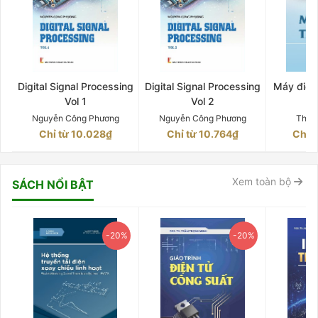
Digital Signal Processing
Digital Signal Processing
Máy điện 
Vol 1
Vol 2
Q
Nguyễn Công Phương
Nguyễn Công Phương
Thân
Chỉ từ 10.028₫
Chỉ từ 10.764₫
Chỉ 
Xem toàn bộ
SÁCH NỔI BẬT
-20%
-20%