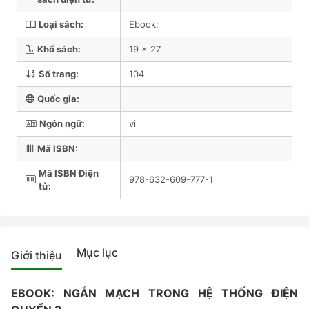
Loại sách:
Ebook;
Khổ sách:
19 x 27
Số trang:
104
Quốc gia:
Ngôn ngữ:
vi
Mã ISBN:
Mã ISBN Điện
978-632-609-777-1
tử:
Mục lục
Giới thiệu
EBOOK: NGẮN MẠCH TRONG HỆ THỐNG ĐIỆN