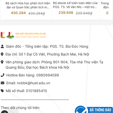
CHUYÊN SÂU
Bộ ebook kế toán toàn diện của
Bộ sách Hóa học phân tích hiện
Trong bố
PGS. TS. Võ Văn Nhị – một trong
đại và Quan trắc phân tích môi
động v
những chuyên gia hàng đầu,
trường của Cố Giáo sư, Tiến sĩ
việc nắm
239.648
430.284
283
239.648₫
430.284₫
giàu kinh nghiệm trong lĩnh vực
Phạm Luận là một trong những
tế và kỹ 
Kế toán – Kiểm toán tại Việt
công trình khoa học đồ sộ, có
là yếu 
Nam.
giá trị chuyên môn cao và mang
nghiệp.
tính hệ thống bậc nhất trong lĩnh
Kinh t
vực Hóa học phân tích tại Việt
Bách kho
Nam hiện nay. Bộ sách mang
trung v
đến một hệ thống tri thức hoàn
nhất củ
chỉnh từ Lý thuyết cơ sở -> Kỹ
đọc xây 
Giám đốc - Tổng biên tập: PGS. TS. Bùi Đức Hùng
thuật thực hành -> Ứng dụng
vững c
chuyên ngành, được NXB Bách
dụng li
Địa chỉ: Số 1 Đại Cồ Việt, Phường Bạch Mai, Hà Nội
khoa Hà Nội ấn hành cả hai
Đỗ Văn 
phiên bản sách giấy và điện tử.
tín tron
Văn phòng giao dịch: Phòng 901-904, Tòa nhà Thư viện Tạ
lý. Các 
Quang Bửu, Đại học Bách khoa Hà Nội
chỉ là gi
mang t
Hotline Bán hàng: 0985694099
hợp giữ
tài l
Email: nxbbk@hust.edu.vn
Mã số thuế: 0101885415
Theo dõi chúng tôi trên: