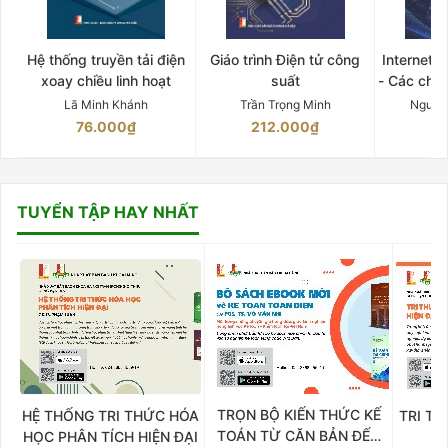
Hệ thống truyền tải điện
Giáo trình Điện tử công
Internet 
xoay chiều linh hoạt
suất
- Các chứ
Lã Minh Khánh
Trần Trọng Minh
Nguyễ
76.000₫
212.000₫
15
TUYỂN TẬP HAY NHẤT
TRỌN BỘ KIẾN THỨC KẾ
HỆ THỐNG TRI THỨC HÓA
TRI TH
TOÁN TỪ CĂN BẢN ĐẾN
HỌC PHÂN TÍCH HIỆN ĐẠI
DO