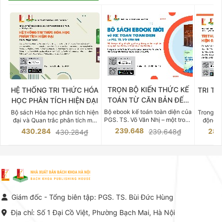
TRỌN BỘ KIẾN THỨC KẾ
HỆ THỐNG TRI THỨC HÓA
TRI TH
TOÁN TỪ CĂN BẢN ĐẾN
HỌC PHÂN TÍCH HIỆN ĐẠI
DO
CHUYÊN SÂU
Bộ ebook kế toán toàn diện của
Bộ sách Hóa học phân tích hiện
Trong bố
PGS. TS. Võ Văn Nhị – một trong
đại và Quan trắc phân tích môi
động v
những chuyên gia hàng đầu,
trường của Cố Giáo sư, Tiến sĩ
việc nắm
239.648
430.284
283
239.648₫
430.284₫
giàu kinh nghiệm trong lĩnh vực
Phạm Luận là một trong những
tế và kỹ 
Kế toán – Kiểm toán tại Việt
công trình khoa học đồ sộ, có
là yếu 
Nam.
giá trị chuyên môn cao và mang
nghiệp.
tính hệ thống bậc nhất trong lĩnh
Kinh t
vực Hóa học phân tích tại Việt
Bách kho
Nam hiện nay. Bộ sách mang
trung v
đến một hệ thống tri thức hoàn
nhất củ
chỉnh từ Lý thuyết cơ sở -> Kỹ
đọc xây 
Giám đốc - Tổng biên tập: PGS. TS. Bùi Đức Hùng
thuật thực hành -> Ứng dụng
vững c
chuyên ngành, được NXB Bách
dụng li
Địa chỉ: Số 1 Đại Cồ Việt, Phường Bạch Mai, Hà Nội
khoa Hà Nội ấn hành cả hai
Đỗ Văn 