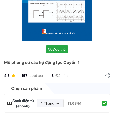
Đọc thử
Mô phỏng số các hệ động lực Quyển 1
4.5
157
Lượt xem
3
Đã bán
Chọn sản phẩm
Sách điện tử
1 Tháng
11.684₫
(ebook)
1 Tháng