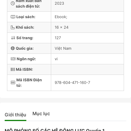
Năm xuất bản
2023
sách điện tử:
Loại sách:
Ebook;
Khổ sách:
16 x 24
Số trang:
127
Quốc gia:
Việt Nam
Ngôn ngữ:
vi
Mã ISBN:
Mã ISBN Điện
978-604-471-160-7
tử:
Mục lục
Giới thiệu
MÔ PHỎNG SỐ CÁC HỆ ĐỘNG LỰC Quyển 1