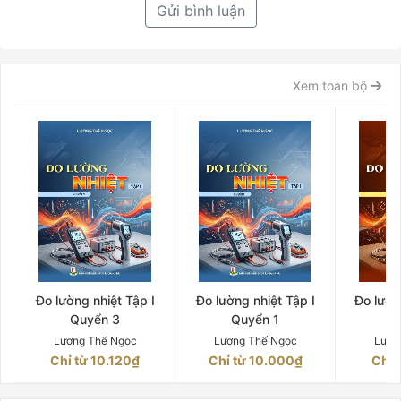
Gửi bình luận
Xem toàn bộ
Đo lường nhiệt Tập I
Đo lường nhiệt Tập I
Đo lườn
Quyển 3
Quyển 1
Q
Lương Thế Ngọc
Lương Thế Ngọc
Lươn
Chỉ từ 10.120₫
Chỉ từ 10.000₫
Chỉ 