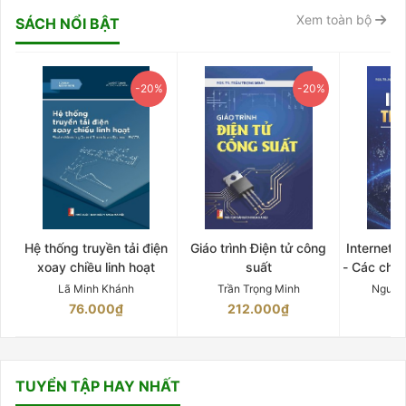
Xem toàn bộ
SÁCH NỔI BẬT
-20%
-20%
Hệ thống truyền tải điện
Giáo trình Điện tử công
Internet 
xoay chiều linh hoạt
suất
- Các chứ
Lã Minh Khánh
Trần Trọng Minh
Nguyễ
76.000₫
212.000₫
15
TUYỂN TẬP HAY NHẤT