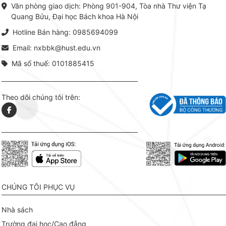
phiên bản sách giấy và điện tử.
tín tron
Văn phòng giao dịch: Phòng 901-904, Tòa nhà Thư viện Tạ
lý. Các 
Quang Bửu, Đại học Bách khoa Hà Nội
chỉ là gi
mang t
Hotline Bán hàng: 0985694099
hợp giữ
tài l
Email: nxbbk@hust.edu.vn
Mã số thuế: 0101885415
Theo dõi chúng tôi trên:
CHÚNG TÔI PHỤC VỤ
Nhà sách
Trường đại học/Cao đẳng