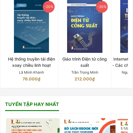
-20%
-20%
Hệ thống truyền tải điện
Giáo trình Điện tử công
Internet 
xoay chiều linh hoạt
suất
- Các chứ
Lã Minh Khánh
Trần Trọng Minh
Nguyễ
76.000₫
212.000₫
15
TUYỂN TẬP HAY NHẤT