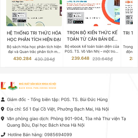
TRỌN BỘ KIẾN THỨC KẾ
HỆ THỐNG TRI THỨC HÓA
TRI TH
TOÁN TỪ CĂN BẢN ĐẾN
HỌC PHÂN TÍCH HIỆN ĐẠI
DO
CHUYÊN SÂU
Bộ ebook kế toán toàn diện của
Bộ sách Hóa học phân tích hiện
Trong bố
PGS. TS. Võ Văn Nhị – một trong
đại và Quan trắc phân tích môi
động v
những chuyên gia hàng đầu,
trường của Cố Giáo sư, Tiến sĩ
việc nắm
239.648
430.284
283
239.648₫
430.284₫
giàu kinh nghiệm trong lĩnh vực
Phạm Luận là một trong những
tế và kỹ 
Kế toán – Kiểm toán tại Việt
công trình khoa học đồ sộ, có
là yếu 
Nam.
giá trị chuyên môn cao và mang
nghiệp.
tính hệ thống bậc nhất trong lĩnh
Kinh t
vực Hóa học phân tích tại Việt
Bách kho
Nam hiện nay. Bộ sách mang
trung v
đến một hệ thống tri thức hoàn
nhất củ
chỉnh từ Lý thuyết cơ sở -> Kỹ
đọc xây 
Giám đốc - Tổng biên tập: PGS. TS. Bùi Đức Hùng
thuật thực hành -> Ứng dụng
vững c
chuyên ngành, được NXB Bách
dụng li
Địa chỉ: Số 1 Đại Cồ Việt, Phường Bạch Mai, Hà Nội
khoa Hà Nội ấn hành cả hai
Đỗ Văn 
phiên bản sách giấy và điện tử.
tín tron
Văn phòng giao dịch: Phòng 901-904, Tòa nhà Thư viện Tạ
lý. Các 
Quang Bửu, Đại học Bách khoa Hà Nội
chỉ là gi
mang t
Hotline Bán hàng: 0985694099
hợp giữ