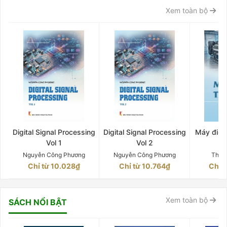
Xem toàn bộ
Digital Signal Processing
Digital Signal Processing
Máy điện 
Vol 1
Vol 2
Q
Nguyễn Công Phương
Nguyễn Công Phương
Thân
Chỉ từ 10.028₫
Chỉ từ 10.764₫
Chỉ 
Xem toàn bộ
SÁCH NỔI BẬT