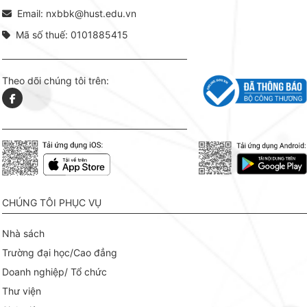
tài l
Email: nxbbk@hust.edu.vn
Mã số thuế: 0101885415
Theo dõi chúng tôi trên:
CHÚNG TÔI PHỤC VỤ
Nhà sách
Trường đại học/Cao đẳng
Doanh nghiệp/ Tổ chức
Thư viện