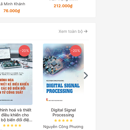
Lã Minh Khánh
212.000₫
Chỉ từ 12.328₫
76.000₫
Xem toàn bộ
Ebook
-20%
-15%
Digital Signal
Cơ sở truyền động
Processing
điện
Ebook Cẩm nang 
Đánh giá Tư du
yễn Công Phương
Nguyễn Quang Địch