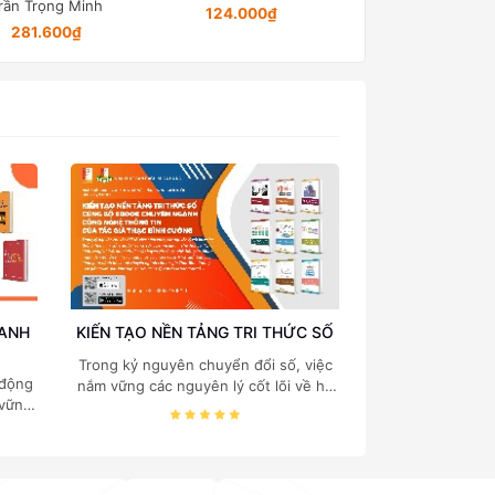
124.000₫
194.650₫
Đại học Bách khoa
Nội
OANH
KIẾN TẠO NỀN TẢNG TRI THỨC SỐ
Trong kỷ nguyên chuyển đổi số, việc
 động
nắm vững các nguyên lý cốt lõi về hệ
 vững
thống thông tin, cấu trúc dữ liệu, cơ
 quản
sở dữ liệu và quản trị hệ thống là "chìa
 của
khóa vàng" đối với mọi sinh viên và
. TS.
chuyên gia công nghệ thông tin.
ách
Nhằm mang đến nguồn tài liệu chuẩn