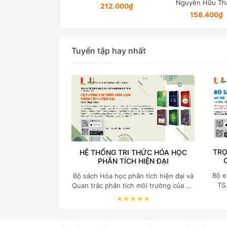
Nguyễn Hữu Thanh
GS. TS. Thái Tr
212.000₫
158.400₫
960.000₫
Tuyển tập hay nhất
TRỌ
HỆ THỐNG TRI THỨC HÓA HỌC
PHÂN TÍCH HIỆN ĐẠI
Bộ e
Bộ sách Hóa học phân tích hiện đại và
TS
Quan trắc phân tích môi trường của Cố
c
Giáo sư, Tiến sĩ Phạm Luận là một
nghi
trong những công trình khoa học đồ
sộ, có giá trị chuyên môn cao và mang
tính hệ thống bậc nhất trong lĩnh vực