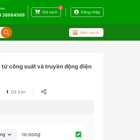
0
ine :
Giỏ sách
Đăng nhập
4 38684569
Sách của tôi
 tử công suất và truyền động điện
1
Đã bán
áng
10.000₫