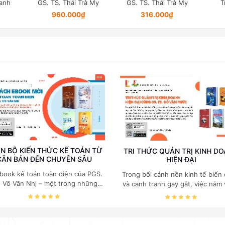
à My
GS. TS. Thái Trà My
Trần Trọng Minh
316.000₫
281.600₫
N BỘ KIẾN THỨC KẾ TOÁN TỪ
TRI THỨC QUẢN TRỊ KINH D
CĂN BẢN ĐẾN CHUYÊN SÂU
HIỆN ĐẠI
book kế toán toàn diện của PGS.
Trong bối cảnh nền kinh tế biến
. Võ Văn Nhị – một trong những
và cạnh tranh gay gắt, việc nắm
huyên gia hàng đầu, giàu kinh
các quy luật kinh tế và kỹ năng
ệm trong lĩnh vực Kế toán – Kiểm
trị điều hành là yếu tố sống còn
toán tại Việt Nam.
doanh nghiệp. Bộ ebook của GS
Kinh tế Đỗ Văn Phức do NXB B