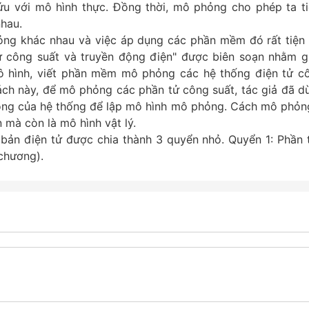
ứu với mô hình thực. Đồng thời, mô phỏng cho phép ta t
nhau.
g khác nhau và việc áp dụng các phần mềm đó rất tiện l
 công suất và truyền động điện" được biên soạn nhằm g
ô hình, viết phần mềm mô phỏng các hệ thống điện tử c
ách này, để mô phỏng các phần tử công suất, tác giả đã d
 động của hệ thống để lập mô hình mô phỏng. Cách mô phỏn
 mà còn là mô hình vật lý.
bản điện tử được chia thành 3 quyển nhỏ. Quyển 1: Phần 
 chương).