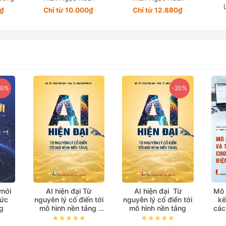
4₫
Chỉ từ 10.000₫
Chỉ từ 12.880₫
-20%
-20%
Từ
AI hiện đại Từ
Mô hình hoá và thiết
n tới
nguyên lý cổ điển tới
kế điều khiển cho
ảng
mô hình nền tảng
các bộ biến đổi điện
biệt)
tử công suất
Ngu