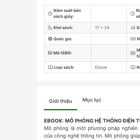
Năm xuất bản
N
sách giấy:
sá
Khổ sách:
17 x 24
S
Quốc gia:
N
M
Mã ISBN:
t
Loại sách:
Ebook
N
Mục lục
Giới thiệu
EBOOK: MÔ PHỎNG HỆ THỐNG ĐIỆN T
Mô phỏng là một phương pháp nghiên c
của công nghệ thông tin. Mô phỏng giúp