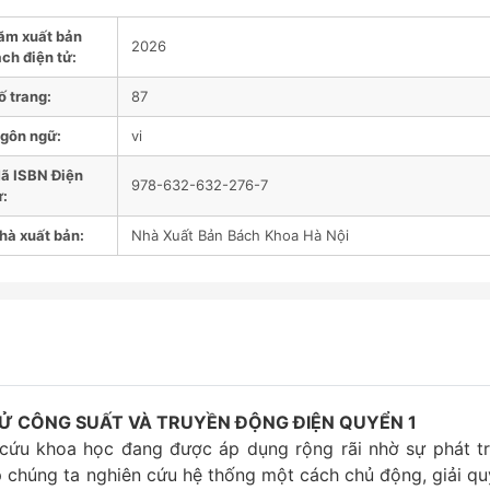
ăm xuất bản
2026
ch điện tử:
ố trang:
87
gôn ngữ:
vi
ã ISBN Điện
978-632-632-276-7
ử:
hà xuất bản:
Nhà Xuất Bản Bách Khoa Hà Nội
Ử CÔNG SUẤT VÀ TRUYỀN ĐỘNG ĐIỆN QUYỂN 1
ứu khoa học đang được áp dụng rộng rãi nhờ sự phát tr
 chúng ta nghiên cứu hệ thống một cách chủ động, giải qu