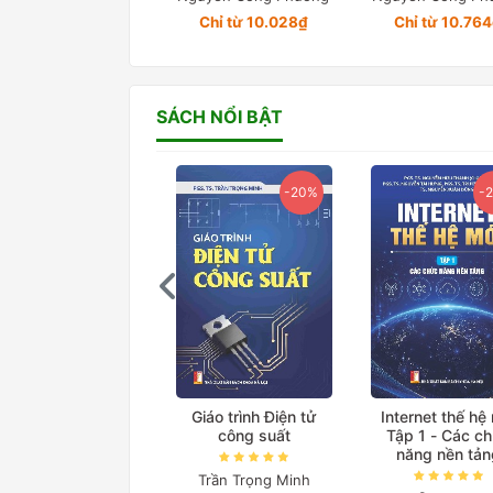
Chỉ từ 10.028₫
Chỉ từ 10.76
SÁCH NỔI BẬT
-20%
-20%
Giáo trình Điện tử
Internet thế hệ mới
AI hiện đại 
công suất
Tập 1 - Các chức
nguyên lý cổ điể
năng nền tảng
mô hình nền t
(Bản in màu đặc 
Trần Trọng Minh