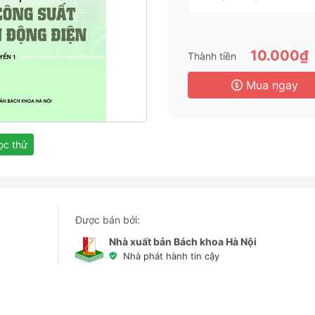
1 T
3 
6 
10.000₫
Thành tiền
3 
Mua ngay
c thử
Được bán bởi:
Nhà xuất bản Bách khoa Hà Nội
Nhà phát hành tin cậy