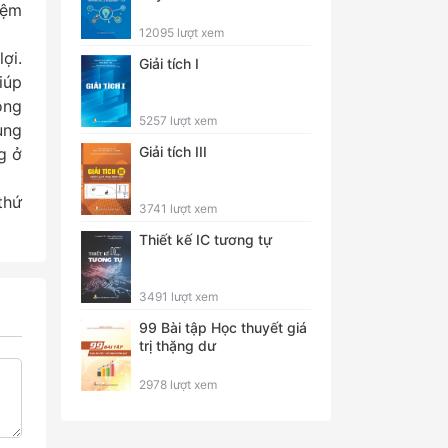
iệm
12095 lượt xem
ợi.
Giải tích I
iúp
ông
5257 lượt xem
ùng
Giải tích III
g ở
thứ
3741 lượt xem
Thiết kế IC tương tự
3491 lượt xem
99 Bài tập Học thuyết giá
trị thặng dư
2978 lượt xem