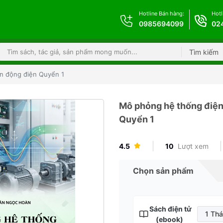
Hotline Bán hàng:
Hotl
0985694099
02
Tìm kiếm
ền động điện Quyển 1
Mô phỏng hệ thống điện
Quyển 1
4.5
10
Lượt xem
Chọn sản phẩm
Sách điện tử
1 Th
(ebook)