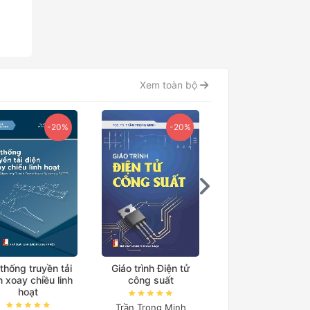
Xem toàn bộ
-20%
-20%
thống truyền tải
Giáo trình Điện tử
Giáo trình Điện t
n xoay chiều linh
công suất
công suất Quyển
hoạt
Trần Trọng Minh
Trần Trọng Minh