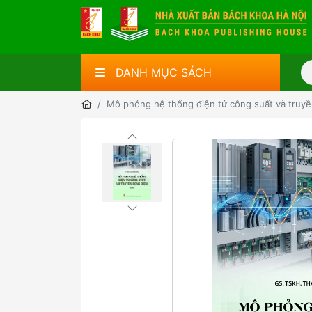
DANH MỤC SÁCH
Mô phỏng hệ thống điện tử công suất và truy