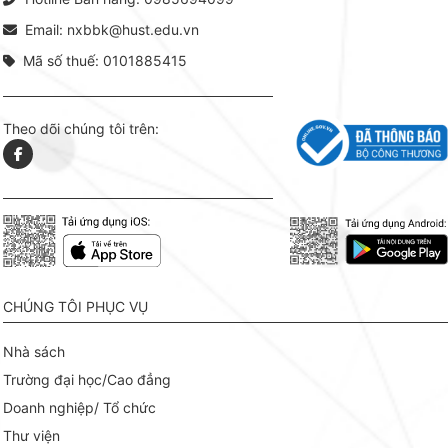
hợp giữ
tài l
Email: nxbbk@hust.edu.vn
Mã số thuế: 0101885415
Theo dõi chúng tôi trên:
CHÚNG TÔI PHỤC VỤ
Nhà sách
Trường đại học/Cao đẳng
Doanh nghiệp/ Tổ chức
Thư viện