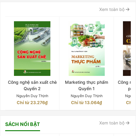
Xem toàn bộ
Công nghệ sản xuất chè
Marketing thực phẩm
Công ngh
Quyển 2
Quyển 1
phê
Nguyễn Duy Thịnh
Nguyễn Duy Thịnh
Nguyễ
Chỉ từ 23.276₫
Chỉ từ 13.064₫
Chỉ 
Xem toàn bộ
SÁCH NỔI BẬT