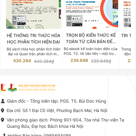
TRỌN BỘ KIẾN THỨC KẾ
HỆ THỐNG TRI THỨC HÓA
TRI TH
TOÁN TỪ CĂN BẢN ĐẾN
HỌC PHÂN TÍCH HIỆN ĐẠI
DO
CHUYÊN SÂU
Bộ ebook kế toán toàn diện của
Bộ sách Hóa học phân tích hiện
Trong bố
PGS. TS. Võ Văn Nhị – một trong
đại và Quan trắc phân tích môi
động v
những chuyên gia hàng đầu,
trường của Cố Giáo sư, Tiến sĩ
việc nắm
239.648
430.284
283
239.648₫
430.284₫
giàu kinh nghiệm trong lĩnh vực
Phạm Luận là một trong những
tế và kỹ 
Kế toán – Kiểm toán tại Việt
công trình khoa học đồ sộ, có
là yếu 
Nam.
giá trị chuyên môn cao và mang
nghiệp.
tính hệ thống bậc nhất trong lĩnh
Kinh t
vực Hóa học phân tích tại Việt
Bách kho
Nam hiện nay. Bộ sách mang
trung v
đến một hệ thống tri thức hoàn
nhất củ
chỉnh từ Lý thuyết cơ sở -> Kỹ
đọc xây 
Giám đốc - Tổng biên tập: PGS. TS. Bùi Đức Hùng
thuật thực hành -> Ứng dụng
vững c
chuyên ngành, được NXB Bách
dụng li
Địa chỉ: Số 1 Đại Cồ Việt, Phường Bạch Mai, Hà Nội
khoa Hà Nội ấn hành cả hai
Đỗ Văn 
phiên bản sách giấy và điện tử.
tín tron
Văn phòng giao dịch: Phòng 901-904, Tòa nhà Thư viện Tạ
lý. Các 
Quang Bửu, Đại học Bách khoa Hà Nội
chỉ là gi
mang t
Hotline Bán hàng: 0985694099