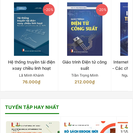
-20%
-20%
Hệ thống truyền tải điện
Giáo trình Điện tử công
Internet 
xoay chiều linh hoạt
suất
- Các chứ
Lã Minh Khánh
Trần Trọng Minh
Nguyễ
76.000₫
212.000₫
15
TUYỂN TẬP HAY NHẤT