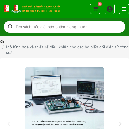
0
Mô hình hoá và thiết kế điều khiển cho các bộ biến đổi điện tử công
suất