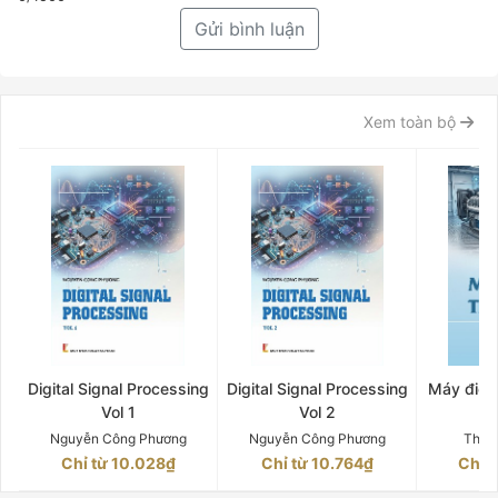
Gửi bình luận
Xem toàn bộ
Digital Signal Processing
Digital Signal Processing
Máy điện 
Vol 1
Vol 2
Q
Nguyễn Công Phương
Nguyễn Công Phương
Thân
Chỉ từ 10.028₫
Chỉ từ 10.764₫
Chỉ 