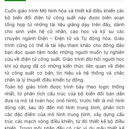
Cuốn giáo trình Mô hình hóa và thiết kế điều khiển các
bộ biến đổi điện tử công suất này được biên soạn
tổng hợp từ những tài liệu giảng dạy trên đây, dành
cho sinh viên hệ cử nhân, cao học và kỹ sư các
chuyên ngành Điện – Điện tử và Tự động hóa. Giáo
trình cũng có thể là tài liệu tham khảo cho đông đảo
bạn đọc quan tâm hoặc những người muốn tự nghiên
cứu về điện tử công suất. Giáo trình đòi hỏi người học
khi sử dụng đã có những kiến thức liên quan về điện
tử công suất cơ bản, tín hiệu và hệ thống và chắc
chắn là lý thuyết điều khiển tự động.
Toàn bộ giáo trình được trình bày theo logic thống
nhất, từ phân tích cấu trúc của bộ biến đổi bán dẫn
đưa ra mô tả toán học (mô hình), trước hết là mô hình
đóng cắt, sau đó đến mô hình trung bình, phân tích
các đặc điểm của mô hình trung bình, xây dựng cấu
trúc các mạch vòng điều khiển, từ đó thiết kế bộ điều
khiển. Trong mỗi phần đều có các ví dụ mẫu thiết kế