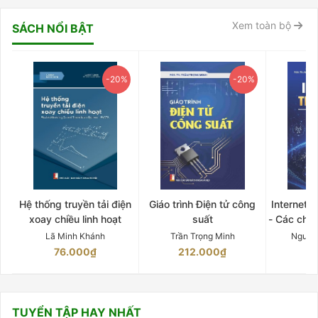
Xem toàn bộ
SÁCH NỔI BẬT
-20%
-20%
Hệ thống truyền tải điện
Giáo trình Điện tử công
Internet 
xoay chiều linh hoạt
suất
- Các chứ
Lã Minh Khánh
Trần Trọng Minh
Nguyễ
76.000₫
212.000₫
15
TUYỂN TẬP HAY NHẤT