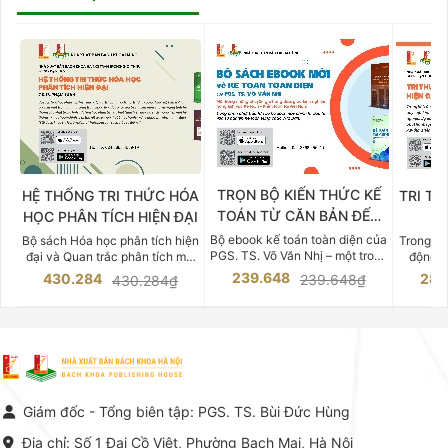
TRỌN BỘ KIẾN THỨC KẾ
HỆ THỐNG TRI THỨC HÓA
TRI TH
TOÁN TỪ CĂN BẢN ĐẾN
HỌC PHÂN TÍCH HIỆN ĐẠI
DO
CHUYÊN SÂU
Bộ ebook kế toán toàn diện của
Bộ sách Hóa học phân tích hiện
Trong bố
PGS. TS. Võ Văn Nhị – một trong
đại và Quan trắc phân tích môi
động v
những chuyên gia hàng đầu,
trường của Cố Giáo sư, Tiến sĩ
việc nắm
239.648
430.284
283
239.648₫
430.284₫
giàu kinh nghiệm trong lĩnh vực
Phạm Luận là một trong những
tế và kỹ 
Kế toán – Kiểm toán tại Việt
công trình khoa học đồ sộ, có
là yếu 
Nam.
giá trị chuyên môn cao và mang
nghiệp.
tính hệ thống bậc nhất trong lĩnh
Kinh t
vực Hóa học phân tích tại Việt
Bách kho
Nam hiện nay. Bộ sách mang
trung v
đến một hệ thống tri thức hoàn
nhất củ
chỉnh từ Lý thuyết cơ sở -> Kỹ
đọc xây 
Giám đốc - Tổng biên tập: PGS. TS. Bùi Đức Hùng
thuật thực hành -> Ứng dụng
vững c
chuyên ngành, được NXB Bách
dụng li
Địa chỉ: Số 1 Đại Cồ Việt, Phường Bạch Mai, Hà Nội