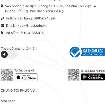
khoa Hà Nội ấn hành cả hai
Đỗ Văn 
phiên bản sách giấy và điện tử.
tín tron
Văn phòng giao dịch: Phòng 901-904, Tòa nhà Thư viện Tạ
lý. Các 
Quang Bửu, Đại học Bách khoa Hà Nội
chỉ là gi
mang t
Hotline Bán hàng: 0985694099
hợp giữ
tài l
Email: nxbbk@hust.edu.vn
Mã số thuế: 0101885415
Theo dõi chúng tôi trên:
CHÚNG TÔI PHỤC VỤ
Nhà sách