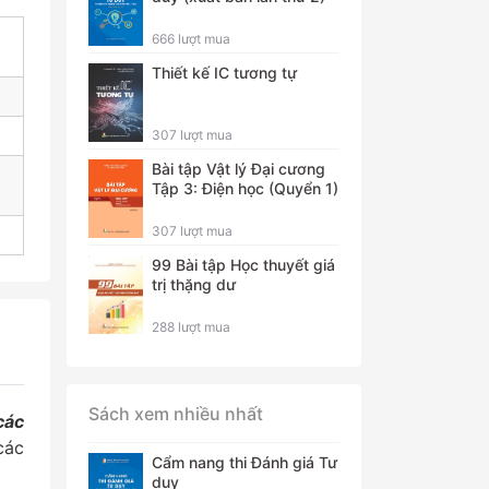
666 lượt mua
Thiết kế IC tương tự
307 lượt mua
Bài tập Vật lý Đại cương
Tập 3: Điện học (Quyển 1)
307 lượt mua
99 Bài tập Học thuyết giá
trị thặng dư
288 lượt mua
Sách xem nhiều nhất
các
các
Cẩm nang thi Đánh giá Tư
duy