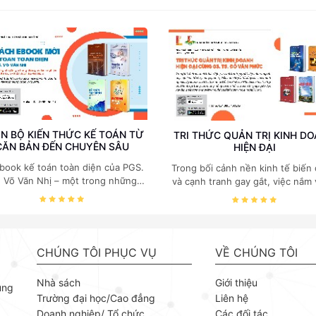
N BỘ KIẾN THỨC KẾ TOÁN TỪ
TRI THỨC QUẢN TRỊ KINH D
CĂN BẢN ĐẾN CHUYÊN SÂU
HIỆN ĐẠI
book kế toán toàn diện của PGS.
Trong bối cảnh nền kinh tế biến
. Võ Văn Nhị – một trong những
và cạnh tranh gay gắt, việc nắm
huyên gia hàng đầu, giàu kinh
các quy luật kinh tế và kỹ năng
ệm trong lĩnh vực Kế toán – Kiểm
trị điều hành là yếu tố sống còn
toán tại Việt Nam.
doanh nghiệp. Bộ ebook của GS
Kinh tế Đỗ Văn Phức do NXB B
khoa Hà Nội phát hành tập trun
CHÚNG TÔI PHỤC VỤ
VỀ CHÚNG TÔI
những mảng cốt lõi nhất của quản
giúp người đọc xây dựng nền tả
Nhà sách
Giới thiệu
ùng
thuyết vững chắc và khả năng
Trường đại học/Cao đẳng
Liên hệ
dụng linh hoạt. GS. TS Kinh tế Đ
Doanh nghiệp/ Tổ chức
Các đối tác
Phức là chuyên gia uy tín trong 