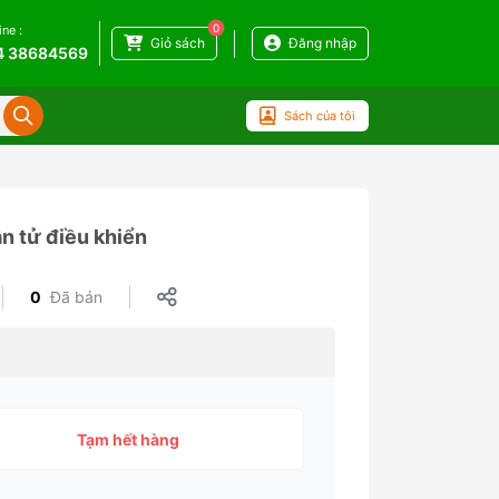
0
ine :
Giỏ sách
Đăng nhập
4 38684569
Sách của tôi
n tử điều khiển
0
Đã bán
Tạm hết hàng