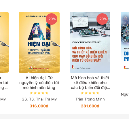
-20%
-20%
ừ
AI hiện đại Từ
Mô hình hoá và thiết
n tới
nguyên lý cổ điển tới
kế điều khiển cho
ảng
mô hình nền tảng
các bộ biến đổi điện
biệt)
tử công suất
Ngu
à My
GS. TS. Thái Trà My
Trần Trọng Minh
316.000₫
281.600₫