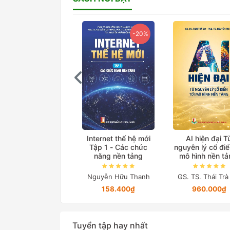
-20%
-20%
Giáo trình Điện tử
Internet thế hệ mới
AI hiện đại T
công suất
Tập 1 - Các chức
nguyên lý cổ điể
năng nền tảng
mô hình nền t
(Bản in màu đặc 
Trần Trọng Minh
Nguyễn Hữu Thanh
GS. TS. Thái Tr
212.000₫
158.400₫
960.000₫
Tuyển tập hay nhất