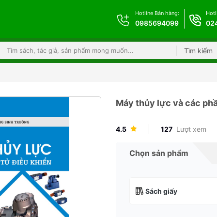
Hotline Bán hàng:
Hotl
0985694099
02
Tìm kiếm
Máy thủy lực và các phầ
4.5
127
Lượt xem
Chọn sản phẩm
Sách giấy