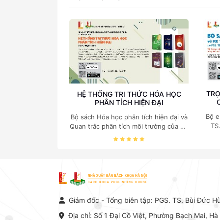
TRỌ
HỆ THỐNG TRI THỨC HÓA HỌC
PHÂN TÍCH HIỆN ĐẠI
Bộ e
Bộ sách Hóa học phân tích hiện đại và
TS
Quan trắc phân tích môi trường của Cố
c
Giáo sư, Tiến sĩ Phạm Luận là một
nghi
trong những công trình khoa học đồ
sộ, có giá trị chuyên môn cao và mang
tính hệ thống bậc nhất trong lĩnh vực
Hóa học phân tích tại Việt Nam hiện
nay. Bộ sách mang đến một hệ thống
tri thức hoàn chỉnh từ Lý thuyết cơ sở
Giám đốc - Tổng biên tập: PGS. TS. Bùi Đức H
-> Kỹ thuật thực hành -> Ứng dụng
chuyên ngành, được NXB Bách khoa
Địa chỉ: Số 1 Đại Cồ Việt, Phường Bạch Mai, Hà
Hà Nội ấn hành cả hai phiên bản sách