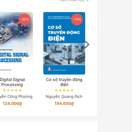
Ebook
-20%
-15%
Digital Signal
Cơ sở truyền động
Processing
điện
Ebook Cẩm nang t
Đánh giá Tư du
yễn Công Phương
Nguyễn Quang Địch
124.000₫
194.650₫
Đại học Bách khoa
Nội