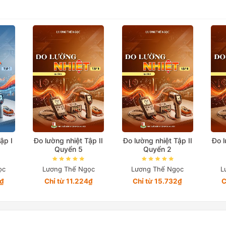
ập I
Đo lường nhiệt Tập II
Đo lường nhiệt Tập II
Đo l
Quyển 5
Quyển 2
ọc
Lương Thế Ngọc
Lương Thế Ngọc
L
0₫
Chỉ từ 11.224₫
Chỉ từ 15.732₫
C