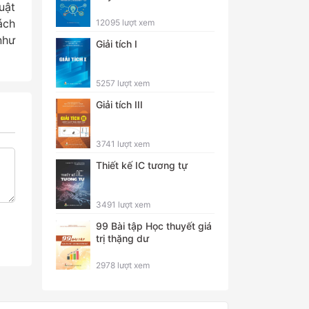
uật
ách
12095 lượt xem
như
Giải tích I
5257 lượt xem
Giải tích III
3741 lượt xem
Thiết kế IC tương tự
3491 lượt xem
99 Bài tập Học thuyết giá
trị thặng dư
2978 lượt xem