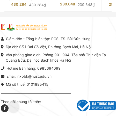
những chuyên gia hàng đầu,
trường của Cố Giáo sư, Tiến sĩ
việc nắm
239.648
430.284
283
239.648₫
430.284₫
giàu kinh nghiệm trong lĩnh vực
Phạm Luận là một trong những
tế và kỹ 
Kế toán – Kiểm toán tại Việt
công trình khoa học đồ sộ, có
là yếu 
Nam.
giá trị chuyên môn cao và mang
nghiệp.
tính hệ thống bậc nhất trong lĩnh
Kinh t
vực Hóa học phân tích tại Việt
Bách kho
Nam hiện nay. Bộ sách mang
trung v
đến một hệ thống tri thức hoàn
nhất củ
chỉnh từ Lý thuyết cơ sở -> Kỹ
đọc xây 
Giám đốc - Tổng biên tập: PGS. TS. Bùi Đức Hùng
thuật thực hành -> Ứng dụng
vững c
chuyên ngành, được NXB Bách
dụng li
Địa chỉ: Số 1 Đại Cồ Việt, Phường Bạch Mai, Hà Nội
khoa Hà Nội ấn hành cả hai
Đỗ Văn 
phiên bản sách giấy và điện tử.
tín tron
Văn phòng giao dịch: Phòng 901-904, Tòa nhà Thư viện Tạ
lý. Các 
Quang Bửu, Đại học Bách khoa Hà Nội
chỉ là gi
mang t
Hotline Bán hàng: 0985694099
hợp giữ
tài l
Email: nxbbk@hust.edu.vn
Mã số thuế: 0101885415
Theo dõi chúng tôi trên: