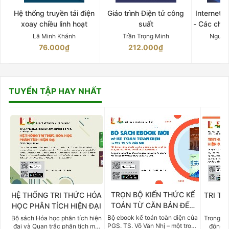
Hệ thống truyền tải điện
Giáo trình Điện tử công
Internet 
xoay chiều linh hoạt
suất
- Các chứ
Lã Minh Khánh
Trần Trọng Minh
Nguyễ
76.000₫
212.000₫
15
TUYỂN TẬP HAY NHẤT
TRỌN BỘ KIẾN THỨC KẾ
HỆ THỐNG TRI THỨC HÓA
TRI TH
TOÁN TỪ CĂN BẢN ĐẾN
HỌC PHÂN TÍCH HIỆN ĐẠI
DO
CHUYÊN SÂU
Bộ ebook kế toán toàn diện của
Bộ sách Hóa học phân tích hiện
Trong bố
PGS. TS. Võ Văn Nhị – một trong
đại và Quan trắc phân tích môi
động v