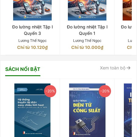
Đo lường nhiệt Tập I
Đo lường nhiệt Tập I
Đo lườn
Quyển 3
Quyển 1
Q
Lương Thế Ngọc
Lương Thế Ngọc
Lươn
Chỉ từ 10.120₫
Chỉ từ 10.000₫
Chỉ 
Xem toàn bộ
SÁCH NỔI BẬT
-20%
-20%