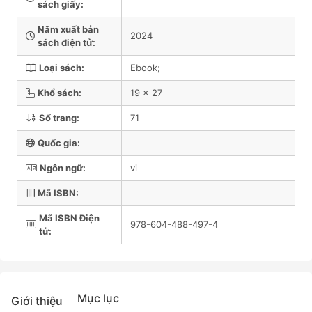
sách giấy:
Năm xuất bản
2024
sách điện tử:
Loại sách:
Ebook;
Khổ sách:
19 x 27
Số trang:
71
Quốc gia:
Ngôn ngữ:
vi
Mã ISBN:
Mã ISBN Điện
978-604-488-497-4
tử:
Mục lục
Giới thiệu