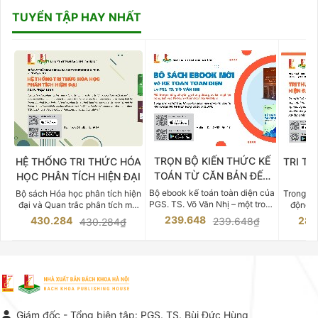
TUYỂN TẬP HAY NHẤT
TRỌN BỘ KIẾN THỨC KẾ
HỆ THỐNG TRI THỨC HÓA
TRI TH
TOÁN TỪ CĂN BẢN ĐẾN
HỌC PHÂN TÍCH HIỆN ĐẠI
DO
CHUYÊN SÂU
Bộ ebook kế toán toàn diện của
Bộ sách Hóa học phân tích hiện
Trong bố
PGS. TS. Võ Văn Nhị – một trong
đại và Quan trắc phân tích môi
động v
những chuyên gia hàng đầu,
trường của Cố Giáo sư, Tiến sĩ
việc nắm
239.648
430.284
283
239.648₫
430.284₫
giàu kinh nghiệm trong lĩnh vực
Phạm Luận là một trong những
tế và kỹ 
Kế toán – Kiểm toán tại Việt
công trình khoa học đồ sộ, có
là yếu 
Nam.
giá trị chuyên môn cao và mang
nghiệp.
tính hệ thống bậc nhất trong lĩnh
Kinh t
vực Hóa học phân tích tại Việt
Bách kho
Nam hiện nay. Bộ sách mang
trung v
đến một hệ thống tri thức hoàn
nhất củ
chỉnh từ Lý thuyết cơ sở -> Kỹ
đọc xây 
Giám đốc - Tổng biên tập: PGS. TS. Bùi Đức Hùng