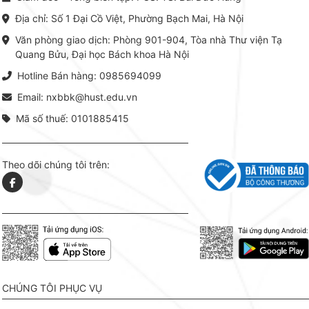
thuật thực hành -> Ứng dụng
vững c
chuyên ngành, được NXB Bách
dụng li
Địa chỉ: Số 1 Đại Cồ Việt, Phường Bạch Mai, Hà Nội
khoa Hà Nội ấn hành cả hai
Đỗ Văn 
phiên bản sách giấy và điện tử.
tín tron
Văn phòng giao dịch: Phòng 901-904, Tòa nhà Thư viện Tạ
lý. Các 
Quang Bửu, Đại học Bách khoa Hà Nội
chỉ là gi
mang t
Hotline Bán hàng: 0985694099
hợp giữ
tài l
Email: nxbbk@hust.edu.vn
Mã số thuế: 0101885415
Theo dõi chúng tôi trên:
CHÚNG TÔI PHỤC VỤ