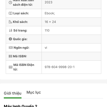
Năm xuất bản
2023
sách điện tử:
Loại sách:
Ebook;
Khổ sách:
16 x 24
Số trang:
110
Quốc gia:
Ngôn ngữ:
vi
Mã ISBN:
Mã ISBN Điện
978-604-9998-20-1
tử:
Mục lục
Giới thiệu
Máy lạnh Quyển 2