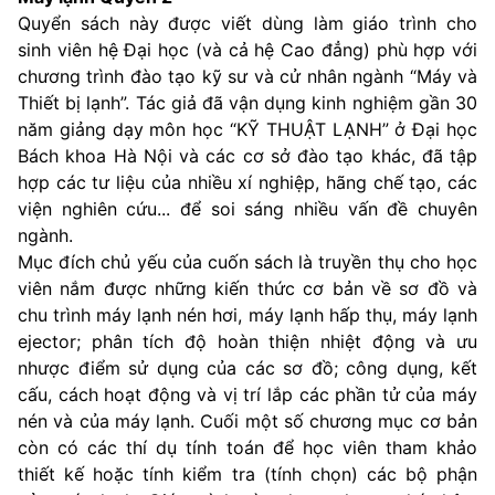
Quyển sách này được viết dùng làm giáo trình cho
sinh viên hệ Đại học (và cả hệ Cao đẳng) phù hợp với
chương trình đào tạo kỹ sư và cử nhân ngành “Máy và
Thiết bị lạnh”. Tác giả đã vận dụng kinh nghiệm gần 30
năm giảng dạy môn học “KỸ THUẬT LẠNH” ở Đại học
Bách khoa Hà Nội và các cơ sở đào tạo khác, đã tập
hợp các tư liệu của nhiều xí nghiệp, hãng chế tạo, các
viện nghiên cứu... để soi sáng nhiều vấn đề chuyên
ngành.
Mục đích chủ yếu của cuốn sách là truyền thụ cho học
viên nắm được những kiến thức cơ bản về sơ đồ và
chu trình máy lạnh nén hơi, máy lạnh hấp thụ, máy lạnh
ejector; phân tích độ hoàn thiện nhiệt động và ưu
nhược điểm sử dụng của các sơ đồ; công dụng, kết
cấu, cách hoạt động và vị trí lắp các phần tử của máy
nén và của máy lạnh. Cuối một số chương mục cơ bản
còn có các thí dụ tính toán để học viên tham khảo
thiết kế hoặc tính kiểm tra (tính chọn) các bộ phận