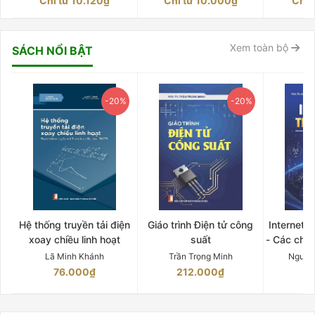
Chỉ từ 10.120₫
Chỉ từ 10.000₫
Chỉ 
Xem toàn bộ
SÁCH NỔI BẬT
-20%
-20%
Hệ thống truyền tải điện
Giáo trình Điện tử công
Internet 
xoay chiều linh hoạt
suất
- Các chứ
Lã Minh Khánh
Trần Trọng Minh
Nguyễ
76.000₫
212.000₫
15