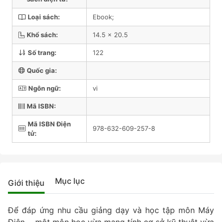
Loại sách:
Ebook;
Khổ sách:
14.5 x 20.5
Số trang:
122
Quốc gia:
Ngôn ngữ:
vi
Mã ISBN:
Mã ISBN Điện
978-632-609-257-8
tử:
Mục lục
Giới thiệu
Để đáp ứng nhu cầu giảng dạy và học tập môn Máy
Điện − một môn học vừa mang tính cơ sở kỹ thuật vừa