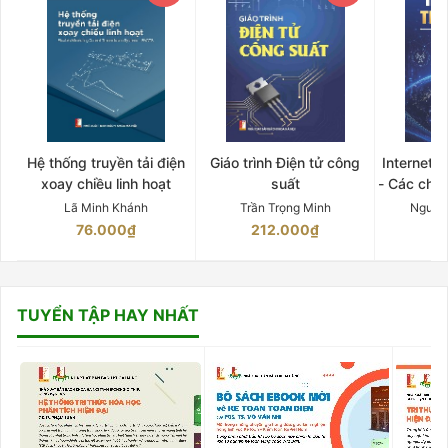
Hệ thống truyền tải điện
Giáo trình Điện tử công
Internet 
xoay chiều linh hoạt
suất
- Các chứ
Lã Minh Khánh
Trần Trọng Minh
Nguyễ
76.000₫
212.000₫
15
TUYỂN TẬP HAY NHẤT