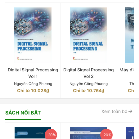
Digital Signal Processing
Digital Signal Processing
Máy điện 
Vol 1
Vol 2
Q
Nguyễn Công Phương
Nguyễn Công Phương
Thân
Chỉ từ 10.028₫
Chỉ từ 10.764₫
Chỉ 
Xem toàn bộ
SÁCH NỔI BẬT
-20%
-20%