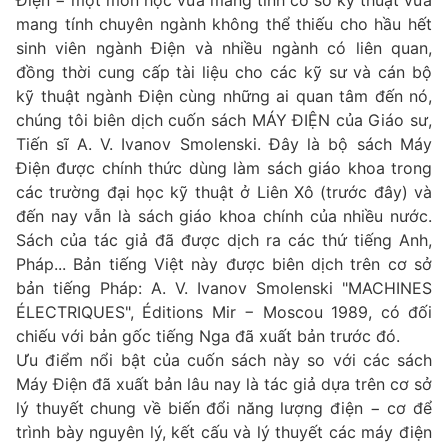
mang tính chuyên ngành không thể thiếu cho hầu hết
sinh viên ngành Điện và nhiều ngành có liên quan,
đồng thời cung cấp tài liệu cho các kỹ sư và cán bộ
kỹ thuật ngành Điện cùng những ai quan tâm đến nó,
chúng tôi biên dịch cuốn sách MÁY ĐIỆN của Giáo sư,
Tiến sĩ A. V. Ivanov Smolenski. Đây là bộ sách Máy
Điện được chính thức dùng làm sách giáo khoa trong
các trường đại học kỹ thuật ở Liên Xô (trước đây) và
đến nay vẫn là sách giáo khoa chính của nhiều nước.
Sách của tác giả đã được dịch ra các thứ tiếng Anh,
Pháp... Bản tiếng Việt này được biên dịch trên cơ sở
bản tiếng Pháp: A. V. Ivanov Smolenski "MACHINES
ÉLECTRIQUES", Éditions Mir − Moscou 1989, có đối
chiếu với bản gốc tiếng Nga đã xuất bản trước đó.
Ưu điểm nổi bật của cuốn sách này so với các sách
Máy Điện đã xuất bản lâu nay là tác giả dựa trên cơ sở
lý thuyết chung về biến đổi năng lượng điện − cơ để
trình bày nguyên lý, kết cấu và lý thuyết các máy điện