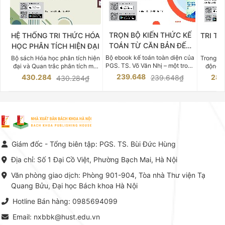
TRỌN BỘ KIẾN THỨC KẾ
HỆ THỐNG TRI THỨC HÓA
TRI TH
TOÁN TỪ CĂN BẢN ĐẾN
HỌC PHÂN TÍCH HIỆN ĐẠI
DO
CHUYÊN SÂU
Bộ ebook kế toán toàn diện của
Bộ sách Hóa học phân tích hiện
Trong bố
PGS. TS. Võ Văn Nhị – một trong
đại và Quan trắc phân tích môi
động v
những chuyên gia hàng đầu,
trường của Cố Giáo sư, Tiến sĩ
việc nắm
239.648
430.284
283
239.648₫
430.284₫
giàu kinh nghiệm trong lĩnh vực
Phạm Luận là một trong những
tế và kỹ 
Kế toán – Kiểm toán tại Việt
công trình khoa học đồ sộ, có
là yếu 
Nam.
giá trị chuyên môn cao và mang
nghiệp.
tính hệ thống bậc nhất trong lĩnh
Kinh t
vực Hóa học phân tích tại Việt
Bách kho
Nam hiện nay. Bộ sách mang
trung v
đến một hệ thống tri thức hoàn
nhất củ
chỉnh từ Lý thuyết cơ sở -> Kỹ
đọc xây 
Giám đốc - Tổng biên tập: PGS. TS. Bùi Đức Hùng
thuật thực hành -> Ứng dụng
vững c
chuyên ngành, được NXB Bách
dụng li
Địa chỉ: Số 1 Đại Cồ Việt, Phường Bạch Mai, Hà Nội
khoa Hà Nội ấn hành cả hai
Đỗ Văn 
phiên bản sách giấy và điện tử.
tín tron
Văn phòng giao dịch: Phòng 901-904, Tòa nhà Thư viện Tạ
lý. Các 
Quang Bửu, Đại học Bách khoa Hà Nội
chỉ là gi
mang t
Hotline Bán hàng: 0985694099
hợp giữ
tài l
Email: nxbbk@hust.edu.vn