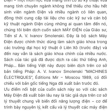
mang tính chuyên ngành không thể thiếu cho hầu hết
sinh viên ngành Điện và nhiều ngành có liên quan,
đồng thời cung cấp tài liệu cho các kỹ sư và cán bộ
kỹ thuật ngành Điện cùng những ai quan tâm đến nó,
chúng tôi biên dịch cuốn sách MÁY ĐIỆN của Giáo sư,
Tiến sĩ A. V. Ivanov Smolenski. Đây là bộ sách Máy
Điện được chính thức dùng làm sách giáo khoa trong
các trường đại học kỹ thuật ở Liên Xô (trước đây) và
đến nay vẫn là sách giáo khoa chính của nhiều nước.
Sách của tác giả đã được dịch ra các thứ tiếng Anh,
Pháp... Bản tiếng Việt này được biên dịch trên cơ sở
bản tiếng Pháp: A. V. Ivanov Smolenski "MACHINES
ÉLECTRIQUES", Éditions Mir − Moscou 1989, có đối
chiếu với bản gốc tiếng Nga đã xuất bản trước đó.
Ưu điểm nổi bật của cuốn sách này so với các sách
Máy Điện đã xuất bản lâu nay là tác giả dựa trên cơ sở
lý thuyết chung về biến đổi năng lượng điện − cơ để
trình bày nguyên lý, kết cấu và lý thuyết các máy điện