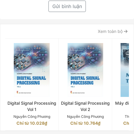
Gửi bình luận
Xem toàn bộ
Digital Signal Processing
Digital Signal Processing
Máy điện 
Vol 1
Vol 2
Q
Nguyễn Công Phương
Nguyễn Công Phương
Thân
Chỉ từ 10.028₫
Chỉ từ 10.764₫
Chỉ 