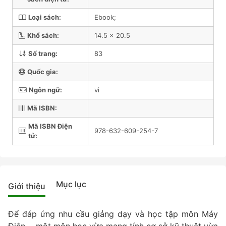
Loại sách:
Ebook;
Khổ sách:
14.5 x 20.5
Số trang:
83
Quốc gia:
Ngôn ngữ:
vi
Mã ISBN:
Mã ISBN Điện
978-632-609-254-7
tử:
Mục lục
Giới thiệu
Để đáp ứng nhu cầu giảng dạy và học tập môn Máy
Điện − một môn học vừa mang tính cơ sở kỹ thuật vừa