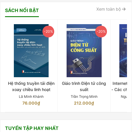
Xem toàn bộ
SÁCH NỔI BẬT
-20%
-20%
Hệ thống truyền tải điện
Giáo trình Điện tử công
Internet 
xoay chiều linh hoạt
suất
- Các chứ
Lã Minh Khánh
Trần Trọng Minh
Nguyễ
76.000₫
212.000₫
15
TUYỂN TẬP HAY NHẤT