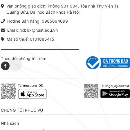
phiên bản sách giấy và điện tử.
tín tron
Văn phòng giao dịch: Phòng 901-904, Tòa nhà Thư viện Tạ
lý. Các 
Quang Bửu, Đại học Bách khoa Hà Nội
chỉ là gi
mang t
Hotline Bán hàng: 0985694099
hợp giữ
tài l
Email: nxbbk@hust.edu.vn
Mã số thuế: 0101885415
Theo dõi chúng tôi trên:
CHÚNG TÔI PHỤC VỤ
Nhà sách