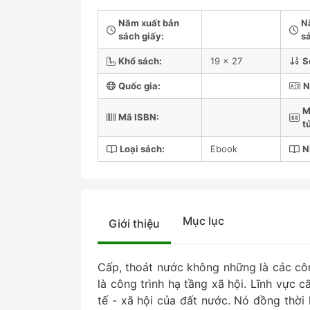
Năm xuất bản
N
sách giấy:
sá
Khổ sách:
19 x 27
S
Quốc gia:
N
M
Mã ISBN:
t
Loại sách:
Ebook
N
Mục lục
Giới thiệu
Cấp, thoát nước không những là các côn
là công trình hạ tầng xã hội. Lĩnh vực c
tế - xã hội của đất nước. Nó đồng thời 