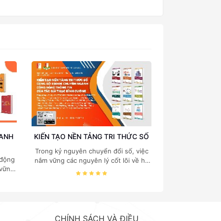
Nội
OANH
KIẾN TẠO NỀN TẢNG TRI THỨC SỐ
Trong kỷ nguyên chuyển đổi số, việc
 động
nắm vững các nguyên lý cốt lõi về hệ
 vững
thống thông tin, cấu trúc dữ liệu, cơ
 quản
sở dữ liệu và quản trị hệ thống là "chìa
 của
khóa vàng" đối với mọi sinh viên và
. TS.
chuyên gia công nghệ thông tin.
ách
Nhằm mang đến nguồn tài liệu chuẩn
g vào
mực và chuyên sâu, Nhà xuất bản
CHÍNH SÁCH VÀ ĐIỀU