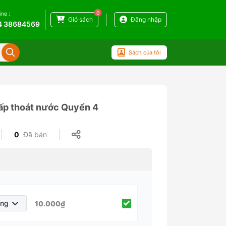
0
ine :
Giỏ sách
Đăng nhập
4 38684569
Sách của tôi
ấp thoát nước Quyển 4
0
Đã bán
áng
10.000₫
háng