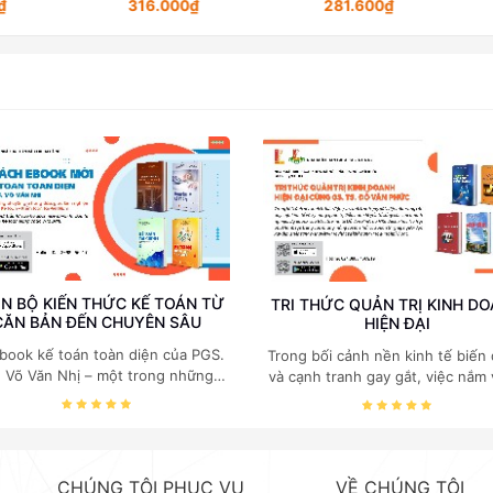
316.000₫
281.600₫
N BỘ KIẾN THỨC KẾ TOÁN TỪ
TRI THỨC QUẢN TRỊ KINH D
CĂN BẢN ĐẾN CHUYÊN SÂU
HIỆN ĐẠI
book kế toán toàn diện của PGS.
Trong bối cảnh nền kinh tế biến
. Võ Văn Nhị – một trong những
và cạnh tranh gay gắt, việc nắm
huyên gia hàng đầu, giàu kinh
các quy luật kinh tế và kỹ năng
ệm trong lĩnh vực Kế toán – Kiểm
trị điều hành là yếu tố sống còn
toán tại Việt Nam.
doanh nghiệp. Bộ ebook của GS
Kinh tế Đỗ Văn Phức do NXB B
khoa Hà Nội phát hành tập trun
CHÚNG TÔI PHỤC VỤ
VỀ CHÚNG TÔI