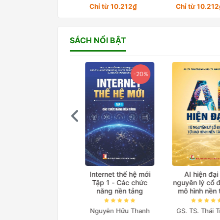
Chỉ từ 10.212₫
Chỉ từ 10.21
SÁCH NỔI BẬT
-20%
-20%
Giáo trình Điện tử
Internet thế hệ mới
AI hiện đại T
công suất
Tập 1 - Các chức
nguyên lý cổ điể
năng nền tảng
mô hình nền t
(Bản in màu đặc 
Trần Trọng Minh
Nguyễn Hữu Thanh
GS. TS. Thái Tr
212.000₫