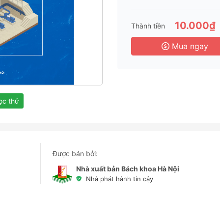
3 
6 
10.000₫
Thành tiền
3 
Mua ngay
c thử
Được bán bởi:
Nhà xuất bản Bách khoa Hà Nội
Nhà phát hành tin cậy