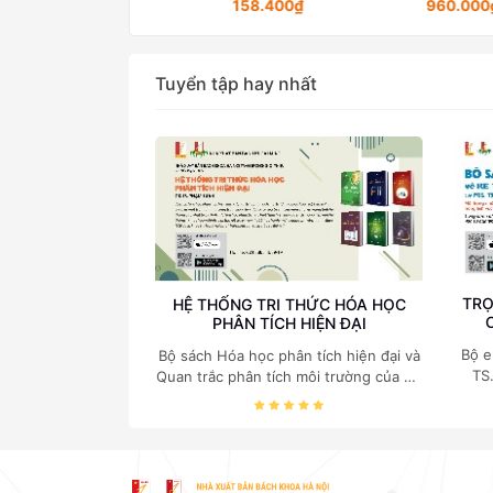
158.400₫
960.000₫
Tuyển tập hay nhất
TRỌ
HỆ THỐNG TRI THỨC HÓA HỌC
PHÂN TÍCH HIỆN ĐẠI
Bộ e
Bộ sách Hóa học phân tích hiện đại và
TS
Quan trắc phân tích môi trường của Cố
c
Giáo sư, Tiến sĩ Phạm Luận là một
nghi
trong những công trình khoa học đồ
sộ, có giá trị chuyên môn cao và mang
tính hệ thống bậc nhất trong lĩnh vực
Hóa học phân tích tại Việt Nam hiện