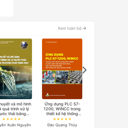
Xem toàn bộ
thuyết và mô hình
Ứng dụng PLC S7-
Lý thuyết và mô h
 quá trình xử lý
1200, WINCC trong
hoá quá trình xử 
ước thải bằng
thiết kế hệ thống
nước thải bằng
ương pháp sinh
điều khiển lò đốt chất
phương pháp sin
học Quyển 2
thải rắn sinh hoạt, nồi
học Quyển 1
yễn Xuân Nguyên
Đào Quang Thủy
Nguyễn Xuân Nguy