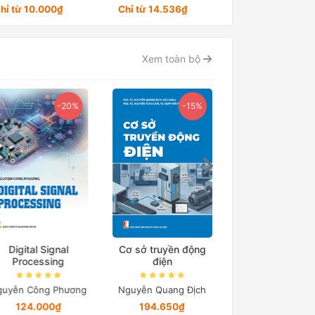
hơi công nghiệp,
hỉ từ 10.000₫
Chỉ từ 14.536₫
Chỉ từ 14.352₫
máy sản xuất gạch
không nung
Xem toàn bộ
Ebook
-20%
-15%
Digital Signal
Cơ sở truyền động
Processing
điện
Ebook Cẩm nang t
Đánh giá Tư du
yễn Công Phương
Nguyễn Quang Địch
124.000₫
194.650₫
Đại học Bách khoa