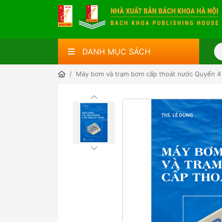
DANH MỤC SÁCH
Máy bơm và trạm bơm cấp thoát nước Quyển 4