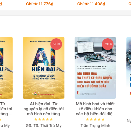
2₫
Chỉ từ 11.776₫
Chỉ từ 11.408₫
C
-20%
-20%
ừ
AI hiện đại Từ
Mô hình hoá và thiết
n tới
nguyên lý cổ điển tới
kế điều khiển cho
ảng
mô hình nền tảng
các bộ biến đổi điện
biệt)
tử công suất
Ngu
à My
GS. TS. Thái Trà My
Trần Trọng Minh