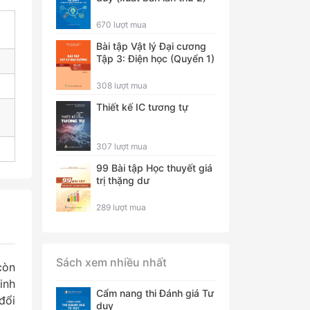
670 lượt mua
Bài tập Vật lý Đại cương
Tập 3: Điện học (Quyển 1)
308 lượt mua
Thiết kế IC tương tự
307 lượt mua
99 Bài tập Học thuyết giá
trị thặng dư
289 lượt mua
Sách xem nhiều nhất
còn
inh
Cẩm nang thi Đánh giá Tư
đổi
duy