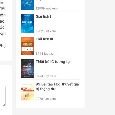
ơn.
iệt
12099 lượt xem
uốn
Giải tích I
ạo,
ớc.
5262 lượt xem
vận
Giải tích III
Phụ
3743 lượt xem
Thiết kế IC tương tự
3491 lượt xem
99 Bài tập Học thuyết giá
trị thặng dư
2978 lượt xem