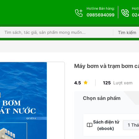
Hotline Bán hàng:
Hotl
0985694099
02
Tìm kiếm
Máy bơm và trạm bơm c
4.5
125
Lượt xem
Chọn sản phẩm
Sách điện tử
1 Th
(ebook)
1 T