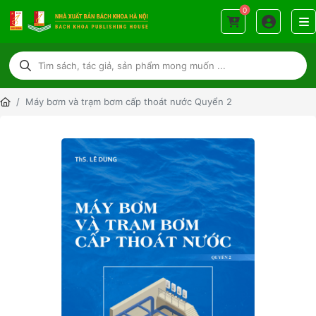
0
Máy bơm và trạm bơm cấp thoát nước Quyển 2