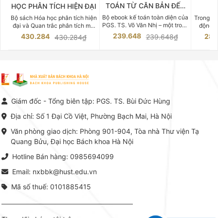
TOÁN TỪ CĂN BẢN ĐẾN
HỌC PHÂN TÍCH HIỆN ĐẠI
DO
CHUYÊN SÂU
Bộ ebook kế toán toàn diện của
Bộ sách Hóa học phân tích hiện
Trong bố
PGS. TS. Võ Văn Nhị – một trong
đại và Quan trắc phân tích môi
động v
những chuyên gia hàng đầu,
trường của Cố Giáo sư, Tiến sĩ
việc nắm
239.648
430.284
283
239.648₫
430.284₫
giàu kinh nghiệm trong lĩnh vực
Phạm Luận là một trong những
tế và kỹ 
Kế toán – Kiểm toán tại Việt
công trình khoa học đồ sộ, có
là yếu 
Nam.
giá trị chuyên môn cao và mang
nghiệp.
tính hệ thống bậc nhất trong lĩnh
Kinh t
vực Hóa học phân tích tại Việt
Bách kho
Nam hiện nay. Bộ sách mang
trung v
đến một hệ thống tri thức hoàn
nhất củ
chỉnh từ Lý thuyết cơ sở -> Kỹ
đọc xây 
Giám đốc - Tổng biên tập: PGS. TS. Bùi Đức Hùng
thuật thực hành -> Ứng dụng
vững c
chuyên ngành, được NXB Bách
dụng li
Địa chỉ: Số 1 Đại Cồ Việt, Phường Bạch Mai, Hà Nội
khoa Hà Nội ấn hành cả hai
Đỗ Văn 
phiên bản sách giấy và điện tử.
tín tron
Văn phòng giao dịch: Phòng 901-904, Tòa nhà Thư viện Tạ
lý. Các 
Quang Bửu, Đại học Bách khoa Hà Nội
chỉ là gi
mang t
Hotline Bán hàng: 0985694099
hợp giữ
tài l
Email: nxbbk@hust.edu.vn
Mã số thuế: 0101885415