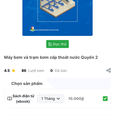
Đọc thử
Máy bơm và trạm bơm cấp thoát nước Quyển 2
4.5
86
Lượt xem
0
Đã bán
Chọn sản phẩm
Sách điện tử
1 Tháng
10.000₫
(ebook)
1 Tháng
3 Tháng