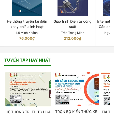
Hệ thống truyền tải điện
Giáo trình Điện tử công
Internet 
xoay chiều linh hoạt
suất
- Các chứ
Lã Minh Khánh
Trần Trọng Minh
Nguyễ
76.000₫
212.000₫
15
TUYỂN TẬP HAY NHẤT
TRỌN BỘ KIẾN THỨC KẾ
HỆ THỐNG TRI THỨC HÓA
TRI TH